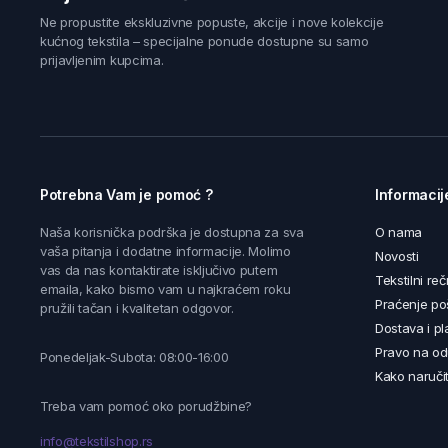
Ne propustite ekskluzivne popuste, akcije i nove kolekcije
kućnog tekstila – specijalne ponude dostupne su samo
prijavljenim kupcima.
Potrebna Vam je pomoć ?
Informacij
Naša korisnička podrška je dostupna za sva
O nama
vaša pitanja i dodatne informacije. Molimo
Novosti
vas da nas kontaktirate isključivo putem
Tekstilni reč
emaila, kako bismo vam u najkraćem roku
Praćenje poš
pružili tačan i kvalitetan odgovor.
Dostava i pl
Pravo na od
Ponedeljak-Subota: 08:00-16:00
Kako naručit
Treba vam pomoć oko porudžbine?
info@tekstilshop.rs