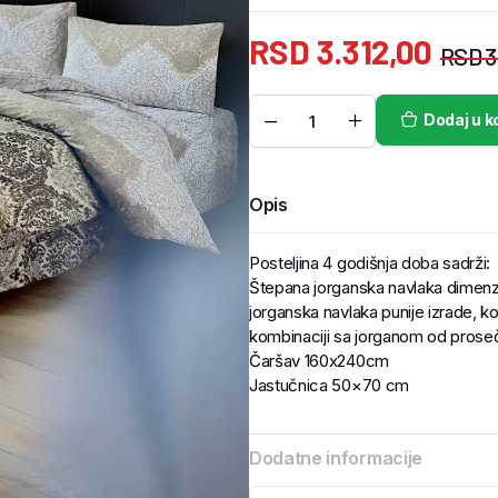
RSD
3.312,00
RSD
3
Dodaj u k
Opis
Posteljina 4 godišnja doba sadrži:
Štepana jorganska navlaka dimenzi
jorganska navlaka punije izrade, koj
kombinaciji sa jorganom od proseč
Čaršav 160x240cm
Jastučnica 50×70 cm
Dodatne informacije