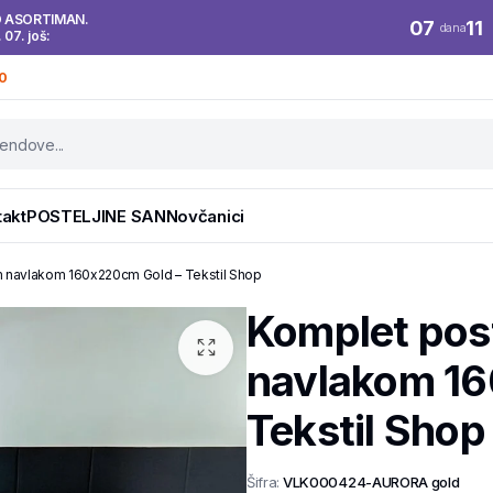
O ASORTIMAN.
07
11
dana
. 07. još:
0
takt
POSTELJINE SAN
Novčanici
m navlakom 160x220cm Gold – Tekstil Shop
Komplet pos
navlakom 16
Tekstil Shop
Šifra:
VLK000424-AURORA gold