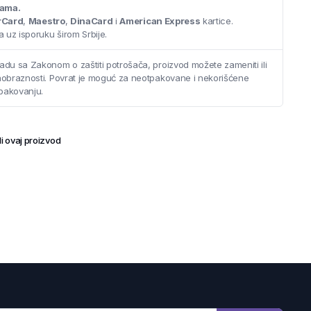
cama.
rCard
,
Maestro
,
DinaCard
i
American Express
kartice.
 uz isporuku širom Srbije.
adu sa Zakonom o zaštiti potrošača, proizvod možete zameniti ili
saobraznosti. Povrat je moguć za neotpakovane i nekorišćene
pakovanju.
i ovaj proizvod