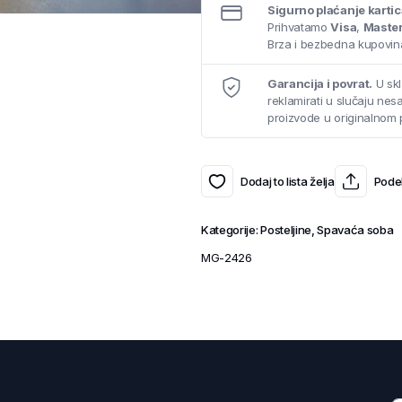
Sigurno plaćanje karti
Prihvatamo
Visa
,
Maste
Brza i bezbedna kupovina
Garancija i povrat.
U skl
reklamirati u slučaju ne
proizvode u originalnom 
Dodaj to lista želja
Podel
Kategorije:
Posteljine
,
Spavaća soba
MG-2426