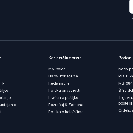
Pr
e
Korisnički servis
Podaci
Moj nalog
Naziv p
Uslovi korišćenja
PIB: 11
nik
Reklamacije
MB: 68
iljke
Politika privatnosti
Šifra de
aćanje
Praćenje pošiljke
Trgovin
pošte il
ustajanje
Povraćaj & Zamena
Grdelica
i
Politika o kolačićima