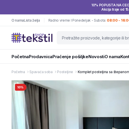
10% POPUSTA NA CE
Akcija traje od 15
O nama
Lista želja
Radno vreme I Ponedeljak - Subota:
08:00 - 16:0
Početna
Prodavnica
Praćenje pošiljke
Novosti
O nama
Kon
Početna
Spavaća soba
Posteljine
Komplet posteljina sa štepano
10%