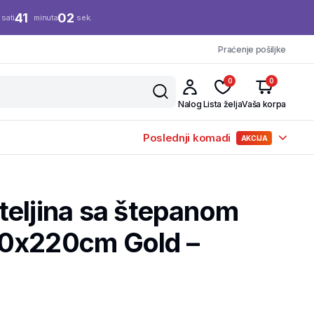
41
02
sati
minuta
sek.
Praćenje pošiljke
0
0
Nalog
Lista želja
Vaša korpa
Poslednji komadi
AKCIJA
teljina sa štepanom
0x220cm Gold –