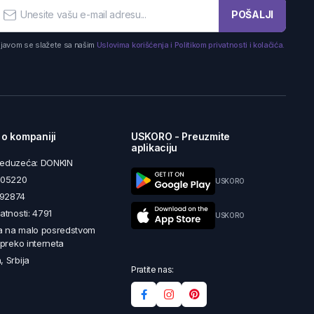
POŠALJI
ijavom se slažete sa našim
Uslovima korišćenja i Politikom privatnosti i kolačića.
 o kompaniji
USKORO - Preuzmite
aplikaciju
reduzeća: DONKIN
5605220
USKORO
492874
latnosti: 4791
USKORO
a na malo posredstvom
i preko interneta
, Srbija
Pratite nas: