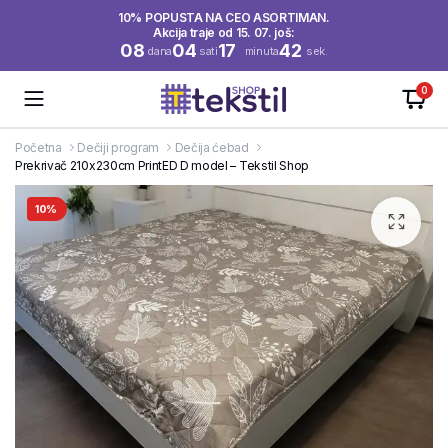
10% POPUSTA NA CEO ASORTIMAN.
Akcija traje od 15. 07. još:
08
04
17
42
dana
sati
minuta
sek.
0
Početna
Dečiji program
Dečija ćebad
Prekrivač 210x230cm PrintED D model – Tekstil Shop
10%