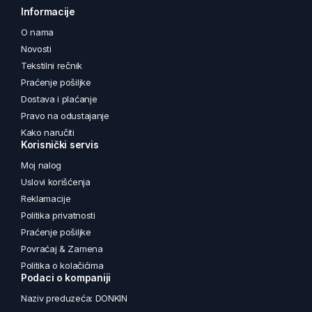
Informacije
O nama
Novosti
Tekstilni rečnik
Praćenje pošiljke
Dostava i plaćanje
Pravo na odustajanje
Kako naručiti
Korisnički servis
Moj nalog
Uslovi korišćenja
Reklamacije
Politika privatnosti
Praćenje pošiljke
Povraćaj & Zamena
Politika o kolačićima
Podaci o kompaniji
Naziv preduzeća: DONKIN