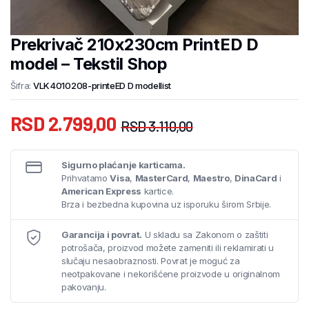
Prekrivač 210x230cm PrintED D
model – Tekstil Shop
Šifra:
VLK4010208-printeED D modellist
RSD
2.799,00
RSD
3.110,00
Sigurno plaćanje karticama.
Prihvatamo
Visa
,
MasterCard
,
Maestro
,
DinaCard
i
American Express
kartice.
Brza i bezbedna kupovina uz isporuku širom Srbije.
Garancija i povrat.
U skladu sa Zakonom o zaštiti
potrošača, proizvod možete zameniti ili reklamirati u
slučaju nesaobraznosti. Povrat je moguć za
neotpakovane i nekorišćene proizvode u originalnom
pakovanju.