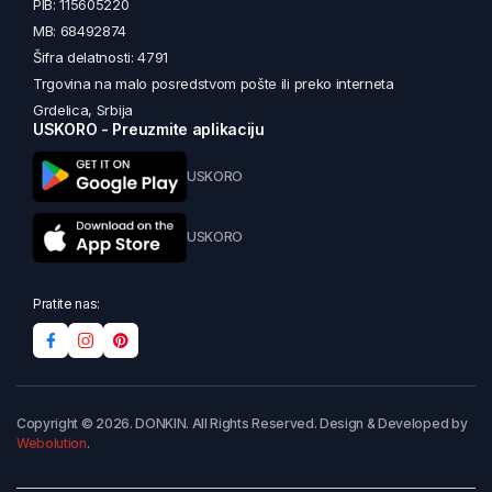
PIB: 115605220
MB: 68492874
Šifra delatnosti: 4791
Trgovina na malo posredstvom pošte ili preko interneta
Grdelica, Srbija
USKORO - Preuzmite aplikaciju
USKORO
USKORO
Pratite nas:
Copyright © 2026. DONKIN. All Rights Reserved. Design & Developed by
Webolution
.