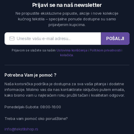
Prijavi se na naš newsletter
Ne propustite ekskluzivne popuste, akcije i nove kolekcije
kućnog tekstila – specijalne ponude dostupne su samo
prijavljenim kupcima.
POŠALJI
Prijavom se slažete sa našim
Uslovima korišćenja i Politikom privatnosti i
kolačića.
Potrebna Vam je pomoć ?
Naša korisnička podrška je dostupna za sva vaša pitanja i dodatne
informacije. Molimo vas da nas kontaktirate isključivo putem emaila,
kako bismo vam u najkraćem roku pružili tačan i kvalitetan odgovor.
Ponedeljak-Subota: 08:00-16:00
Treba vam pomoć oko porudžbine?
info@tekstilshop.rs