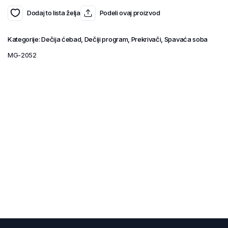
Dodaj to lista želja
Podeli ovaj proizvod
Kategorije:
Dečija ćebad
,
Dečiji program
,
Prekrivači
,
Spavaća soba
MG-2052