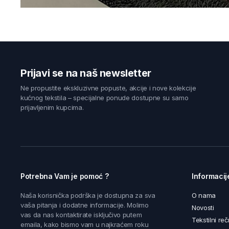
Prijavi se na naš newsletter
Ne propustite ekskluzivne popuste, akcije i nove kolekcije
kućnog tekstila – specijalne ponude dostupne su samo
prijavljenim kupcima.
Potrebna Vam je pomoć ?
Informacij
Naša korisnička podrška je dostupna za sva
O nama
vaša pitanja i dodatne informacije. Molimo
Novosti
vas da nas kontaktirate isključivo putem
Tekstilni reč
emaila, kako bismo vam u najkraćem roku