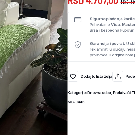
RSD
4.707,00
RSD
5
Sigurno plaćanje karti
Prihvatamo
Visa
,
Maste
Brza i bezbedna kupovina
Garancija i povrat.
U skl
reklamirati u slučaju ne
proizvode u originalnom 
Dodaj to lista želja
Podel
Kategorije:
Dnevna soba
,
Prekrivači 
MG-3446