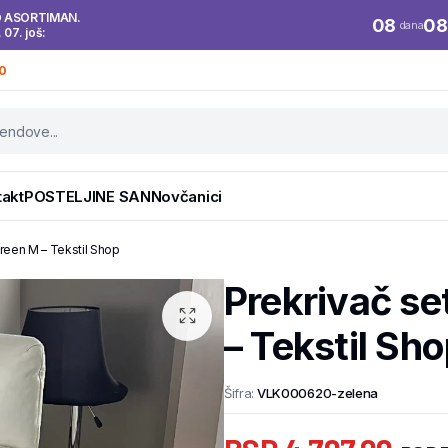
O ASORTIMAN.
08
08
dana
. 07. još:
0
takt
POSTELJINE SAN
Novčanici
reen M – Tekstil Shop
Prekrivač s
– Tekstil Sh
Šifra:
VLK000620-zelena