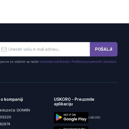
POŠALJI
ijavom se slažete sa našim
Uslovima korišćenja i Politikom privatnosti i kolačića.
 o kompaniji
USKORO - Preuzmite
aplikaciju
reduzeća: DONKIN
5605220
USKORO
492874