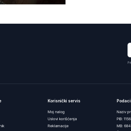
Pr
e
Korisnički servis
Podaci
Moj nalog
Naziv p
Uslovi korišćenja
PIB: 11
nik
Reklamacije
MB: 68