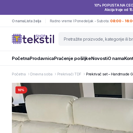
10% POPUSTA NA CE
Akcija traje od 15
O nama
Lista želja
Radno vreme I Ponedeljak - Subota:
08:00 - 16:0
Početna
Prodavnica
Praćenje pošiljke
Novosti
O nama
Kon
Početna
Dnevna soba
Prekrivači TDF
Prekrivač set – Handmade G
10%