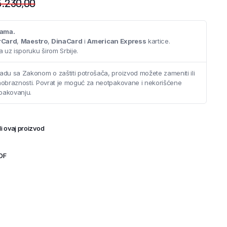
.230,00
cama.
rCard
,
Maestro
,
DinaCard
i
American Express
kartice.
 uz isporuku širom Srbije.
adu sa Zakonom o zaštiti potrošača, proizvod možete zameniti ili
saobraznosti. Povrat je moguć za neotpakovane i nekorišćene
pakovanju.
i ovaj proizvod
TDF