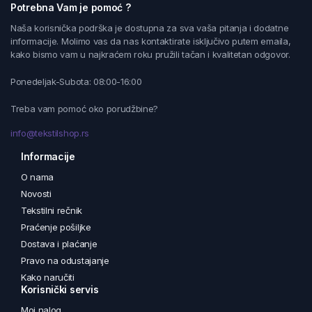
Potrebna Vam je pomoć ?
Naša korisnička podrška je dostupna za sva vaša pitanja i dodatne
informacije. Molimo vas da nas kontaktirate isključivo putem emaila,
kako bismo vam u najkraćem roku pružili tačan i kvalitetan odgovor.
Ponedeljak-Subota: 08:00-16:00
Treba vam pomoć oko porudžbine?
info@tekstilshop.rs
Informacije
O nama
Novosti
Tekstilni rečnik
Praćenje pošiljke
Dostava i plaćanje
Pravo na odustajanje
Kako naručiti
Korisnički servis
Moj nalog