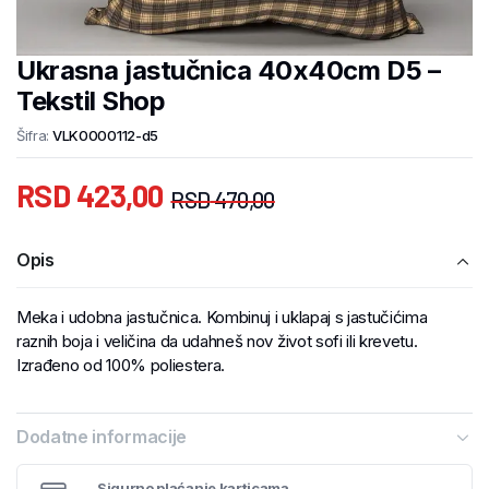
Ukrasna jastučnica 40x40cm D5 –
Tekstil Shop
Šifra:
VLK0000112-d5
RSD
423,00
RSD
470,00
Opis
Meka i udobna jastučnica. Kombinuj i uklapaj s jastučićima
raznih boja i veličina da udahneš nov život sofi ili krevetu.
Izrađeno od 100% poliestera.
Dodatne informacije
Sigurno plaćanje karticama.