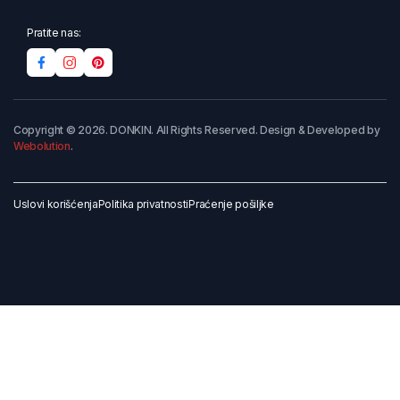
Pratite nas:
Copyright © 2026. DONKIN. All Rights Reserved. Design & Developed by
Webolution
.
Uslovi korišćenja
Politika privatnosti
Praćenje pošiljke
Dodaj u korpu
Kupi odmah