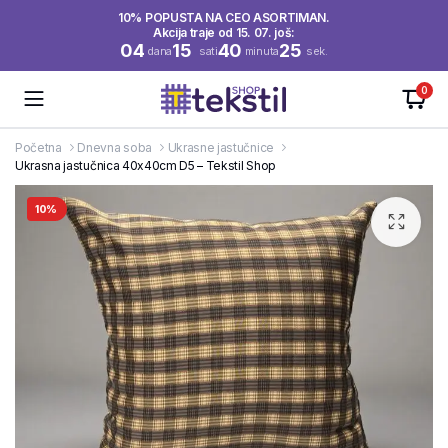
10% POPUSTA NA CEO ASORTIMAN.
Akcija traje od 15. 07. još:
04
15
40
25
dana
sati
minuta
sek.
0
Početna
Dnevna soba
Ukrasne jastučnice
Ukrasna jastučnica 40x40cm D5 – Tekstil Shop
10%