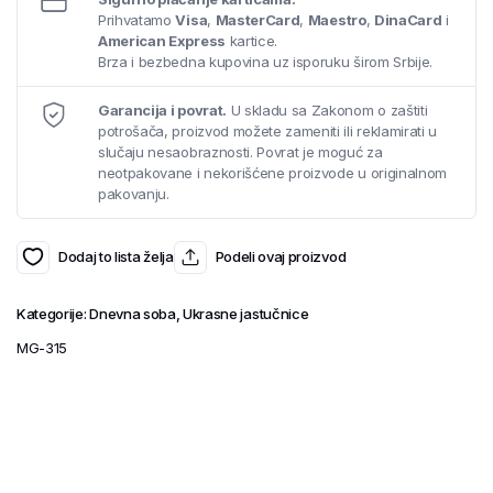
Prihvatamo
Visa
,
MasterCard
,
Maestro
,
DinaCard
i
American Express
kartice.
Brza i bezbedna kupovina uz isporuku širom Srbije.
Garancija i povrat.
U skladu sa Zakonom o zaštiti
potrošača, proizvod možete zameniti ili reklamirati u
slučaju nesaobraznosti. Povrat je moguć za
neotpakovane i nekorišćene proizvode u originalnom
pakovanju.
Dodaj to lista želja
Podeli ovaj proizvod
Kategorije:
Dnevna soba
,
Ukrasne jastučnice
MG-315