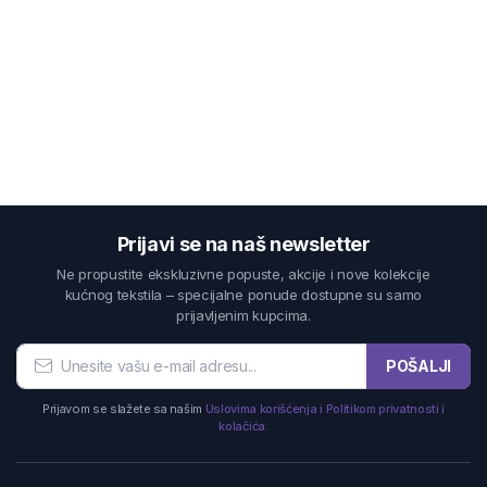
Prijavi se na naš newsletter
Ne propustite ekskluzivne popuste, akcije i nove kolekcije
kućnog tekstila – specijalne ponude dostupne su samo
prijavljenim kupcima.
POŠALJI
Prijavom se slažete sa našim
Uslovima korišćenja i Politikom privatnosti i
kolačića.