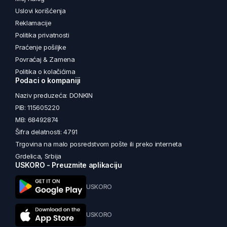
Uslovi korišćenja
Reklamacije
Politika privatnosti
Praćenje pošiljke
Povraćaj & Zamena
Politika o kolačićima
Podaci o kompaniji
Naziv preduzeća: DONKIN
PIB: 115605220
MB: 68492874
Šifra delatnosti: 4791
Trgovina na malo posredstvom pošte ili preko interneta
Grdelica, Srbija
USKORO - Preuzmite aplikaciju
USKORO
USKORO