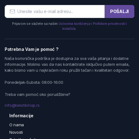
POŠALJI
Prijavom se slažete sa našim
Uslovima korišćenja i Politikom privatnosti i
kolačića.
Potrebna Vam je pomoć ?
Naša korisnička podrška je dostupna za sva vaša pitanja i dodatne
informacije. Molimo vas da nas kontaktirate isključivo putem emaila,
kako bismo vam u najkraćem roku pružili tačan i kvalitetan odgovor.
Ponedeljak-Subota: 08:00-16:00
Treba vam pomoć oko porudžbine?
info@tekstilshop.rs
Informacije
O nama
Novosti