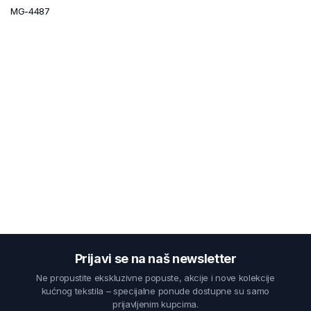
MG-4487
Prijavi se na naš newsletter
Ne propustite ekskluzivne popuste, akcije i nove kolekcije
kućnog tekstila – specijalne ponude dostupne su samo
prijavljenim kupcima.