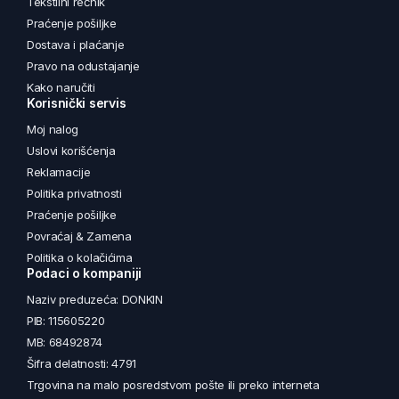
Tekstilni rečnik
Praćenje pošiljke
Dostava i plaćanje
Pravo na odustajanje
Kako naručiti
Korisnički servis
Moj nalog
Uslovi korišćenja
Reklamacije
Politika privatnosti
Praćenje pošiljke
Povraćaj & Zamena
Politika o kolačićima
Podaci o kompaniji
Naziv preduzeća: DONKIN
PIB: 115605220
MB: 68492874
Šifra delatnosti: 4791
Trgovina na malo posredstvom pošte ili preko interneta