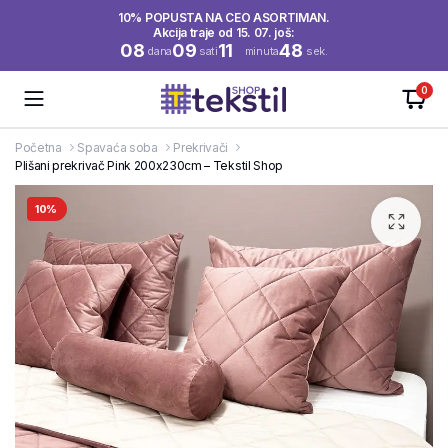
10% POPUSTA NA CEO ASORTIMAN.
Akcija traje od 15. 07. još:
08
09
11
47
dana
sati
minuta
sek.
0
Početna
Spavaća soba
Prekrivači
Plišani prekrivač Pink 200x230cm – Tekstil Shop
10%