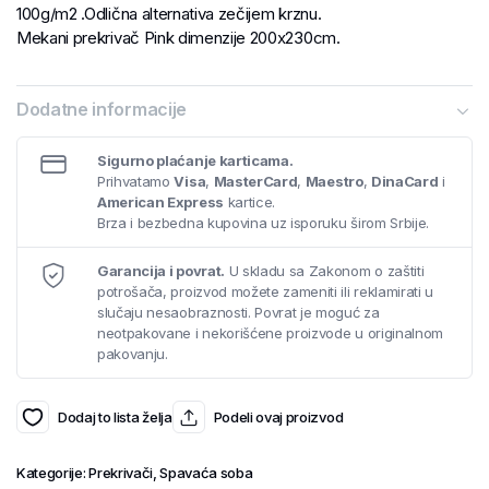
100g/m2 .Odlična alternativa zečijem krznu.
Mekani prekrivač Pink dimenzije 200x230cm.
Dodatne informacije
Sigurno plaćanje karticama.
Prihvatamo
Visa
,
MasterCard
,
Maestro
,
DinaCard
i
American Express
kartice.
Brza i bezbedna kupovina uz isporuku širom Srbije.
Garancija i povrat.
U skladu sa Zakonom o zaštiti
potrošača, proizvod možete zameniti ili reklamirati u
slučaju nesaobraznosti. Povrat je moguć za
neotpakovane i nekorišćene proizvode u originalnom
pakovanju.
Dodaj to lista želja
Podeli ovaj proizvod
Kategorije:
Prekrivači
,
Spavaća soba