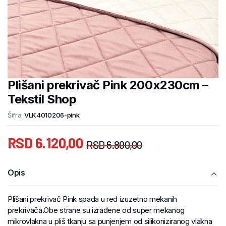
Plišani prekrivač Pink 200x230cm –
Tekstil Shop
Šifra:
VLK4010206-pink
RSD
6.120,00
RSD
6.800,00
Opis
Plišani prekrivač Pink spada u red izuzetno mekanih
prekrivača.Obe strane su izrađene od super mekanog
mikrovlakna u pliš tkanju sa punjenjem od silikoniziranog vlakna