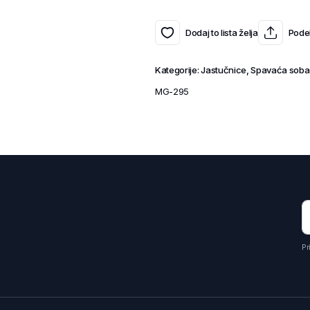
Dodaj to lista želja
Podel
Kategorije:
Jastučnice
,
Spavaća soba
MG-295
Pr