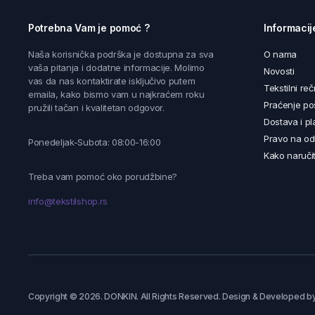
Potrebna Vam je pomoć ?
Informacij
Naša korisnička podrška je dostupna za sva
O nama
vaša pitanja i dodatne informacije. Molimo
Novosti
vas da nas kontaktirate isključivo putem
Tekstilni reč
emaila, kako bismo vam u najkraćem roku
Praćenje poš
pružili tačan i kvalitetan odgovor.
Dostava i pl
Pravo na od
Ponedeljak-Subota: 08:00-16:00
Kako naručit
Treba vam pomoć oko porudžbine?
info@tekstilshop.rs
Copyright © 2026. DONKIN. All Rights Reserved. Design & Developed b