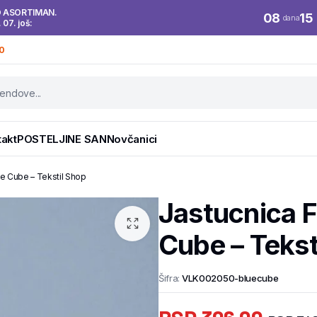
O ASORTIMAN.
08
15
dana
. 07. još:
0
takt
POSTELJINE SAN
Novčanici
e Cube – Tekstil Shop
Jastucnica 
Cube – Tekst
Šifra:
VLK002050-bluecube