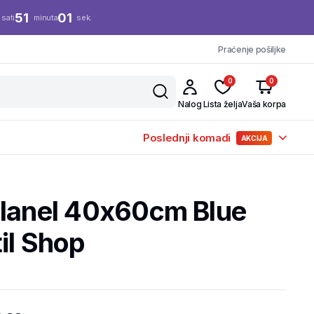
51
01
sati
minuta
sek.
Praćenje pošiljke
0
0
Nalog
Lista želja
Vaša korpa
Poslednji komadi
AKCIJA
Flanel 40x60cm Blue
il Shop