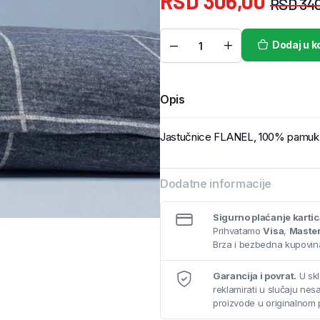
RSD
306,00
RSD
340
Dodaj u k
Opis
Jastučnice FLANEL, 100% pamuk,
Dodatne informacije
Sigurno plaćanje karti
Prihvatamo
Visa
,
Maste
Brza i bezbedna kupovina
Garancija i povrat.
U skl
reklamirati u slučaju ne
proizvode u originalnom 