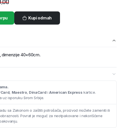
,00
orpu
Kupi odmah
 dimenzije 40×60cm.
cama.
rCard
,
Maestro
,
DinaCard
i
American Express
kartice.
 uz isporuku širom Srbije.
adu sa Zakonom o zaštiti potrošača, proizvod možete zameniti ili
saobraznosti. Povrat je moguć za neotpakovane i nekorišćene
pakovanju.