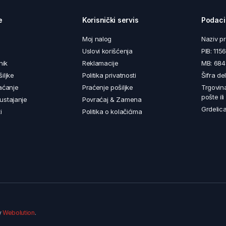
e
Korisnički servis
Podaci
Moj nalog
Naziv p
Uslovi korišćenja
PIB: 11
nik
Reklamacije
MB: 68
iljke
Politika privatnosti
Šifra de
aćanje
Praćenje pošiljke
Trgovin
pošte il
ustajanje
Povraćaj & Zamena
Grdelica
i
Politika o kolačićima
y
Webolution
.