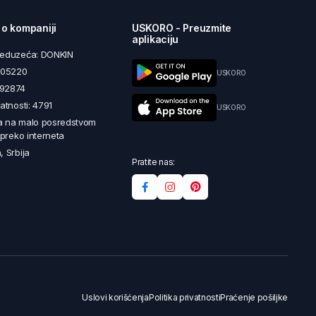
 o kompaniji
USKORO - Preuzmite
aplikaciju
reduzeća: DONKIN
5605220
USKORO
492874
latnosti: 4791
USKORO
a na malo posredstvom
i preko interneta
, Srbija
Pratite nas:
Uslovi korišćenja
Politika privatnosti
Praćenje pošiljke