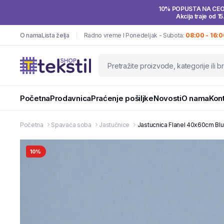
10% POPUSTA NA CE
Akcija traje od 15
O nama
Lista želja
Radno vreme I Ponedeljak - Subota:
08:00 - 16:0
Početna
Prodavnica
Praćenje pošiljke
Novosti
O nama
Kon
Početna
Spavaća soba
Jastučnice
Jastucnica Flanel 40x60cm Blu
10%