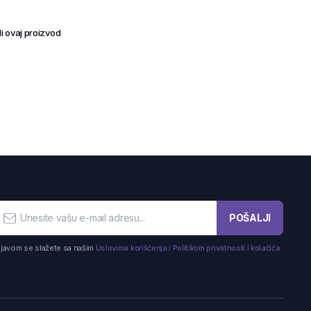
i ovaj proizvod
POŠALJI
ijavom se slažete sa našim
Uslovima korišćenja i Politikom privatnosti i kolačića.