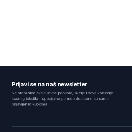
Prijavi se na naš newsletter
Ne propustite ekskluzivne popuste, akcije i nove kolekcije
kućnog tekstila – specijalne ponude dostupne su samo
prijavljenim kupcima.