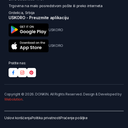
Trgovina na malo posredstvom pošte ili preko interneta
Grdelica, Srbija
USKORO - Preuzmite aplikaciju
USKORO
USKORO
Pratite nas:
Copyright © 2026. DONKIN. All Rights Reserved. Design & Developed by
Webolution
.
Uslovi korišćenja
Politika privatnosti
Praćenje pošiljke
Dodaj u korpu