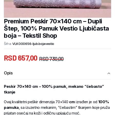
Premium Peskir 70×140 cm – Dupli
Štep, 100% Pamuk Vestio Ljubičasta
boja – Tekstil Shop
Šifra:
VLK000656-ljub.bojavestio
RSD
657,00
RSD
730,00
Opis
Peskir 70×140 cm – 100% pamuk, mekano “ćebasto”
tkanje
Ovaj kvalitetni peškir dimenzija 70×140
cm
izrađen je od
100%
pamuka
, sa izuzetno mekanim, “ćebastim” tkanjem koje pruža
prijatan osećaj na koži i odličnu upijajuću moć.