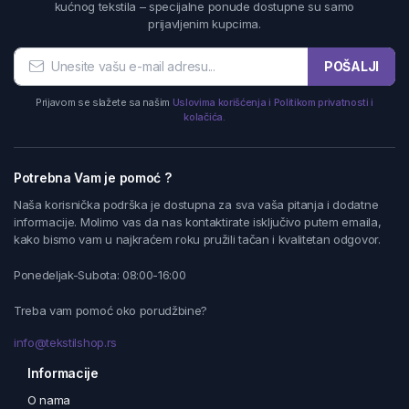
kućnog tekstila – specijalne ponude dostupne su samo
prijavljenim kupcima.
POŠALJI
Prijavom se slažete sa našim
Uslovima korišćenja i Politikom privatnosti i
kolačića.
Potrebna Vam je pomoć ?
Naša korisnička podrška je dostupna za sva vaša pitanja i dodatne
informacije. Molimo vas da nas kontaktirate isključivo putem emaila,
kako bismo vam u najkraćem roku pružili tačan i kvalitetan odgovor.
Ponedeljak-Subota: 08:00-16:00
Treba vam pomoć oko porudžbine?
info@tekstilshop.rs
Informacije
O nama