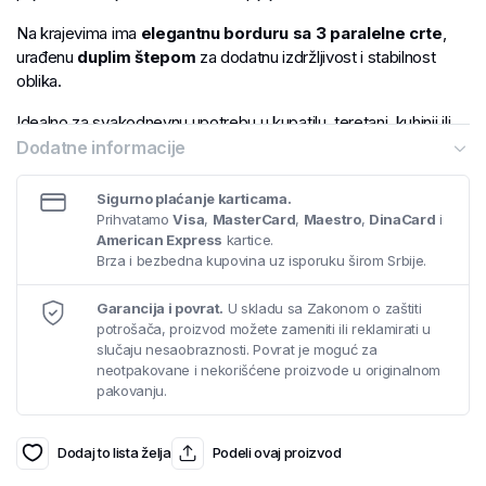
Na krajevima ima
elegantnu borduru sa 3 paralelne crte
,
urađenu
duplim štepom
za dodatnu izdržljivost i stabilnost
oblika.
Idealno za svakodnevnu upotrebu u kupatilu, teretani, kuhinji ili
kao praktičan dekorativni dodatak. Lagan, mekan i izdržljiv –
Dodatne informacije
peškir koji spaja funkcionalnost i estetiku.
Sigurno plaćanje karticama.
Prihvatamo
Visa
,
MasterCard
,
Maestro
,
DinaCard
i
American Express
kartice.
Brza i bezbedna kupovina uz isporuku širom Srbije.
Garancija i povrat.
U skladu sa Zakonom o zaštiti
potrošača, proizvod možete zameniti ili reklamirati u
slučaju nesaobraznosti. Povrat je moguć za
neotpakovane i nekorišćene proizvode u originalnom
pakovanju.
Dodaj to lista želja
Podeli ovaj proizvod