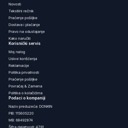
Novosti
Tekstilni rečnik
Praćenje pošiljke
Dostava i plaćanje
Pravo na odustajanje
Kako naručiti
Korisnički servis
Moj nalog
Uslovi korišćenja
Reklamacije
Politika privatnosti
Praćenje pošiljke
Povraćaj & Zamena
Politika o kolačićima
Podaci o kompaniji
Naziv preduzeća: DONKIN
PIB: 115605220
MB: 68492874
Šifra delatnosti: 4791