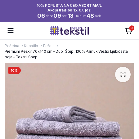
10% POPUSTA NA CEO ASORTIMAN.
Akcija traje od 15. 07. još:
06
09
13
48
dana
sati
minuta
sek.
0
Početna
Kupatilo
Peškiri
Premium Peskir 70×140 cm – Dupli Štep, 100% Pamuk Vestio Ljubičasta
boja – Tekstil Shop
10%