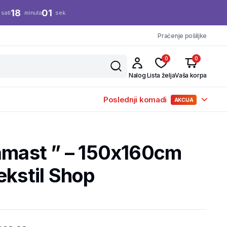
18
00
sati
minuta
sek.
Praćenje pošiljke
0
0
Nalog
Lista želja
Vaša korpa
Poslednji komadi
AKCIJA
Damast ” – 150x160cm
ekstil Shop