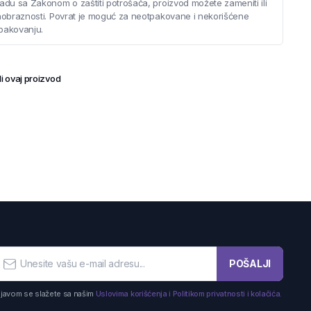
adu sa Zakonom o zaštiti potrošača, proizvod možete zameniti ili
saobraznosti. Povrat je moguć za neotpakovane i nekorišćene
pakovanju.
i ovaj proizvod
POŠALJI
ijavom se slažete sa našim
Uslovima korišćenja i Politikom privatnosti i kolačića.