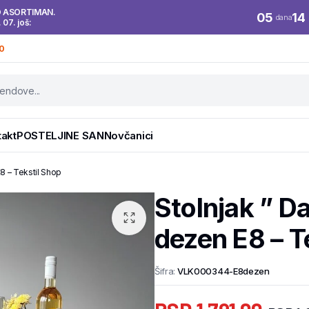
O ASORTIMAN.
05
14
dana
. 07. još:
0
takt
POSTELJINE SAN
Novčanici
8 – Tekstil Shop
Stolnjak ” 
dezen E8 – T
Šifra:
VLK000344-E8dezen