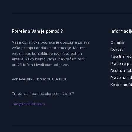
Potrebna Vam je pomoć ?
Informacij
Naša korisnička podrška je dostupna za sva
O nama
vaša pitanja i dodatne informacije. Molimo
Novosti
vas da nas kontaktirate isključivo putem
Tekstilni reč
emaila, kako bismo vam u najkraćem roku
Praćenje poš
pružili tačan i kvalitetan odgovor.
Dostava i pl
Pravo na od
Ponedeljak-Subota: 08:00-16:00
Kako naručit
Treba vam pomoć oko porudžbine?
info@tekstilshop.rs