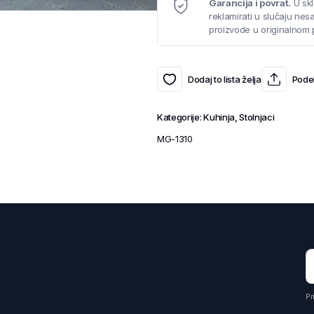
Garancija i povrat.
U skl
reklamirati u slučaju ne
proizvode u originalnom 
Dodaj to lista želja
Podel
Kategorije:
Kuhinja
,
Stolnjaci
MG-1310
Pr