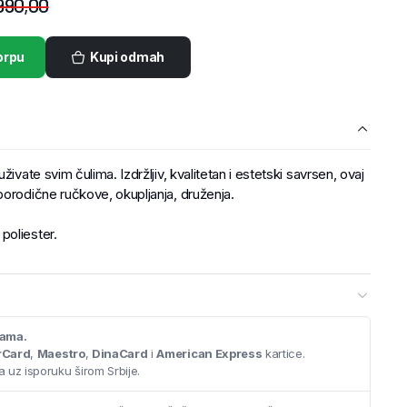
990,00
orpu
Kupi odmah
ivate svim čulima. Izdržljiv, kvalitetan i estetski savrsen, ovaj
porodične ručkove, okupljanja, druženja.
poliester.
cama.
rCard
,
Maestro
,
DinaCard
i
American Express
kartice.
 uz isporuku širom Srbije.