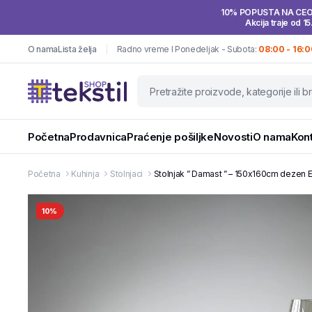
10% POPUSTA NA CE
Akcija traje od 15
O nama
Lista želja
Radno vreme I Ponedeljak - Subota:
08:00 - 16:0
Početna
Prodavnica
Praćenje pošiljke
Novosti
O nama
Kon
Početna
Kuhinja
Stolnjaci
Stolnjak ” Damast ” – 150x160cm dezen E
10%