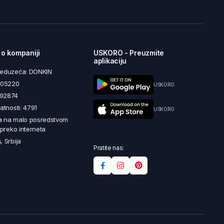
 o kompaniji
USKORO - Preuzmite
aplikaciju
reduzeća: DONKIN
5605220
USKORO
492874
latnosti: 4791
USKORO
a na malo posredstvom
i preko interneta
, Srbija
Pratite nas: