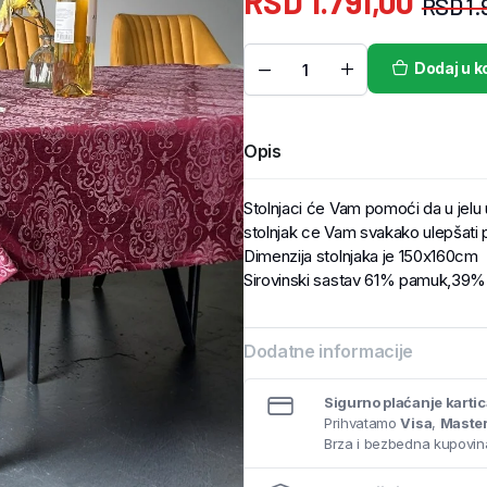
RSD
1.791,00
RSD
1.
Dodaj u k
Opis
Stolnjaci će Vam pomoći da u jelu už
stolnjak ce Vam svakako ulepšati 
Dimenzija stolnjaka je 150x160cm
Sirovinski sastav 61% pamuk,39% 
Dodatne informacije
Sigurno plaćanje karti
Prihvatamo
Visa
,
Maste
Brza i bezbedna kupovina