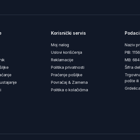
e
Korisnički servis
Podaci
Moj nalog
Naziv p
Uslovi korišćenja
PIB: 11
nik
Reklamacije
MB: 68
iljke
Politika privatnosti
Šifra de
aćanje
Praćenje pošiljke
Trgovin
pošte il
ustajanje
Povraćaj & Zamena
Grdelica
i
Politika o kolačićima