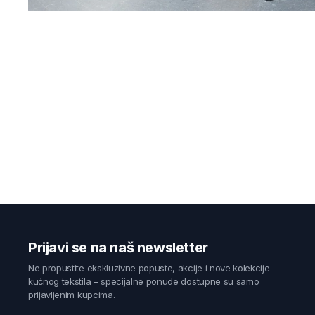
Prijavi se na naš newsletter
Ne propustite ekskluzivne popuste, akcije i nove kolekcije
kućnog tekstila – specijalne ponude dostupne su samo
prijavljenim kupcima.