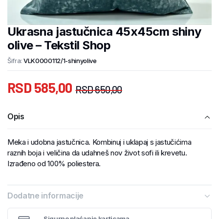
Ukrasna jastučnica 45x45cm shiny
olive – Tekstil Shop
Šifra:
VLK0000112/1-shinyolive
RSD
585,00
RSD
650,00
Opis
Meka i udobna jastučnica. Kombinuj i uklapaj s jastučićima
raznih boja i veličina da udahneš nov život sofi ili krevetu.
Izrađeno od 100% poliestera.
Dodatne informacije
Sigurno plaćanje karticama.