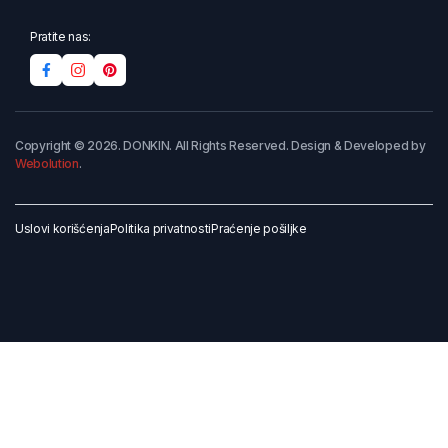
Pratite nas:
Copyright © 2026. DONKIN. All Rights Reserved. Design & Developed by
Webolution
.
Uslovi korišćenja
Politika privatnosti
Praćenje pošiljke
Dodaj u korpu
Kupi odmah