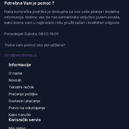
Potrebna Vam je pomoć ?
Naša korisnička podrška je dostupna za sva vaša pitanja i dodatne
informacije. Molimo vas da nas kontaktirate isključivo putem emaila,
kako bismo vam u najkraćem roku pružili tačan i kvalitetan odgovor.
Ponedeljak-Subota: 08:00-16:00
Treba vam pomoć oko porudžbine?
info@tekstilshop.rs
Informacije
O nama
Novosti
Tekstilni rečnik
Praćenje pošiljke
Dostava i plaćanje
Pravo na odustajanje
Kako naručiti
Korisnički servis
Moj nalog