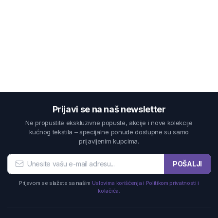
Prijavi se na naš newsletter
Ne propustite ekskluzivne popuste, akcije i nove kolekcije
kućnog tekstila – specijalne ponude dostupne su samo
prijavljenim kupcima.
POŠALJI
Prijavom se slažete sa našim
Uslovima korišćenja i Politikom privatnosti i
kolačića.