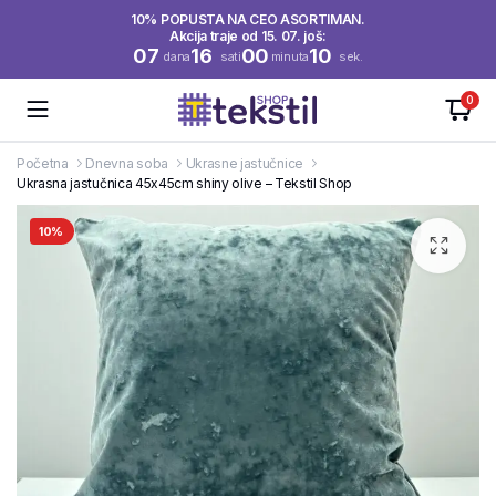
10% POPUSTA NA CEO ASORTIMAN.
Akcija traje od 15. 07. još:
07
16
00
10
dana
sati
minuta
sek.
0
Početna
Dnevna soba
Ukrasne jastučnice
Ukrasna jastučnica 45x45cm shiny olive – Tekstil Shop
10%