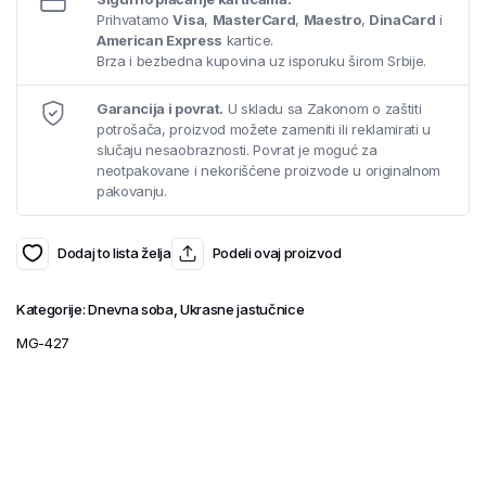
Prihvatamo
Visa
,
MasterCard
,
Maestro
,
DinaCard
i
American Express
kartice.
Brza i bezbedna kupovina uz isporuku širom Srbije.
Garancija i povrat.
U skladu sa Zakonom o zaštiti
potrošača, proizvod možete zameniti ili reklamirati u
slučaju nesaobraznosti. Povrat je moguć za
neotpakovane i nekorišćene proizvode u originalnom
pakovanju.
Dodaj to lista želja
Podeli ovaj proizvod
Kategorije:
Dnevna soba
,
Ukrasne jastučnice
MG-427