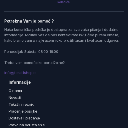
kolačića.
Potrebna Vam je pomoć ?
Naša korisnička podrška je dostupna za sva vaša pitanja i dodatne
informacije. Molimo vas da nas kontaktirate isključivo putem emaila,
kako bismo vam u najkraćem roku pružili tačan i kvalitetan odgovor.
Ponedeljak-Subota: 08:00-16:00
Treba vam pomoć oko porudžbine?
info@tekstilshop.rs
Informacije
O nama
Novosti
Tekstilni rečnik
Praćenje pošiljke
Dostava i plaćanje
Pravo na odustajanje