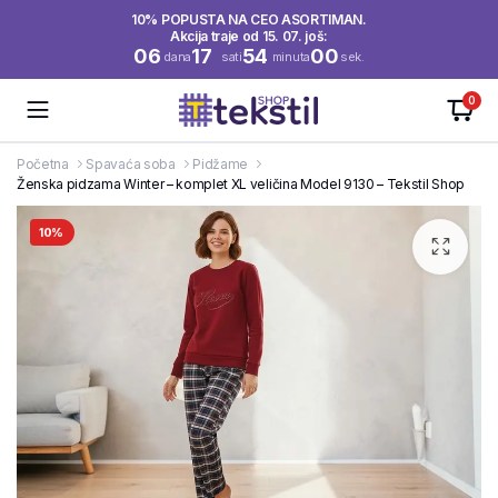
10% POPUSTA NA CEO ASORTIMAN.
Akcija traje od 15. 07. još:
06
17
53
59
dana
sati
minuta
sek.
0
Početna
Spavaća soba
Pidžame
Ženska pidzama Winter – komplet XL veličina Model 9130 – Tekstil Shop
10%