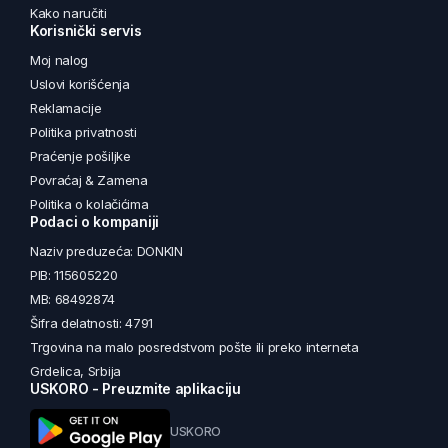
Kako naručiti
Korisnički servis
Moj nalog
Uslovi korišćenja
Reklamacije
Politika privatnosti
Praćenje pošiljke
Povraćaj & Zamena
Politika o kolačićima
Podaci o kompaniji
Naziv preduzeća: DONKIN
PIB: 115605220
MB: 68492874
Šifra delatnosti: 4791
Trgovina na malo posredstvom pošte ili preko interneta
Grdelica, Srbija
USKORO - Preuzmite aplikaciju
USKORO