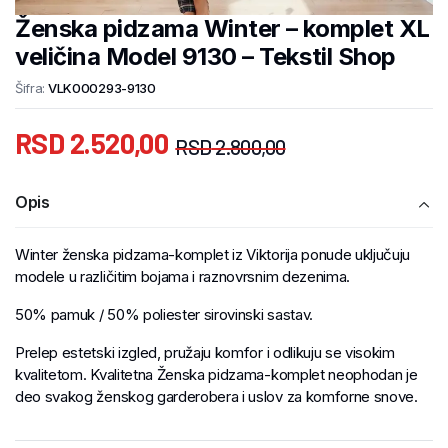
Ženska pidzama Winter – komplet XL
veličina Model 9130 – Tekstil Shop
Šifra:
VLK000293-9130
RSD
2.520,00
RSD
2.800,00
Opis
Winter ženska pidzama-komplet iz Viktorija ponude uključuju
modele u različitim bojama i raznovrsnim dezenima.
50% pamuk / 50% poliester sirovinski sastav.
Prelep estetski izgled, pružaju komfor i odlikuju se visokim
kvalitetom. Kvalitetna Ženska pidzama-komplet neophodan je
deo svakog ženskog garderobera i uslov za komforne snove.