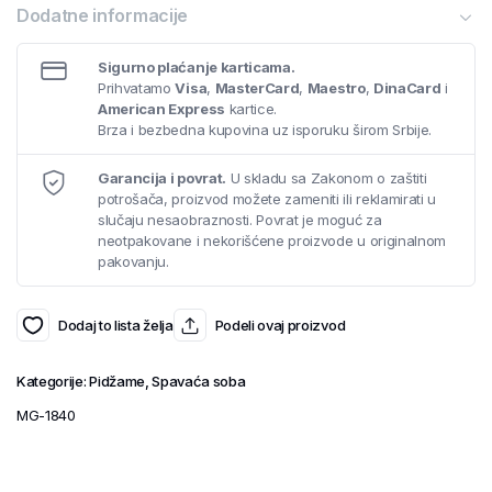
Dodatne informacije
Sigurno plaćanje karticama.
Prihvatamo
Visa
,
MasterCard
,
Maestro
,
DinaCard
i
American Express
kartice.
Brza i bezbedna kupovina uz isporuku širom Srbije.
Garancija i povrat.
U skladu sa Zakonom o zaštiti
potrošača, proizvod možete zameniti ili reklamirati u
slučaju nesaobraznosti. Povrat je moguć za
neotpakovane i nekorišćene proizvode u originalnom
pakovanju.
Dodaj to lista želja
Podeli ovaj proizvod
Kategorije:
Pidžame
,
Spavaća soba
MG-1840