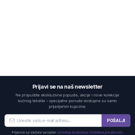
Prijavi se na naš newsletter
Ne propustite ekskluzivne popuste, akcije i nove kolekcije
kućnog tekstila – specijalne ponude dostupne su samo
prijavljenim kupcima.
POŠALJI
Prijavom se slažete sa našim
Uslovima korišćenja i Politikom privatnosti i