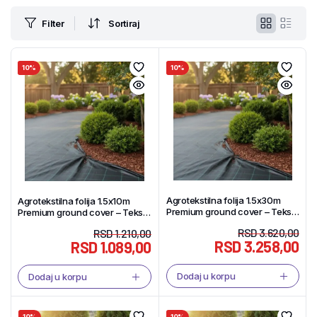
Filter
Sortiraj
10%
10%
Agrotekstilna folija 1.5x30m
Agrotekstilna folija 1.5x10m
Premium ground cover – Tekstil
Premium ground cover – Tekstil
Shop
Shop
RSD
3.620,00
RSD
1.210,00
RSD
3.258,00
RSD
1.089,00
Dodaj u korpu
Dodaj u korpu
10%
10%