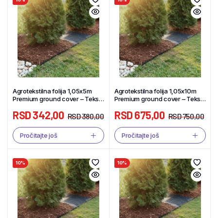
Agrotekstilna folija 1,05x5m
Agrotekstilna folija 1,05x10m
Premium ground cover – Tekstil
Premium ground cover – Tekstil
Shop
Shop
RSD
342,00
RSD
675,00
RSD
380,00
RSD
750,00
Pročitajte još
Pročitajte još
10%
10%