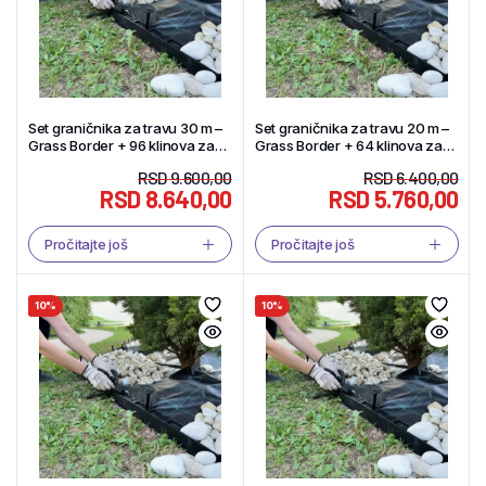
Set graničnika za travu 30 m –
Set graničnika za travu 20 m –
Grass Border + 96 klinova za
Grass Border + 64 klinova za
fiksiranje – Tekstil Shop
fiksiranje – Tekstil Shop
RSD
9.600,00
RSD
6.400,00
RSD
8.640,00
RSD
5.760,00
Pročitajte još
Pročitajte još
10%
10%