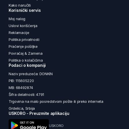
Kako naručiti
Korisnički servis
Moj nalog
Uslovi korišćenja
Reklamacije
Politika privatnosti
Praćenje pošiljke
Povraćaj & Zamena
Politika o kolačićima
Podaci o kompaniji
Naziv preduzeća: DONKIN
PIB: 115605220
MB: 68492874
Šifra delatnosti: 4791
Trgovina na malo posredstvom pošte ili preko interneta
Grdelica, Srbija
USKORO - Preuzmite aplikaciju
USKORO