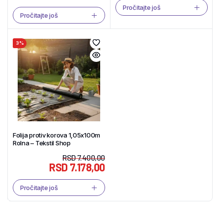
Pročitajte još
Pročitajte još
3%
Folija protiv korova 1,05x100m
Rolna – Tekstil Shop
RSD
7.400,00
RSD
7.178,00
Pročitajte još