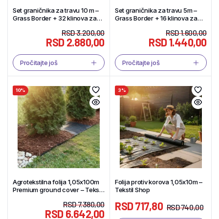
Set graničnika za travu 10 m –
Set graničnika za travu 5m –
Grass Border + 32 klinova za
Grass Border + 16 klinova za
fiksiranje – Tekstil Shop
fiksiranje – Tekstil Shop
RSD
3.200,00
RSD
1.600,00
RSD
2.880,00
RSD
1.440,00
Pročitajte još
Pročitajte još
10%
3%
Agrotekstilna folija 1,05x100m
Folija protiv korova 1,05x10m –
Premium ground cover – Tekstil
Tekstil Shop
Shop
RSD
7.380,00
RSD
717,80
RSD
740,00
RSD
6.642,00