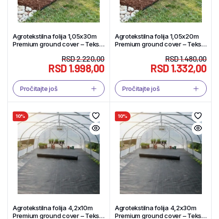
Agrotekstilna folija 1,05x30m
Agrotekstilna folija 1,05x20m
Premium ground cover – Tekstil
Premium ground cover – Tekstil
Shop
Shop
RSD
2.220,00
RSD
1.480,00
RSD
1.998,00
RSD
1.332,00
Pročitajte još
Pročitajte još
10%
10%
Agrotekstilna folija 4,2x10m
Agrotekstilna folija 4,2x30m
Premium ground cover – Tekstil
Premium ground cover – Tekstil