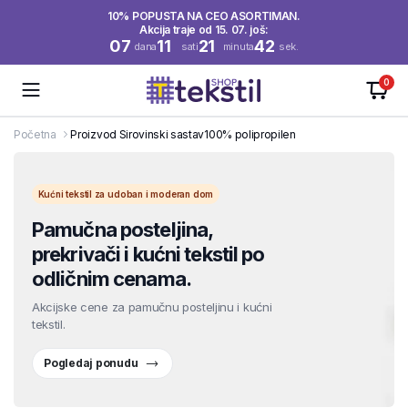
10% POPUSTA NA CEO ASORTIMAN.
Akcija traje od 15. 07. još:
07
11
21
42
dana
sati
minuta
sek.
0
Početna
Proizvod Sirovinski sastav
100% polipropilen
Kućni tekstil za udoban i moderan dom
Pamučna posteljina,
prekrivači i kućni tekstil po
odličnim cenama.
Akcijske cene za pamučnu posteljinu i kućni
tekstil.
Pogledaj ponudu