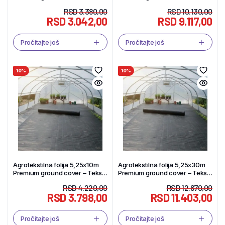
Shop
Shop
RSD
3.380,00
RSD
10.130,00
RSD
3.042,00
RSD
9.117,00
Pročitajte još
Pročitajte još
10%
10%
Agrotekstilna folija 5,25x10m
Agrotekstilna folija 5,25x30m
Premium ground cover – Tekstil
Premium ground cover – Tekstil
Shop
Shop
RSD
4.220,00
RSD
12.670,00
RSD
3.798,00
RSD
11.403,00
Pročitajte još
Pročitajte još