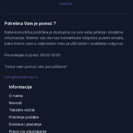
kolačića.
Potrebna Vam je pomoć ?
Naša korisnička podrška je dostupna za sva vaša pitanja i dodatne
informacije. Molimo vas da nas kontaktirate isključivo putem emaila,
kako bismo vam u najkraćem roku pružili tačan i kvalitetan odgovor.
Ponedeljak-Subota: 08:00-16:00
Treba vam pomoć oko porudžbine?
info@tekstilshop.rs
Informacije
O nama
Novosti
Tekstilni rečnik
Praćenje pošiljke
Dostava i plaćanje
Pravo na odustajanje