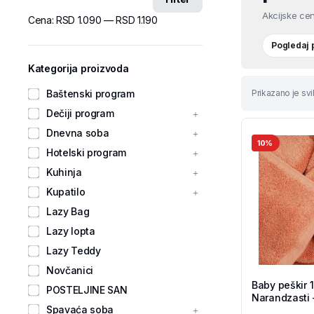
Akcijske cen
Cena:
RSD 1.090
—
RSD 1.190
Pogledaj
Kategorija proizvoda
Baštenski program
Prikazano je svi
Dečiji program
Dnevna soba
10%
Hotelski program
Kuhinja
Kupatilo
Lazy Bag
Lazy lopta
Lazy Teddy
Novčanici
Baby peškir 
POSTELJINE SAN
Narandzasti 
Spavaća soba