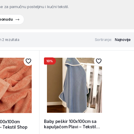
e za pamučnu posteljinu i kućni tekstil.
 ponudu
h 2 rezultata
Sortiranje:
10%
Baby peškir 100x100cm sa
100x100cm
kapuljačom Plavi – Tekstil
– Tekstil Shop
Shop