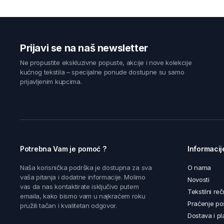
Prijavi se na naš newsletter
Ne propustite ekskluzivne popuste, akcije i nove kolekcije
kućnog tekstila – specijalne ponude dostupne su samo
prijavljenim kupcima.
Potrebna Vam je pomoć ?
Informacij
Naša korisnička podrška je dostupna za sva
O nama
vaša pitanja i dodatne informacije. Molimo
Novosti
vas da nas kontaktirate isključivo putem
Tekstilni reč
emaila, kako bismo vam u najkraćem roku
Praćenje poš
pružili tačan i kvalitetan odgovor.
Dostava i pl