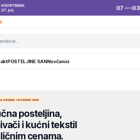
O ASORTIMAN.
07
03
dana
. 07. još:
0
takt
POSTELJINE SAN
Novčanici
l za udoban i moderan dom
na posteljina,
vači i kućni tekstil
ličnim cenama.