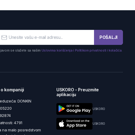
POŠALJI
ijavom se slažete sa našim
Uslovima korišćenja i Politikom privatnosti i kolačića.
 o kompaniji
USKORO - Preuzmite
aplikaciju
reduzeća: DONKIN
5605220
USKORO
492874
latnosti: 4791
USKORO
a na malo posredstvom