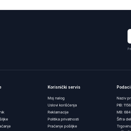
Pr
e
Korisnički servis
Podaci
Moj nalog
Naziv p
Uslovi korišćenja
PIB: 11
nik
Reklamacije
MB: 68
iljke
Politika privatnosti
Šifra de
aćanje
Praćenje pošiljke
Trgovin