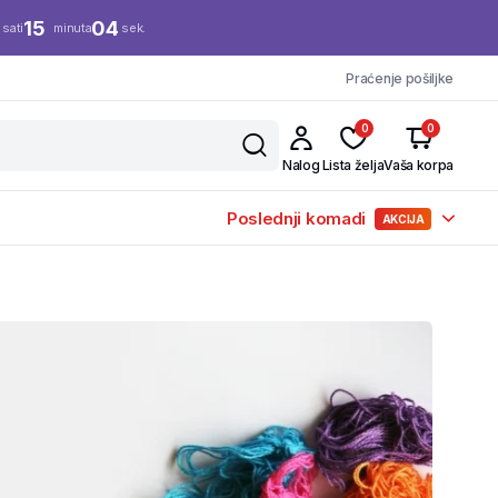
15
04
sati
minuta
sek.
Praćenje pošiljke
0
0
Nalog
Lista želja
Vaša korpa
Poslednji komadi
AKCIJA