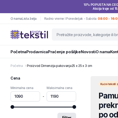
10% POPUSTA NA CE
Akcija traje od 15
O nama
Lista želja
Radno vreme I Ponedeljak - Subota:
08:00 - 16:0
Početna
Prodavnica
Praćenje pošiljke
Novosti
O nama
Kon
Početna
Proizvod Dimenzija pakovanja
25 x 25 x 3 cm
Cena
Kućni teksti
Minimalna cena
Maksimalna cena
Pamuč
-
prekri
po od
Filter