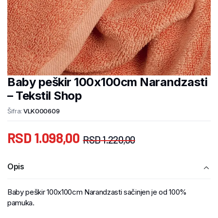
Baby peškir 100x100cm Narandzasti
– Tekstil Shop
Šifra:
VLK000609
RSD
1.098,00
RSD
1.220,00
Opis
Baby peškir 100x100cm Narandzasti sačinjen je od 100%
pamuka.