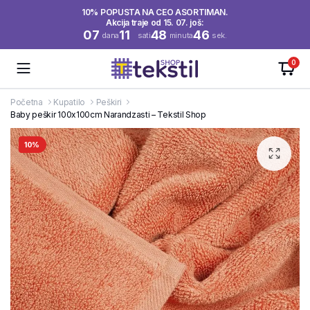
10% POPUSTA NA CEO ASORTIMAN.
Akcija traje od 15. 07. još:
07
11
48
46
dana
sati
minuta
sek.
0
Početna
Kupatilo
Peškiri
Baby peškir 100x100cm Narandzasti – Tekstil Shop
10%