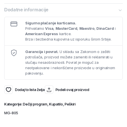
Dodatne informacije
Sigurno plaćanje karticama.
Prihvatamo
Visa
,
MasterCard
,
Maestro
,
DinaCard
i
American Express
kartice.
Brza i bezbedna kupovina uz isporuku širom Srbije.
Garancija i povrat.
U skladu sa Zakonom o zaštiti
potrošača, proizvod možete zameniti ili reklamirati u
slučaju nesaobraznosti. Povrat je moguć za
neotpakovane i nekorišćene proizvode u originalnom
pakovanju.
Dodaj to lista želja
Podeli ovaj proizvod
Kategorije:
Dečiji program
,
Kupatilo
,
Peškiri
MG-805