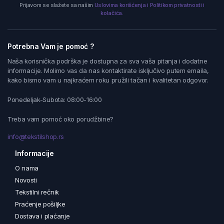
Prijavom se slažete sa našim
Uslovima korišćenja i Politikom privatnosti i
kolačića.
Potrebna Vam je pomoć ?
Naša korisnička podrška je dostupna za sva vaša pitanja i dodatne
informacije. Molimo vas da nas kontaktirate isključivo putem emaila,
kako bismo vam u najkraćem roku pružili tačan i kvalitetan odgovor.
Ponedeljak-Subota: 08:00-16:00
Treba vam pomoć oko porudžbine?
info@tekstilshop.rs
Informacije
O nama
Novosti
Tekstilni rečnik
Praćenje pošiljke
Dostava i plaćanje