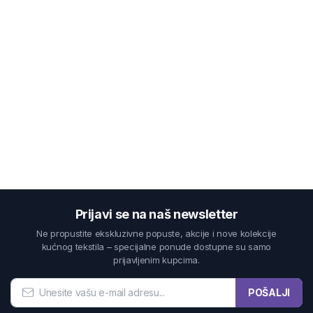
Prijavi se na naš newsletter
Ne propustite ekskluzivne popuste, akcije i nove kolekcije
kućnog tekstila – specijalne ponude dostupne su samo
prijavljenim kupcima.
POŠALJI