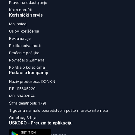
Pravo na odustajanje
Kako naručiti
Korisnički servis
Moj nalog
Uslovi korišćenja
Reklamacije
Politika privatnosti
Praćenje pošiljke
Povraćaj & Zamena
Politika o kolačićima
Podaci o kompaniji
Naziv preduzeća: DONKIN
PIB: 115605220
MB: 68492874
Šifra delatnosti: 4791
Trgovina na malo posredstvom pošte ili preko interneta
Grdelica, Srbija
USKORO - Preuzmite aplikaciju