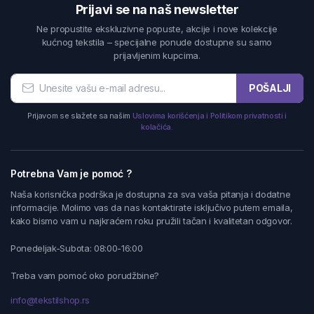
Prijavi se na naš newsletter
Ne propustite ekskluzivne popuste, akcije i nove kolekcije
kućnog tekstila – specijalne ponude dostupne su samo
prijavljenim kupcima.
POŠALJI
Prijavom se slažete sa našim
Uslovima korišćenja i Politikom privatnosti i
kolačića.
Potrebna Vam je pomoć ?
Naša korisnička podrška je dostupna za sva vaša pitanja i dodatne
informacije. Molimo vas da nas kontaktirate isključivo putem emaila,
kako bismo vam u najkraćem roku pružili tačan i kvalitetan odgovor.
Ponedeljak-Subota: 08:00-16:00
Treba vam pomoć oko porudžbine?
info@tekstilshop.rs