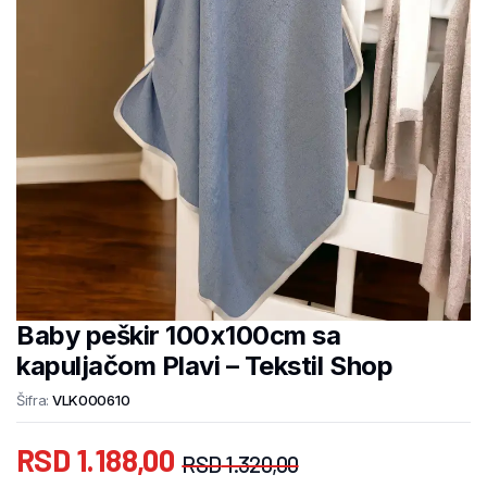
Baby peškir 100x100cm sa
kapuljačom Plavi – Tekstil Shop
Šifra:
VLK000610
RSD
1.188,00
RSD
1.320,00