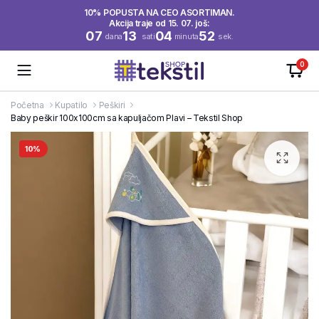
10% POPUSTA NA CEO ASORTIMAN.
Akcija traje od 15. 07. još:
07
13
04
51
dana
sati
minuta
sek.
0
Početna
Kupatilo
Peškiri
Baby peškir 100x100cm sa kapuljačom Plavi – Tekstil Shop
10%