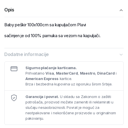
Opis
Baby peškir 100x100cm sa kapuljačom Plavi
sačinjen je od 100% pamuka sa vezom na kapuljači.
Dodatne informacije
Sigurno plaćanje karticama.
Prihvatamo
Visa
,
MasterCard
,
Maestro
,
DinaCard
i
American Express
kartice.
Brza i bezbedna kupovina uz isporuku širom Srbije.
Garancija i povrat.
U skladu sa Zakonom o zaštiti
potrošača, proizvod možete zameniti ili reklamirati u
slučaju nesaobraznosti. Povrat je moguć za
neotpakovane i nekorišćene proizvode u originalnom
pakovanju.