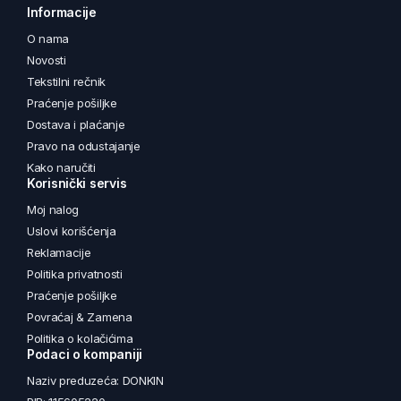
Informacije
O nama
Novosti
Tekstilni rečnik
Praćenje pošiljke
Dostava i plaćanje
Pravo na odustajanje
Kako naručiti
Korisnički servis
Moj nalog
Uslovi korišćenja
Reklamacije
Politika privatnosti
Praćenje pošiljke
Povraćaj & Zamena
Politika o kolačićima
Podaci o kompaniji
Naziv preduzeća: DONKIN