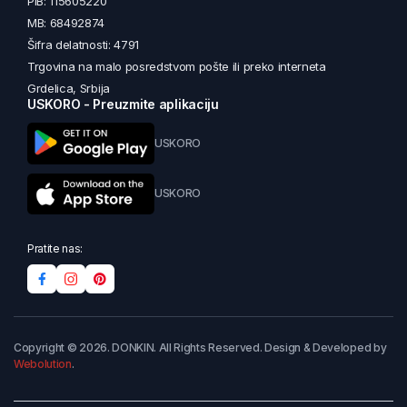
PIB: 115605220
MB: 68492874
Šifra delatnosti: 4791
Trgovina na malo posredstvom pošte ili preko interneta
Grdelica, Srbija
USKORO - Preuzmite aplikaciju
USKORO
USKORO
Pratite nas:
Copyright © 2026. DONKIN. All Rights Reserved. Design & Developed by
Webolution
.