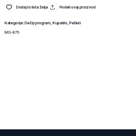
Dodaj to lista želja
Podeli ovaj proizvod
Kategorije:
Dečiji program
,
Kupatilo
,
Peškiri
MG-875