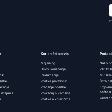
Pr
e
Korisnički servis
Podaci
Moj nalog
Naziv p
Uslovi korišćenja
PIB: 11
nik
Reklamacije
MB: 68
iljke
Politika privatnosti
Šifra de
aćanje
Praćenje pošiljke
Trgovin
pošte il
ustajanje
Povraćaj & Zamena
Grdelica
i
Politika o kolačićima