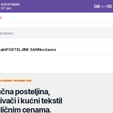
O ASORTIMAN.
08
10
dana
. 07. još:
0
takt
POSTELJINE SAN
Novčanici
l za udoban i moderan dom
na posteljina,
vači i kućni tekstil
ličnim cenama.