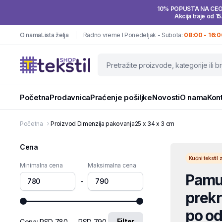
10% POPUSTA NA CE
Akcija traje od 15
O nama
Lista želja
Radno vreme I Ponedeljak - Subota:
08:00 - 16:0
Početna
Prodavnica
Praćenje pošiljke
Novosti
O nama
Kon
Početna
Proizvod Dimenzija pakovanja
25 x 34 x 3 cm
Cena
Kućni teksti
Minimalna cena
Maksimalna cena
Pamuč
-
prekri
po od
Filter
Cena:
RSD 780
—
RSD 790