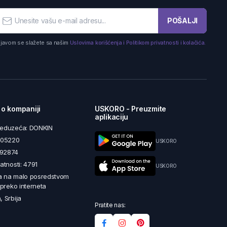
POŠALJI
ijavom se slažete sa našim
Uslovima korišćenja i Politikom privatnosti i kolačića.
 o kompaniji
USKORO - Preuzmite
aplikaciju
reduzeća: DONKIN
5605220
USKORO
492874
latnosti: 4791
USKORO
a na malo posredstvom
i preko interneta
, Srbija
Pratite nas: