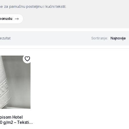
e za pamučnu posteljinu i kućni tekstil.
 ponudu
ezultat
Sortiranje:
tpisom Hotel
 g/m2 – Tekstil