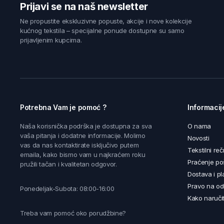
Prijavi se na naš newsletter
Ne propustite ekskluzivne popuste, akcije i nove kolekcije
kućnog tekstila – specijalne ponude dostupne su samo
prijavljenim kupcima.
Potrebna Vam je pomoć ?
Informacij
Naša korisnička podrška je dostupna za sva
O nama
vaša pitanja i dodatne informacije. Molimo
Novosti
vas da nas kontaktirate isključivo putem
Tekstilni reč
emaila, kako bismo vam u najkraćem roku
Praćenje poš
pružili tačan i kvalitetan odgovor.
Dostava i pl
Pravo na od
Ponedeljak-Subota: 08:00-16:00
Kako naručit
Treba vam pomoć oko porudžbine?