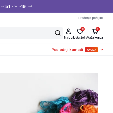
51
19
sati
minuta
sek.
Praćenje pošiljke
0
0
Nalog
Lista želja
Vaša korpa
Poslednji komadi
AKCIJA