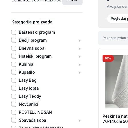
Akcijske cen
Pogledaj
Kategorija proizvoda
Baštenski program
Prikazan jedan r
Dečiji program
Dnevna soba
Hotelski program
10%
Kuhinja
Kupatilo
Lazy Bag
Lazy lopta
Lazy Teddy
Novčanici
POSTELJINE SAN
Peškir sa na
Spavaća soba
70x140cm 500
Shop