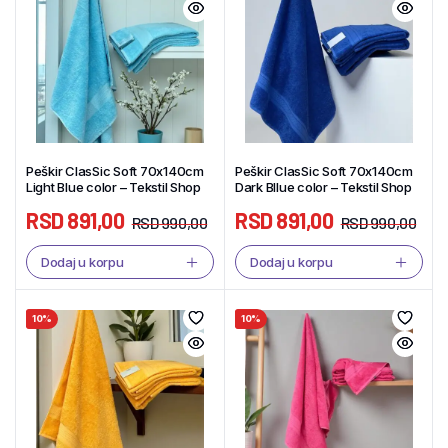
Peškir ClasSic Soft 70x140cm
Peškir ClasSic Soft 70x140cm
Light Blue color – Tekstil Shop
Dark Bllue color – Tekstil Shop
RSD
891,00
RSD
891,00
RSD
990,00
RSD
990,00
Dodaj u korpu
Dodaj u korpu
10%
10%