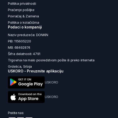
Politika privatnosti
Praćenje pošiljke
Povraćaj & Zamena
Politika o kolačićima
Podaci o kompaniji
Naziv preduzeća: DONKIN
PIB: 115605220
MB: 68492874
Šifra delatnosti: 4791
Trgovina na malo posredstvom pošte ili preko interneta
Grdelica, Srbija
USKORO - Preuzmite aplikaciju
USKORO
USKORO
Pratite nas: