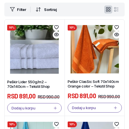
Filter
Sortiraj
10%
10%
Peškir ClasSic Soft 70x140cm
Peškir Lider 550g/m2 –
Orange color – Tekstil Shop
70x140cm – Tekstil Shop
RSD
891,00
RSD
891,00
RSD
990,00
RSD
990,00
Dodaj u korpu
Dodaj u korpu
10%
10%