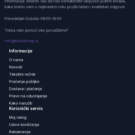
informacije. Molimo vas da nas kontaktirate isključivo putem emaila,
kako bismo vam u najkraćem roku pružili tačan i kvalitetan odgovor.
Ponedeljak-Subota: 08:00-16:00
Treba vam pomoć oko porudžbine?
info@tekstilshop.rs
Informacije
O nama
Novosti
Tekstilni rečnik
Praćenje pošiljke
Dostava i plaćanje
Pravo na odustajanje
Kako naručiti
Korisnički servis
Moj nalog
Uslovi korišćenja
Reklamacije