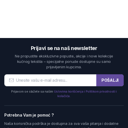
Prijavi se na naš newsletter
Ne propustite ekskluzivne popuste, akcije i nove kolekcije
kućnog tekstila – specijalne ponude dostupne su samo
prijavljenim kupcima.
POŠALJI
Prijavom se slažete sa našim
Uslovima korišćenja i Politikom privatnosti i
kolačića.
Potrebna Vam je pomoć ?
Naša korisnička podrška je dostupna za sva vaša pitanja i dodatne