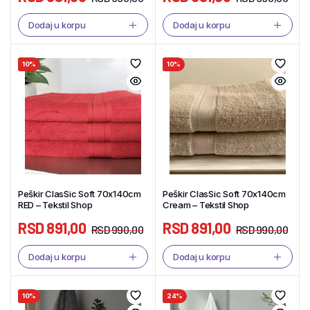
Dodaj u korpu
Dodaj u korpu
10%
10%
Peškir ClasSic Soft 70x140cm
Peškir ClasSic Soft 70x140cm
RED – Tekstil Shop
Cream – Tekstil Shop
RSD
891,00
RSD
891,00
RSD
990,00
RSD
990,00
Dodaj u korpu
Dodaj u korpu
10%
24%