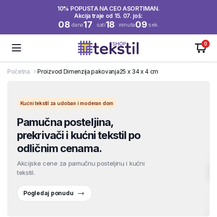
10% POPUSTA NA CEO ASORTIMAN.
Akcija traje od 15. 07. još:
08
17
18
09
dana
sati
minuta
sek.
0
Početna
Proizvod Dimenzija pakovanja
25 x 34 x 4 cm
Kućni tekstil za udoban i moderan dom
Pamučna posteljina,
prekrivači i kućni tekstil po
odličnim cenama.
Akcijske cene za pamučnu posteljinu i kućni
tekstil.
Pogledaj ponudu