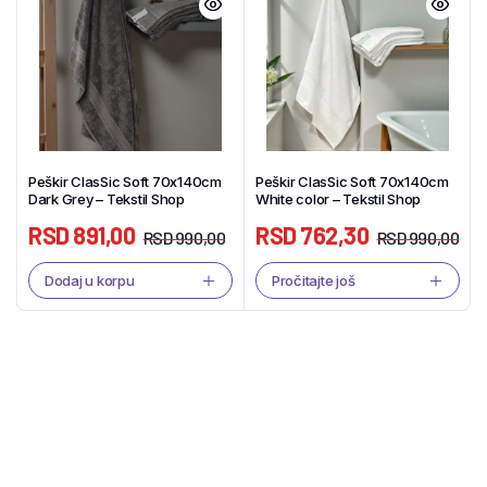
Peškir ClasSic Soft 70x140cm
Peškir ClasSic Soft 70x140cm
Dark Grey – Tekstil Shop
White color – Tekstil Shop
RSD
891,00
RSD
762,30
RSD
990,00
RSD
990,00
Dodaj u korpu
Pročitajte još