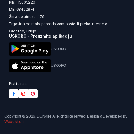
PIB: 115605220
MB: 68492874
Šifra delatnosti: 4791
Trgovina na malo posredstvom pošte ili preko interneta
Grdelica, Srbija
USKORO - Preuzmite aplikaciju
USKORO
USKORO
Pratite nas:
Copyright © 2026. DONKIN. All Rights Reserved. Design & Developed by
Webolution
.