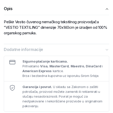
Opis
Peškir Vestio čuvenog nemačkog tekstilnog proizvodjača
”VESTIO TEXTILING” dimenzije 70x140cm je izradjen od 100%
organskog pamuka.
Dodatne informacije
Sigurno plaćanje karticama.
Prihvatamo
Visa
,
MasterCard
,
Maestro
,
DinaCard
i
American Express
kartice.
Brza i bezbedna kupovina uz isporuku širom Srbije.
Garancija i povrat.
U skladu sa Zakonom o zaštiti
potrošača, proizvod možete zameniti ili reklamirati u
slučaju nesaobraznosti. Povrat je moguć za
neotpakovane i nekorišćene proizvode u originalnom
pakovanju.