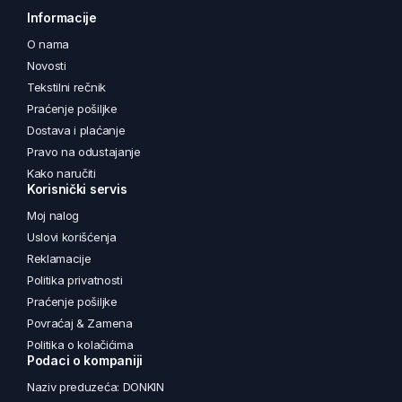
Informacije
O nama
Novosti
Tekstilni rečnik
Praćenje pošiljke
Dostava i plaćanje
Pravo na odustajanje
Kako naručiti
Korisnički servis
Moj nalog
Uslovi korišćenja
Reklamacije
Politika privatnosti
Praćenje pošiljke
Povraćaj & Zamena
Politika o kolačićima
Podaci o kompaniji
Naziv preduzeća: DONKIN