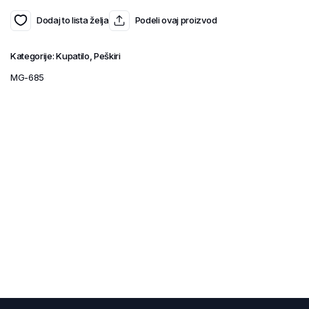
Dodaj to lista želja
Podeli ovaj proizvod
Kategorije:
Kupatilo
,
Peškiri
MG-685