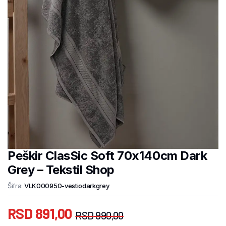
Peškir ClasSic Soft 70x140cm Dark
Grey – Tekstil Shop
Šifra:
VLK000950-vestiodarkgrey
RSD
891,00
RSD
990,00