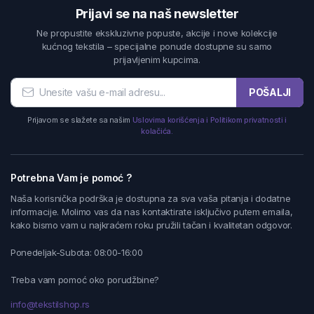
Prijavi se na naš newsletter
Ne propustite ekskluzivne popuste, akcije i nove kolekcije
kućnog tekstila – specijalne ponude dostupne su samo
prijavljenim kupcima.
POŠALJI
Prijavom se slažete sa našim
Uslovima korišćenja i Politikom privatnosti i
kolačića.
Potrebna Vam je pomoć ?
Naša korisnička podrška je dostupna za sva vaša pitanja i dodatne
informacije. Molimo vas da nas kontaktirate isključivo putem emaila,
kako bismo vam u najkraćem roku pružili tačan i kvalitetan odgovor.
Ponedeljak-Subota: 08:00-16:00
Treba vam pomoć oko porudžbine?
info@tekstilshop.rs