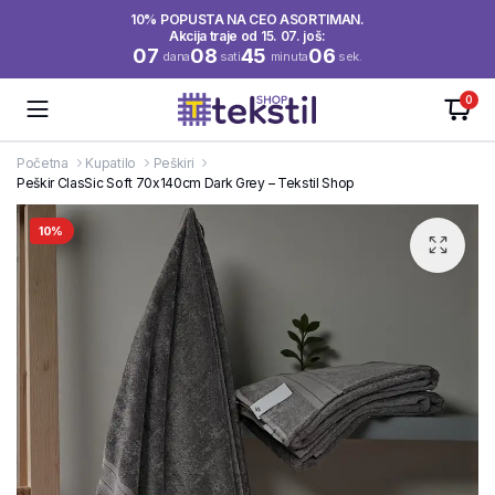
10% POPUSTA NA CEO ASORTIMAN.
Akcija traje od 15. 07. još:
07
08
45
05
dana
sati
minuta
sek.
0
Početna
Kupatilo
Peškiri
Peškir ClasSic Soft 70x140cm Dark Grey – Tekstil Shop
10%