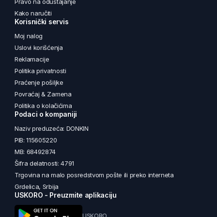
Pravo na odustajanje
Kako naručiti
Korisnički servis
Moj nalog
Uslovi korišćenja
Reklamacije
Politika privatnosti
Praćenje pošiljke
Povraćaj & Zamena
Politika o kolačićima
Podaci o kompaniji
Naziv preduzeća: DONKIN
PIB: 115605220
MB: 68492874
Šifra delatnosti: 4791
Trgovina na malo posredstvom pošte ili preko interneta
Grdelica, Srbija
USKORO - Preuzmite aplikaciju
USKORO