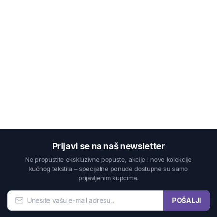
Prijavi se na naš newsletter
Ne propustite ekskluzivne popuste, akcije i nove kolekcije
kućnog tekstila – specijalne ponude dostupne su samo
prijavljenim kupcima.
POŠALJI