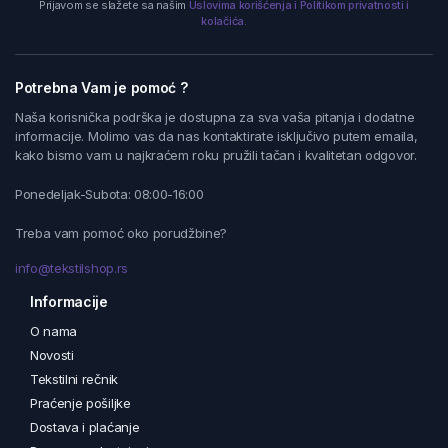
Prijavom se slažete sa našim
Uslovima korišćenja i Politikom privatnosti i
kolačića.
Potrebna Vam je pomoć ?
Naša korisnička podrška je dostupna za sva vaša pitanja i dodatne
informacije. Molimo vas da nas kontaktirate isključivo putem emaila,
kako bismo vam u najkraćem roku pružili tačan i kvalitetan odgovor.
Ponedeljak-Subota: 08:00-16:00
Treba vam pomoć oko porudžbine?
info@tekstilshop.rs
Informacije
O nama
Novosti
Tekstilni rečnik
Praćenje pošiljke
Dostava i plaćanje