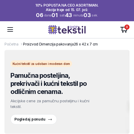
10% POPUSTA NA CEO ASORTIMAN.
Akcija traje od 15. 07. još:
06
01
43
03
dana
sati
minuta
sek.
0
Početna
Proizvod Dimenzija pakovanja
26 x 42 x 7 cm
Kućni tekstil za udoban i moderan dom
Pamučna posteljina,
prekrivači i kućni tekstil po
odličnim cenama.
Akcijske cene za pamučnu posteljinu i kućni
tekstil.
Pogledaj ponudu