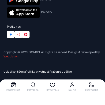
USKORO
Pratite nas:
Copyright © 2026. DONKIN. All Rights Reserved. Design & Developed by
Webolution
.
Uslovi korišćenja
Politika privatnosti
Praćenje pošiljke
PRODAVNICA
PRETRAGA
LISTA ŽELJA
NALOG
KATEGORIJE