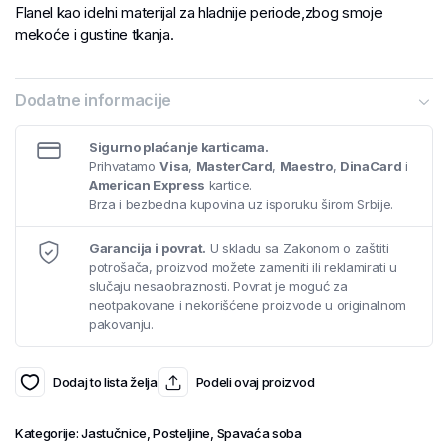
Flanel kao idelni materijal za hladnije periode,zbog smoje
mekoće i gustine tkanja.
Dodatne informacije
Sigurno plaćanje karticama.
Prihvatamo
Visa
,
MasterCard
,
Maestro
,
DinaCard
i
American Express
kartice.
Brza i bezbedna kupovina uz isporuku širom Srbije.
Garancija i povrat.
U skladu sa Zakonom o zaštiti
potrošača, proizvod možete zameniti ili reklamirati u
slučaju nesaobraznosti. Povrat je moguć za
neotpakovane i nekorišćene proizvode u originalnom
pakovanju.
Dodaj to lista želja
Podeli ovaj proizvod
Kategorije:
Jastučnice
,
Posteljine
,
Spavaća soba