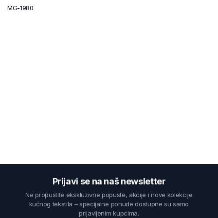
MG-1980
Prijavi se na naš newsletter
Ne propustite ekskluzivne popuste, akcije i nove kolekcije
kućnog tekstila – specijalne ponude dostupne su samo
prijavljenim kupcima.