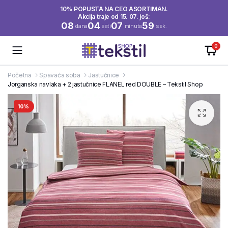
10% POPUSTA NA CEO ASORTIMAN.
Akcija traje od 15. 07. još:
08
04
07
58
dana
sati
minuta
sek.
0
Početna
Spavaća soba
Jastučnice
Jorganska navlaka + 2 jastučnice FLANEL red DOUBLE – Tekstil Shop
10%