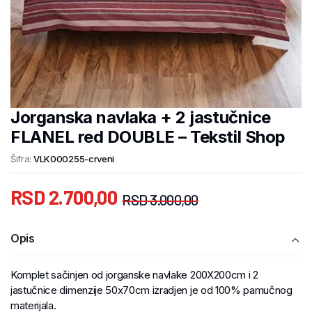
Jorganska navlaka + 2 jastučnice
FLANEL red DOUBLE – Tekstil Shop
Šifra:
VLK000255-crveni
RSD
2.700,00
RSD
3.000,00
Opis
Komplet sačinjen od jorganske navlake 200X200cm i 2
jastučnice dimenzije 50x70cm izradjen je od 100% pamučnog
materijala.