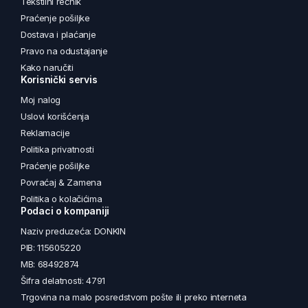
Tekstilni rečnik
Praćenje pošiljke
Dostava i plaćanje
Pravo na odustajanje
Kako naručiti
Korisnički servis
Moj nalog
Uslovi korišćenja
Reklamacije
Politika privatnosti
Praćenje pošiljke
Povraćaj & Zamena
Politika o kolačićima
Podaci o kompaniji
Naziv preduzeća: DONKIN
PIB: 115605220
MB: 68492874
Šifra delatnosti: 4791
Trgovina na malo posredstvom pošte ili preko interneta