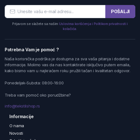
POŠALJI
Prijavom se slažete sa našim
Uslovima korišćenja i Politikom privatnosti i
kolačića.
Potrebna Vam je pomoć ?
Naša korisnička podrška je dostupna za sva vaša pitanja i dodatne
informacije. Molimo vas da nas kontaktirate isključivo putem emaila,
kako bismo vam u najkraćem roku pružili tačan i kvalitetan odgovor.
Ponedeljak-Subota: 08:00-16:00
Treba vam pomoć oko porudžbine?
info@tekstilshop.rs
Informacije
O nama
Novosti