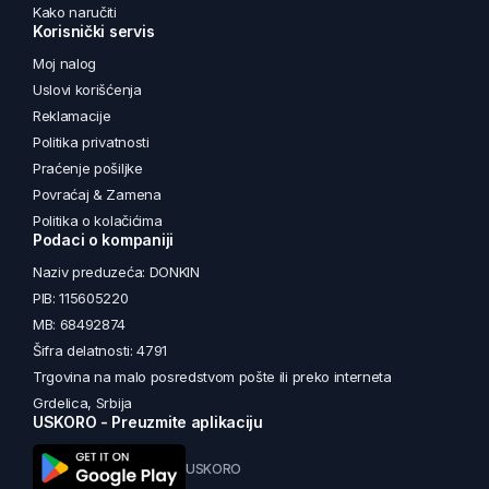
Kako naručiti
Korisnički servis
Moj nalog
Uslovi korišćenja
Reklamacije
Politika privatnosti
Praćenje pošiljke
Povraćaj & Zamena
Politika o kolačićima
Podaci o kompaniji
Naziv preduzeća: DONKIN
PIB: 115605220
MB: 68492874
Šifra delatnosti: 4791
Trgovina na malo posredstvom pošte ili preko interneta
Grdelica, Srbija
USKORO - Preuzmite aplikaciju
USKORO