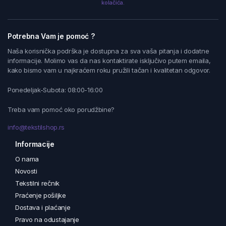
kolačića.
Potrebna Vam je pomoć ?
Naša korisnička podrška je dostupna za sva vaša pitanja i dodatne
informacije. Molimo vas da nas kontaktirate isključivo putem emaila,
kako bismo vam u najkraćem roku pružili tačan i kvalitetan odgovor.
Ponedeljak-Subota: 08:00-16:00
Treba vam pomoć oko porudžbine?
info@tekstilshop.rs
Informacije
O nama
Novosti
Tekstilni rečnik
Praćenje pošiljke
Dostava i plaćanje
Pravo na odustajanje