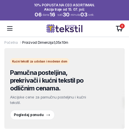
10% POPUSTA NA CEO ASORTIMAN.
Akcija traje od 15. 07. još:
06
16
30
03
dana
sati
minuta
sek.
0
Početna
Proizvod Dimenzija
1,05x10m
Kućni tekstil za udoban i moderan dom
Pamučna posteljina,
prekrivači i kućni tekstil po
odličnim cenama.
Akcijske cene za pamučnu posteljinu i kućni
tekstil.
Pogledaj ponudu