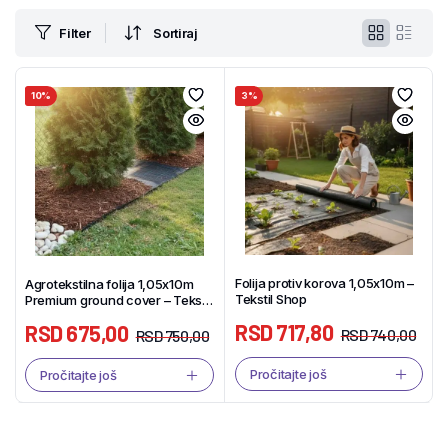
Filter
Sortiraj
10%
3%
Folija protiv korova 1,05x10m –
Agrotekstilna folija 1,05x10m
Tekstil Shop
Premium ground cover – Tekstil
Shop
RSD
717,80
RSD
675,00
RSD
740,00
RSD
750,00
Pročitajte još
Pročitajte još