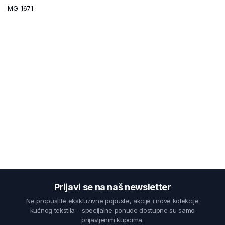
MG-1671
Prijavi se na naš newsletter
Ne propustite ekskluzivne popuste, akcije i nove kolekcije
kućnog tekstila – specijalne ponude dostupne su samo
prijavljenim kupcima.