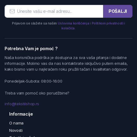
POŠALJI
Prijavom se slažete sa našim
Uslovima korišćenja i Politikom privatnosti i
kolačića.
Potrebna Vam je pomoć ?
Naša korisnička podrška je dostupna za sva vaša pitanja i dodatne
informacije. Molimo vas da nas kontaktirate isključivo putem emaila,
kako bismo vam u najkraćem roku pružili tačan i kvalitetan odgovor.
Ponedeljak-Subota: 08:00-16:00
Treba vam pomoć oko porudžbine?
info@tekstilshop.rs
Informacije
O nama
Novosti