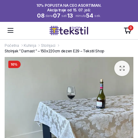
10% POPUSTA NA CEO ASORTIMAN.
Akcija traje od 15. 07. još:
08
07
13
54
dana
sati
minuta
sek.
0
Početna
Kuhinja
Stolnjaci
Stolnjak ” Damast ” – 150x220cm dezen E29 – Tekstil Shop
10%