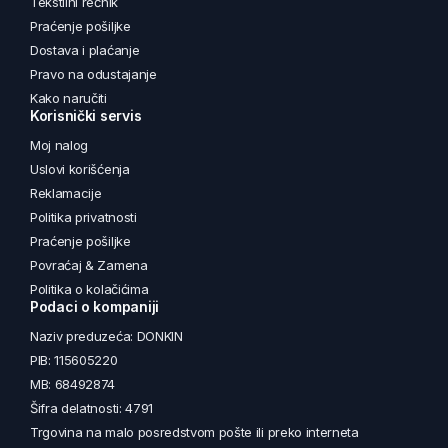
Tekstilni rečnik
Praćenje pošiljke
Dostava i plaćanje
Pravo na odustajanje
Kako naručiti
Korisnički servis
Moj nalog
Uslovi korišćenja
Reklamacije
Politika privatnosti
Praćenje pošiljke
Povraćaj & Zamena
Politika o kolačićima
Podaci o kompaniji
Naziv preduzeća: DONKIN
PIB: 115605220
MB: 68492874
Šifra delatnosti: 4791
Trgovina na malo posredstvom pošte ili preko interneta