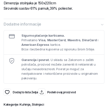
Dimenzija stolnjaka je 150x220cm
Sirovinski sastav 61% pamuk,39% poliester.
Dodatne informacije
Sigurno plaćanje karticama.
Prihvatamo
Visa
,
MasterCard
,
Maestro
,
DinaCard
i
American Express
kartice.
Brza i bezbedna kupovina uz isporuku širom Srbije.
Garancija i povrat.
U skladu sa Zakonom o zaštiti
potrošača, proizvod možete zameniti ili reklamirati u
slučaju nesaobraznosti. Povrat je moguć za
neotpakovane i nekorišćene proizvode u originalnom
pakovanju.
Dodaj to lista želja
Podeli ovaj proizvod
Kategorije:
Kuhinja
,
Stolnjaci