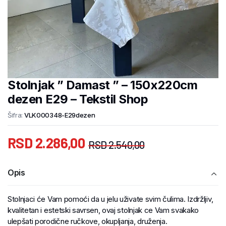
Stolnjak ” Damast ” – 150x220cm
dezen E29 – Tekstil Shop
Šifra:
VLK000348-E29dezen
RSD
2.286,00
RSD
2.540,00
Opis
Stolnjaci će Vam pomoći da u jelu uživate svim čulima. Izdržljiv,
kvalitetan i estetski savrsen, ovaj stolnjak ce Vam svakako
ulepšati porodične ručkove, okupljanja, druženja.