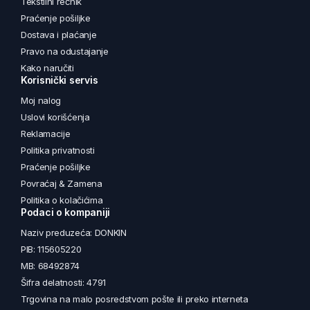
Tekstilni rečnik
Praćenje pošiljke
Dostava i plaćanje
Pravo na odustajanje
Kako naručiti
Korisnički servis
Moj nalog
Uslovi korišćenja
Reklamacije
Politika privatnosti
Praćenje pošiljke
Povraćaj & Zamena
Politika o kolačićima
Podaci o kompaniji
Naziv preduzeća: DONKIN
PIB: 115605220
MB: 68492874
Šifra delatnosti: 4791
Trgovina na malo posredstvom pošte ili preko interneta