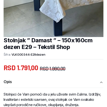
Stolnjak ” Damast ” – 150x160cm
dezen E29 – Tekstil Shop
Šifra:
VLK000344-E29dezen
RSD
1.791,00
RSD
1.990,00
Opis
Stolnjaci će Vam pomoći da u jelu uživate svim čulima. Izdržljiv,
kvalitetan i estetski savrsen, ovaj stolnjak ce Vam svakako
ulepšati porodične ručkove, okupljanja, druženja.