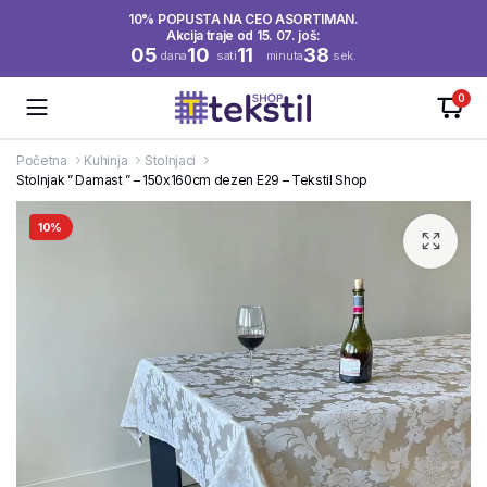
10% POPUSTA NA CEO ASORTIMAN.
Akcija traje od 15. 07. još:
05
10
11
38
dana
sati
minuta
sek.
0
Početna
Kuhinja
Stolnjaci
Stolnjak ” Damast ” – 150x160cm dezen E29 – Tekstil Shop
10%