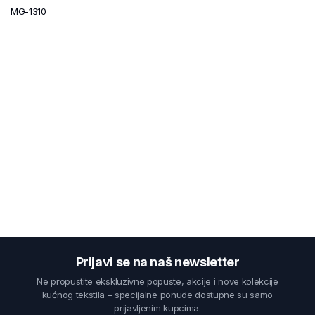
MG-1310
Prijavi se na naš newsletter
Ne propustite ekskluzivne popuste, akcije i nove kolekcije
kućnog tekstila – specijalne ponude dostupne su samo
prijavljenim kupcima.