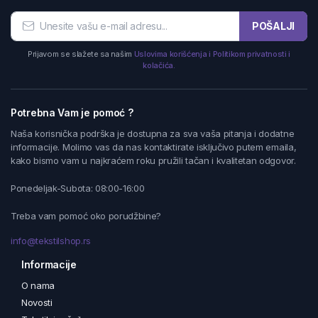
POŠALJI
Prijavom se slažete sa našim
Uslovima korišćenja i Politikom privatnosti i
kolačića.
Potrebna Vam je pomoć ?
Naša korisnička podrška je dostupna za sva vaša pitanja i dodatne
informacije. Molimo vas da nas kontaktirate isključivo putem emaila,
kako bismo vam u najkraćem roku pružili tačan i kvalitetan odgovor.
Ponedeljak-Subota: 08:00-16:00
Treba vam pomoć oko porudžbine?
info@tekstilshop.rs
Informacije
O nama
Novosti