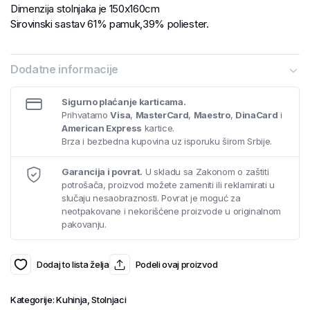
Dimenzija stolnjaka je 150x160cm
Sirovinski sastav 61% pamuk,39% poliester.
Dodatne informacije
Sigurno plaćanje karticama.
Prihvatamo
Visa
,
MasterCard
,
Maestro
,
DinaCard
i
American Express
kartice.
Brza i bezbedna kupovina uz isporuku širom Srbije.
Garancija i povrat.
U skladu sa Zakonom o zaštiti
potrošača, proizvod možete zameniti ili reklamirati u
slučaju nesaobraznosti. Povrat je moguć za
neotpakovane i nekorišćene proizvode u originalnom
pakovanju.
Dodaj to lista želja
Podeli ovaj proizvod
Kategorije:
Kuhinja
,
Stolnjaci