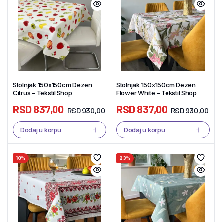
Stolnjak 150x150cm Dezen
Stolnjak 150x150cm Dezen
Citrus – Tekstil Shop
Flower White – Tekstil Shop
RSD
837,00
RSD
837,00
RSD
930,00
RSD
930,00
Dodaj u korpu
Dodaj u korpu
10%
23%