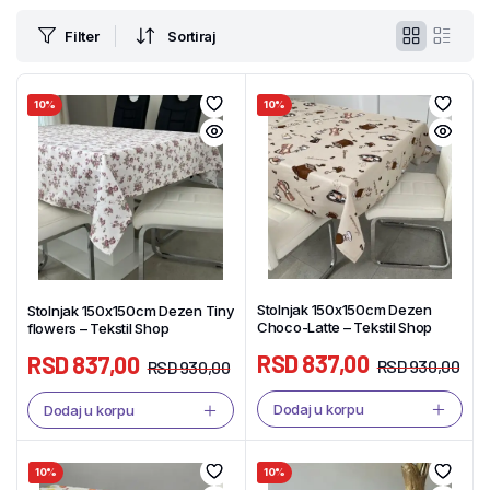
Filter
Sortiraj
10%
10%
Stolnjak 150x150cm Dezen
Stolnjak 150x150cm Dezen Tiny
Choco-Latte – Tekstil Shop
flowers – Tekstil Shop
RSD
837,00
RSD
837,00
RSD
930,00
RSD
930,00
Dodaj u korpu
Dodaj u korpu
10%
10%