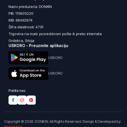
Naziv preduzeća: DONKIN
PIB: 115605220
MB: 68492874
Šifra delatnosti: 4791
Trgovina na malo posredstvom pošte ili preko interneta
Grdelica, Srbija
USKORO - Preuzmite aplikaciju
USKORO
USKORO
Pratite nas:
Copyright © 2026. DONKIN. All Rights Reserved. Design & Developed by
Webolution
.