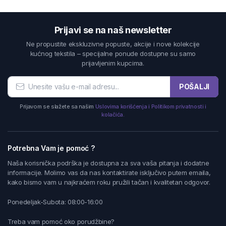
Prijavi se na naš newsletter
Ne propustite ekskluzivne popuste, akcije i nove kolekcije
kućnog tekstila – specijalne ponude dostupne su samo
prijavljenim kupcima.
POŠALJI
Prijavom se slažete sa našim
Uslovima korišćenja i Politikom privatnosti i
kolačića.
Potrebna Vam je pomoć ?
Naša korisnička podrška je dostupna za sva vaša pitanja i dodatne
informacije. Molimo vas da nas kontaktirate isključivo putem emaila,
kako bismo vam u najkraćem roku pružili tačan i kvalitetan odgovor.
Ponedeljak-Subota: 08:00-16:00
Treba vam pomoć oko porudžbine?