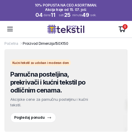
10% POPUSTA NA CEO ASORTIMAN.
Akcija traje od 15. 07. još:
04
11
25
49
dana
sati
minuta
sek.
0
Početna
Proizvod Dimenzija
150X150
Kućni tekstil za udoban i moderan dom
Pamučna posteljina,
prekrivači i kućni tekstil po
odličnim cenama.
Akcijske cene za pamučnu posteljinu i kućni
tekstil.
Pogledaj ponudu