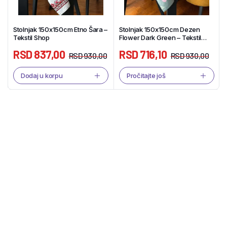
Stolnjak 150x150cm Etno Šara –
Stolnjak 150x150cm Dezen
Tekstil Shop
Flower Dark Green – Tekstil
Shop
RSD
837,00
RSD
716,10
RSD
930,00
RSD
930,00
Dodaj u korpu
Pročitajte još