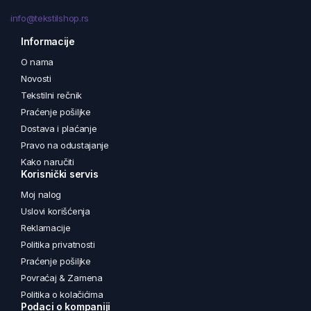
info@tekstilshop.rs
Informacije
O nama
Novosti
Tekstilni rečnik
Praćenje pošiljke
Dostava i plaćanje
Pravo na odustajanje
Kako naručiti
Korisnički servis
Moj nalog
Uslovi korišćenja
Reklamacije
Politika privatnosti
Praćenje pošiljke
Povraćaj & Zamena
Politika o kolačićima
Podaci o kompaniji