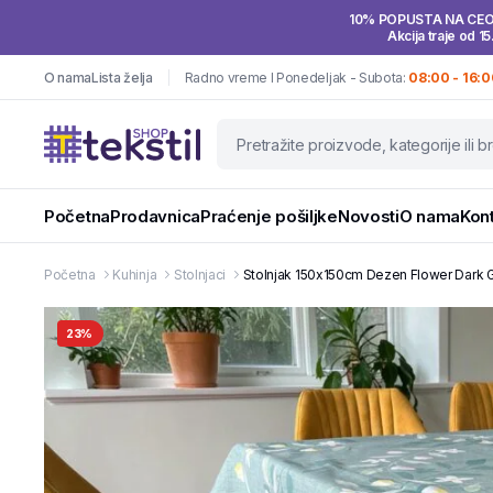
10% POPUSTA NA CE
Akcija traje od 15
O nama
Lista želja
Radno vreme I Ponedeljak - Subota:
08:00 - 16:0
Početna
Prodavnica
Praćenje pošiljke
Novosti
O nama
Kon
Početna
Kuhinja
Stolnjaci
Stolnjak 150x150cm Dezen Flower Dark G
23%