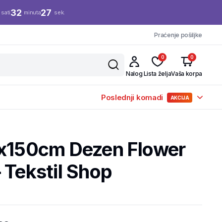
32
27
sati
minuta
sek.
Praćenje pošiljke
0
0
Nalog
Lista želja
Vaša korpa
Poslednji komadi
AKCIJA
0x150cm Dezen Flower
 Tekstil Shop