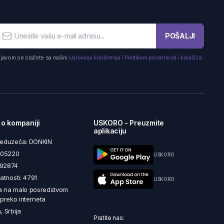
POŠALJI
ijavom se slažete sa našim
Uslovima korišćenja i Politikom privatnosti i kolačića.
 o kompaniji
USKORO - Preuzmite
aplikaciju
reduzeća: DONKIN
5605220
USKORO
492874
latnosti: 4791
USKORO
a na malo posredstvom
i preko interneta
, Srbija
Pratite nas: