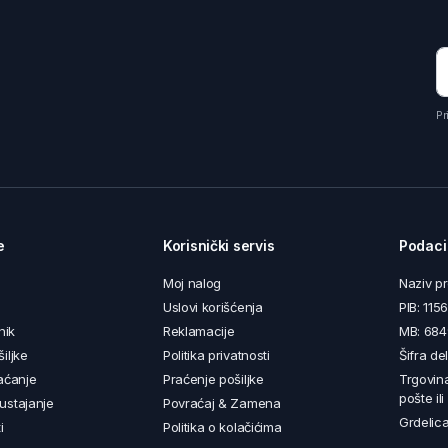
Pr
e
Korisnički servis
Podaci
Moj nalog
Naziv p
Uslovi korišćenja
PIB: 11
nik
Reklamacije
MB: 68
iljke
Politika privatnosti
Šifra de
aćanje
Praćenje pošiljke
Trgovin
pošte il
ustajanje
Povraćaj & Zamena
Grdelica
i
Politika o kolačićima