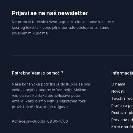
Prijavi se na naš newsletter
Ne propustite ekskluzivne popuste, akcije i nove kolekcije
kućnog tekstila – specijalne ponude dostupne su samo
prijavljenim kupcima.
Potrebna Vam je pomoć ?
Informacij
Naša korisnička podrška je dostupna za sva
O nama
vaša pitanja i dodatne informacije. Molimo
Novosti
vas da nas kontaktirate isključivo putem
Tekstilni reč
emaila, kako bismo vam u najkraćem roku
Praćenje poš
pružili tačan i kvalitetan odgovor.
Dostava i pl
Pravo na od
Ponedeljak-Subota: 08:00-16:00
Kako naručit