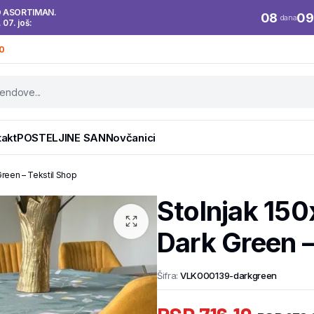
O ASORTIMAN.
08
09
dana
. 07. još:
0
takt
POSTELJINE SAN
Novčanici
reen – Tekstil Shop
Stolnjak 15
Dark Green –
Šifra:
VLK000139-darkgreen