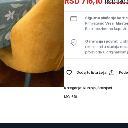
RSD
716,10
RSD
930,
Sigurno plaćanje karti
Prihvatamo
Visa
,
Maste
Brza i bezbedna kupovina
Garancija i povrat.
U skl
reklamirati u slučaju ne
proizvode u originalnom 
Dodaj to lista želja
Podel
Kategorije:
Kuhinja
,
Stolnjaci
MG-616