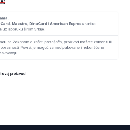
00
cama.
rCard
,
Maestro
,
DinaCard
i
American Express
kartice.
 uz isporuku širom Srbije.
adu sa Zakonom o zaštiti potrošača, proizvod možete zameniti ili
saobraznosti. Povrat je moguć za neotpakovane i nekorišćene
pakovanju.
i ovaj proizvod