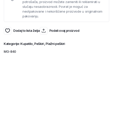
potrošača, proizvod možete zameniti ili reklamirati u
slučaju nesaobraznosti. Povrat je moguć za
neotpakovane i nekorišćene proizvode u originalnom
pakovanju.
Dodaj to lista želja
Podeli ovaj proizvod
Kategorije:
Kupatilo
,
Peškiri
,
Plažni peškiri
MG-840