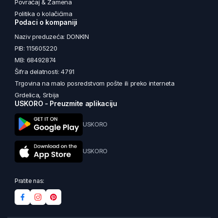
Povraćaj & Zamena
Politika o kolačićima
Podaci o kompaniji
Naziv preduzeća: DONKIN
PIB: 115605220
MB: 68492874
Šifra delatnosti: 4791
Trgovina na malo posredstvom pošte ili preko interneta
Grdelica, Srbija
USKORO - Preuzmite aplikaciju
USKORO
USKORO
Pratite nas: