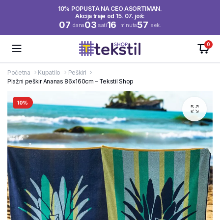
10% POPUSTA NA CEO ASORTIMAN.
Akcija traje od 15. 07. još:
07
03
16
57
dana
sati
minuta
sek.
0
Početna
Kupatilo
Peškiri
Plažni peškir Ananas 86x160cm – Tekstil Shop
10%