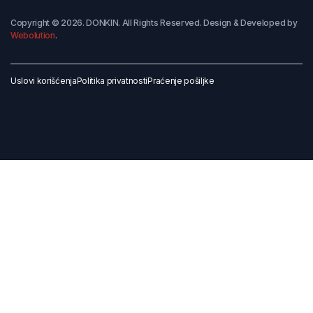
Copyright © 2026. DONKIN. All Rights Reserved. Design & Developed by
Webolution
.
Uslovi korišćenja
Politika privatnosti
Praćenje pošiljke
Dodaj u korpu
Kupi odmah