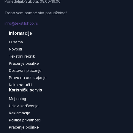
Ponedeljak-Subota: 08:00-16:00
Treba vam pomoć oko porudžbine?
info@tekstilshop.rs
Informacije
O nama
Novosti
Tekstilni rečnik
Praćenje pošiljke
Dostava i plaćanje
Pravo na odustajanje
Kako naručiti
Korisnički servis
Moj nalog
Uslovi korišćenja
Reklamacije
Politika privatnosti
Praćenje pošiljke