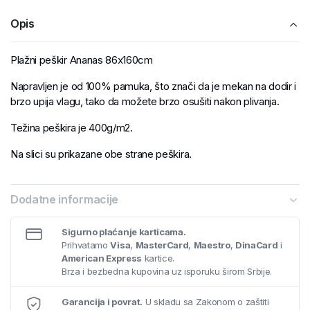
Opis
Plažni peškir Ananas 86x160cm
Napravljen je od 100% pamuka, što znači da je mekan na dodir i
brzo upija vlagu, tako da možete brzo osušiti nakon plivanja.
Težina peškira je 400g/m2.
Na slici su prikazane obe strane peškira.
Dodatne informacije
Sigurno plaćanje karticama.
Prihvatamo
Visa
,
MasterCard
,
Maestro
,
DinaCard
i
American Express
kartice.
Brza i bezbedna kupovina uz isporuku širom Srbije.
Garancija i povrat.
U skladu sa Zakonom o zaštiti