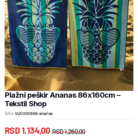
Plažni peškir Ananas 86x160cm –
Tekstil Shop
Šifra:
VLK000668-ananas
RSD
1.134,00
RSD
1.260,00