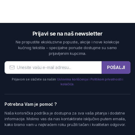
Prijavi se na naš newsletter
Ne propustite ekskluzivne popuste, akcije i nove kolekcije
kućnog tekstila – specijalne ponude dostupne su samo
prijavljenim kupcima.
POŠALJI
Prijavom se slažete sa našim
Uslovima korišćenja i Politikom privatnosti i
kolačića.
Potrebna Vam je pomoć ?
Naša korisnička podrška je dostupna za sva vaša pitanja i dodatne
informacije. Molimo vas da nas kontaktirate isključivo putem emaila,
kako bismo vam u najkraćem roku pružili tačan i kvalitetan odgovor.