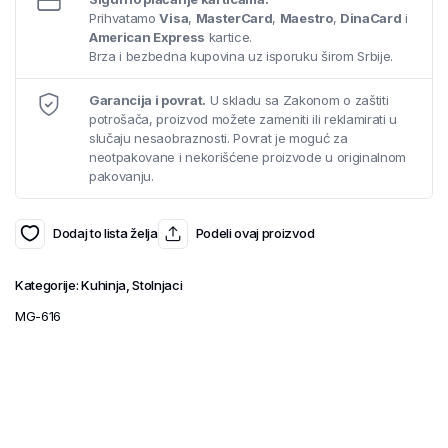
Prihvatamo
Visa
,
MasterCard
,
Maestro
,
DinaCard
i
American Express
kartice.
Brza i bezbedna kupovina uz isporuku širom Srbije.
Garancija i povrat.
U skladu sa Zakonom o zaštiti
potrošača, proizvod možete zameniti ili reklamirati u
slučaju nesaobraznosti. Povrat je moguć za
neotpakovane i nekorišćene proizvode u originalnom
pakovanju.
Dodaj to lista želja
Podeli ovaj proizvod
Kategorije:
Kuhinja
,
Stolnjaci
MG-616