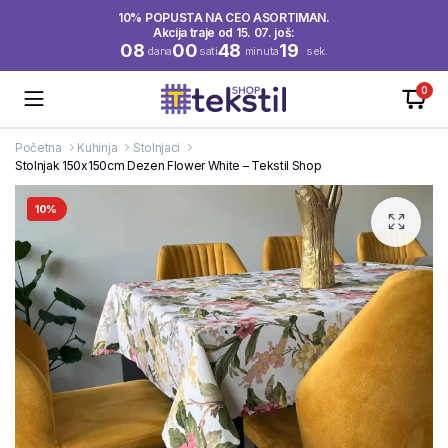
10% POPUSTA NA CEO ASORTIMAN.
Akcija traje od 15. 07. još:
08
00
48
19
dana
sati
minuta
sek.
0
Početna
Kuhinja
Stolnjaci
Stolnjak 150x150cm Dezen Flower White – Tekstil Shop
10%