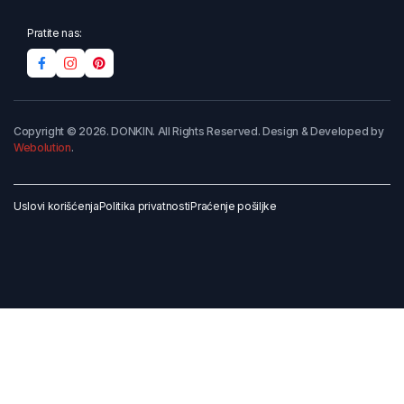
Pratite nas:
Copyright © 2026. DONKIN. All Rights Reserved. Design & Developed by
Webolution
.
Uslovi korišćenja
Politika privatnosti
Praćenje pošiljke
Dodaj u korpu
Kupi odmah