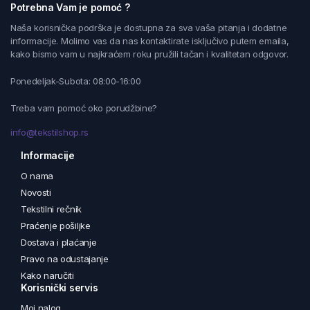
Potrebna Vam je pomoć ?
Naša korisnička podrška je dostupna za sva vaša pitanja i dodatne
informacije. Molimo vas da nas kontaktirate isključivo putem emaila,
kako bismo vam u najkraćem roku pružili tačan i kvalitetan odgovor.
Ponedeljak-Subota: 08:00-16:00
Treba vam pomoć oko porudžbine?
info@tekstilshop.rs
Informacije
O nama
Novosti
Tekstilni rečnik
Praćenje pošiljke
Dostava i plaćanje
Pravo na odustajanje
Kako naručiti
Korisnički servis
Moj nalog