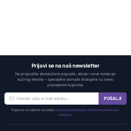
Prijavi se na naš newsletter
Ne propustite ekskluzivne popuste, akcije i nove kolekcije
kućnog tekstila – specijalne ponude dostupne su samo
prijavljenim kupcima.
POŠALJI
Prijavom se slažete sa našim
Uslovima korišćenja i Politikom privatnosti i
kolačića.