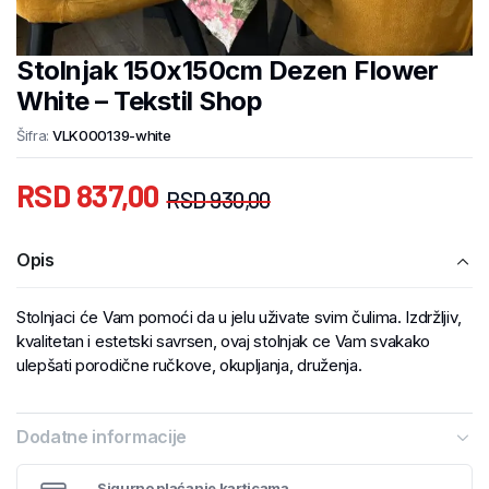
Stolnjak 150x150cm Dezen Flower
White – Tekstil Shop
Šifra:
VLK000139-white
RSD
837,00
RSD
930,00
Opis
Stolnjaci će Vam pomoći da u jelu uživate svim čulima. Izdržljiv,
kvalitetan i estetski savrsen, ovaj stolnjak ce Vam svakako
ulepšati porodične ručkove, okupljanja, druženja.
Dodatne informacije
Sigurno plaćanje karticama.