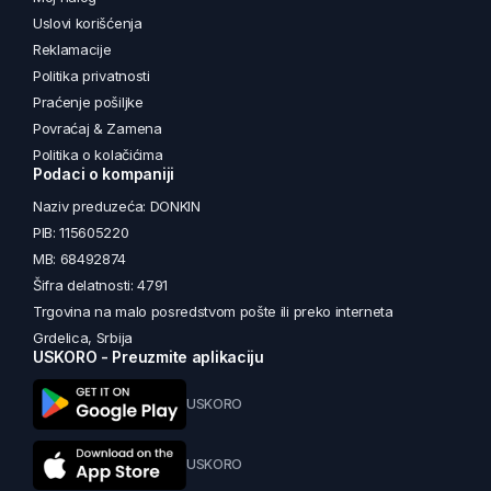
Uslovi korišćenja
Reklamacije
Politika privatnosti
Praćenje pošiljke
Povraćaj & Zamena
Politika o kolačićima
Podaci o kompaniji
Naziv preduzeća: DONKIN
PIB: 115605220
MB: 68492874
Šifra delatnosti: 4791
Trgovina na malo posredstvom pošte ili preko interneta
Grdelica, Srbija
USKORO - Preuzmite aplikaciju
USKORO
USKORO