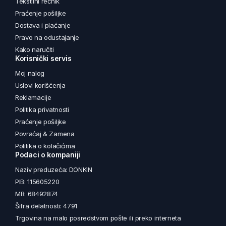
Tekstilni rečnik
Praćenje pošiljke
Dostava i plaćanje
Pravo na odustajanje
Kako naručiti
Korisnički servis
Moj nalog
Uslovi korišćenja
Reklamacije
Politika privatnosti
Praćenje pošiljke
Povraćaj & Zamena
Politika o kolačićima
Podaci o kompaniji
Naziv preduzeća: DONKIN
PIB: 115605220
MB: 68492874
Šifra delatnosti: 4791
Trgovina na malo posredstvom pošte ili preko interneta