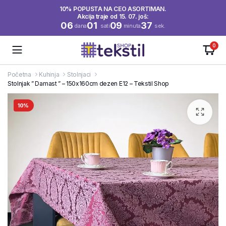
10% POPUSTA NA CEO ASORTIMAN.
Akcija traje od 15. 07. još:
06
01
09
37
dana
sati
minuta
sek.
0
Početna
Kuhinja
Stolnjaci
Stolnjak ” Damast ” – 150x160cm dezen E12 – Tekstil Shop
10%