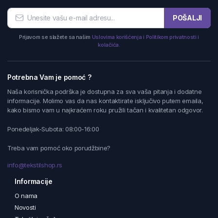
POŠALJI
Prijavom se slažete sa našim
Uslovima korišćenja i Politikom privatnosti i
kolačića.
Potrebna Vam je pomoć ?
Naša korisnička podrška je dostupna za sva vaša pitanja i dodatne
informacije. Molimo vas da nas kontaktirate isključivo putem emaila,
kako bismo vam u najkraćem roku pružili tačan i kvalitetan odgovor.
Ponedeljak-Subota: 08:00-16:00
Treba vam pomoć oko porudžbine?
info@tekstilshop.rs
Informacije
O nama
Novosti