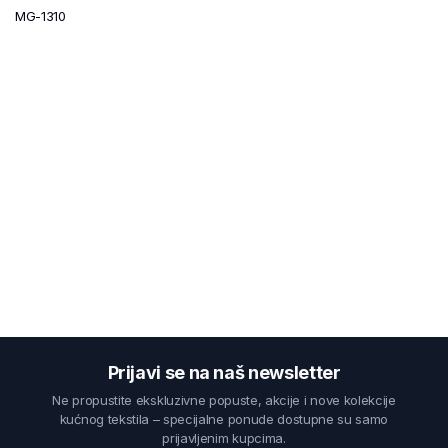
MG-1310
Prijavi se na naš newsletter
Ne propustite ekskluzivne popuste, akcije i nove kolekcije
kućnog tekstila – specijalne ponude dostupne su samo
prijavljenim kupcima.