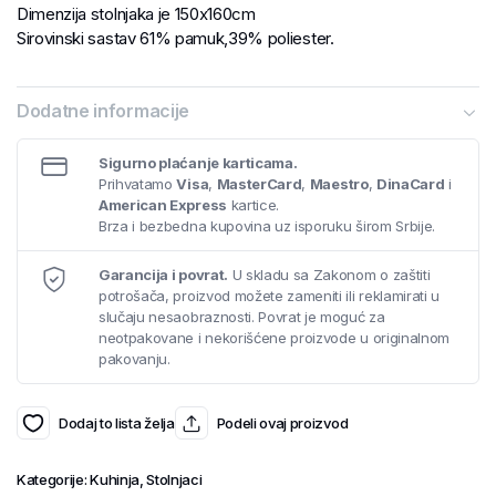
Dimenzija stolnjaka je 150x160cm
Sirovinski sastav 61% pamuk,39% poliester.
Dodatne informacije
Sigurno plaćanje karticama.
Prihvatamo
Visa
,
MasterCard
,
Maestro
,
DinaCard
i
American Express
kartice.
Brza i bezbedna kupovina uz isporuku širom Srbije.
Garancija i povrat.
U skladu sa Zakonom o zaštiti
potrošača, proizvod možete zameniti ili reklamirati u
slučaju nesaobraznosti. Povrat je moguć za
neotpakovane i nekorišćene proizvode u originalnom
pakovanju.
Dodaj to lista želja
Podeli ovaj proizvod
Kategorije:
Kuhinja
,
Stolnjaci