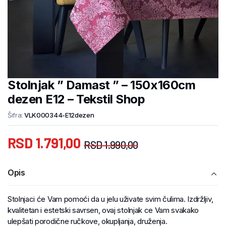
Stolnjak ” Damast ” – 150x160cm
dezen E12 – Tekstil Shop
Šifra:
VLK000344-E12dezen
RSD
1.791,00
RSD
1.990,00
Opis
Stolnjaci će Vam pomoći da u jelu uživate svim čulima. Izdržljiv,
kvalitetan i estetski savrsen, ovaj stolnjak ce Vam svakako
ulepšati porodične ručkove, okupljanja, druženja.