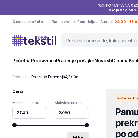
10% POPUSTA NA CE
Akcija traje od 15
O nama
Lista želja
Radno vreme I Ponedeljak - Subota:
08:00 - 16:0
Početna
Prodavnica
Praćenje pošiljke
Novosti
O nama
Kon
Početna
Proizvod Dimenzija
4,2x10m
Cena
Kućni teksti
Minimalna cena
Maksimalna cena
Pamuč
-
prekri
po od
Filter