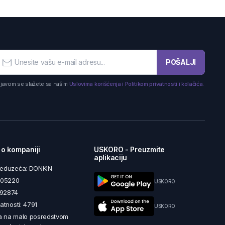
POŠALJI
ijavom se slažete sa našim
Uslovima korišćenja i Politikom privatnosti i kolačića.
 o kompaniji
USKORO - Preuzmite
aplikaciju
reduzeća: DONKIN
5605220
USKORO
492874
latnosti: 4791
USKORO
a na malo posredstvom