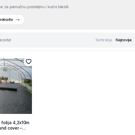
e za pamučnu posteljinu i kućni tekstil.
 ponudu
ezultat
Sortiranje:
 folija 4,2x10m
nd cover –