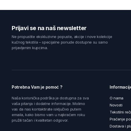
Prijavi se na naš newsletter
Ne propustite ekskluzivne popuste, akcije i nove kolekcije
kućnog tekstila – specijalne ponude dostupne su samo
prijavljenim kupcima.
Potrebna Vam je pomoć ?
Informacij
Naša korisnička podrška je dostupna za sva
O nama
vaša pitanja i dodatne informacije. Molimo
Novosti
vas da nas kontaktirate isključivo putem
Tekstilni reč
emaila, kako bismo vam u najkraćem roku
Praćenje poš
pružili tačan i kvalitetan odgovor.
Dostava i pl