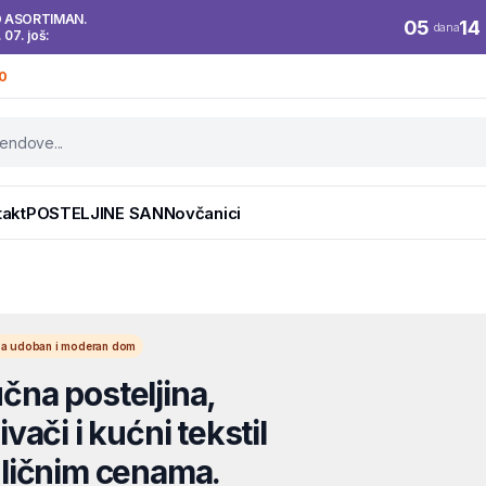
O ASORTIMAN.
05
14
dana
. 07. još:
0
takt
POSTELJINE SAN
Novčanici
l za udoban i moderan dom
na posteljina,
vači i kućni tekstil
ličnim cenama.