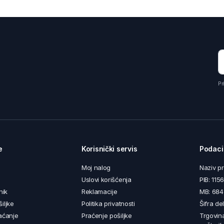
Pr
e
Korisnički servis
Podaci
Moj nalog
Naziv p
Uslovi korišćenja
PIB: 11
nik
Reklamacije
MB: 68
iljke
Politika privatnosti
Šifra de
aćanje
Praćenje pošiljke
Trgovin