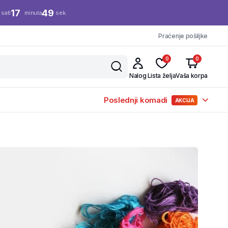
17
49
sati
minuta
sek.
Praćenje pošiljke
0
0
Nalog
Lista želja
Vaša korpa
Poslednji komadi
AKCIJA