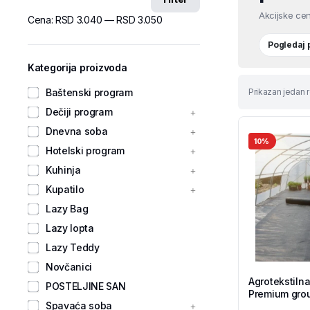
Akcijske cen
Cena:
RSD 3.040
—
RSD 3.050
Pogledaj
Kategorija proizvoda
Baštenski program
Prikazan jedan r
Dečiji program
Dnevna soba
10%
Hotelski program
Kuhinja
Kupatilo
Lazy Bag
Lazy lopta
Lazy Teddy
Novčanici
Agrotekstilna
POSTELJINE SAN
Premium grou
Spavaća soba
Tekstil Shop