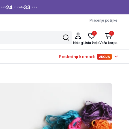
24
33
sati
minuta
sek.
Praćenje pošiljke
0
0
Nalog
Lista želja
Vaša korpa
Poslednji komadi
AKCIJA