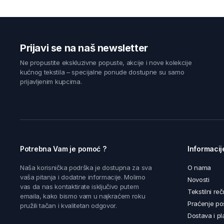
Prijavi se na naš newsletter
Ne propustite ekskluzivne popuste, akcije i nove kolekcije
kućnog tekstila – specijalne ponude dostupne su samo
prijavljenim kupcima.
Potrebna Vam je pomoć ?
Informacij
Naša korisnička podrška je dostupna za sva
O nama
vaša pitanja i dodatne informacije. Molimo
Novosti
vas da nas kontaktirate isključivo putem
Tekstilni reč
emaila, kako bismo vam u najkraćem roku
Praćenje poš
pružili tačan i kvalitetan odgovor.
Dostava i pl