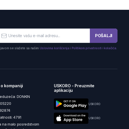
POŠALJI
ijavom se slažete sa našim
Uslovima korišćenja i Politikom privatnosti i kolačića.
 o kompaniji
USKORO - Preuzmite
aplikaciju
reduzeća: DONKIN
5605220
USKORO
492874
latnosti: 4791
USKORO
a na malo posredstvom