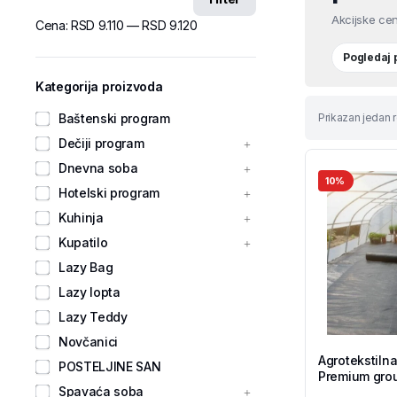
Akcijske cen
Cena:
RSD 9.110
—
RSD 9.120
Pogledaj
Kategorija proizvoda
Baštenski program
Prikazan jedan r
Dečiji program
Dnevna soba
10%
Hotelski program
Kuhinja
Kupatilo
Lazy Bag
Lazy lopta
Lazy Teddy
Novčanici
Agrotekstilna
POSTELJINE SAN
Premium grou
Spavaća soba
Tekstil Shop