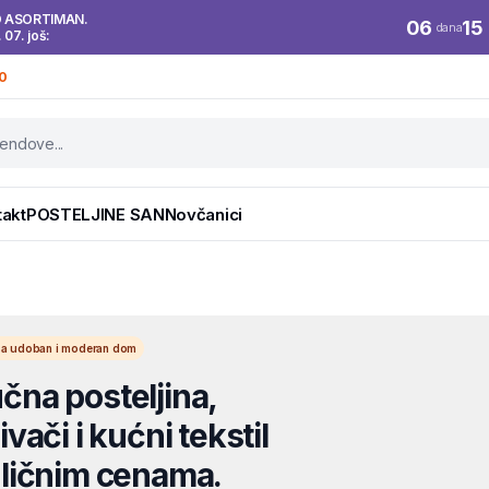
O ASORTIMAN.
06
15
dana
. 07. još:
0
takt
POSTELJINE SAN
Novčanici
l za udoban i moderan dom
na posteljina,
vači i kućni tekstil
ličnim cenama.