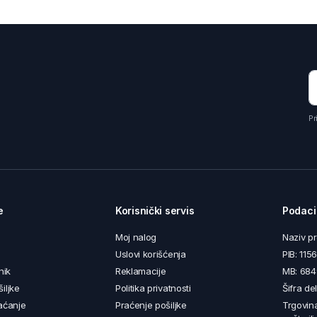
Pr
e
Korisnički servis
Podaci
Moj nalog
Naziv p
Uslovi korišćenja
PIB: 11
nik
Reklamacije
MB: 68
iljke
Politika privatnosti
Šifra de
aćanje
Praćenje pošiljke
Trgovin