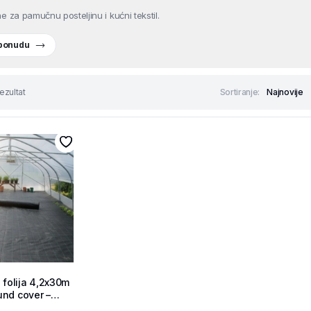
e za pamučnu posteljinu i kućni tekstil.
 ponudu
ezultat
Sortiranje:
 folija 4,2x30m
nd cover –