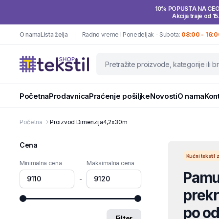
10% POPUSTA NA CE
Akcija traje od 15
O nama
Lista želja
Radno vreme I Ponedeljak - Subota:
08:00 - 16:0
Početna
Prodavnica
Praćenje pošiljke
Novosti
O nama
Kon
Početna
Proizvod Dimenzija
4,2x30m
Cena
Kućni teksti
Minimalna cena
Maksimalna cena
Pamuč
-
prekri
po od
Filter