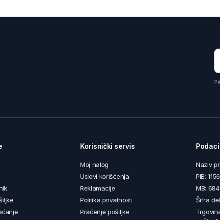
Pr
e
Korisnički servis
Podaci
Moj nalog
Naziv p
Uslovi korišćenja
PIB: 11
nik
Reklamacije
MB: 68
iljke
Politika privatnosti
Šifra de
aćanje
Praćenje pošiljke
Trgovin