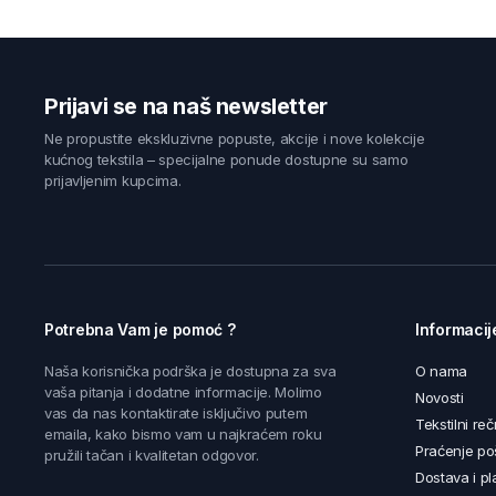
Prijavi se na naš newsletter
Ne propustite ekskluzivne popuste, akcije i nove kolekcije
kućnog tekstila – specijalne ponude dostupne su samo
prijavljenim kupcima.
Potrebna Vam je pomoć ?
Informacij
Naša korisnička podrška je dostupna za sva
O nama
vaša pitanja i dodatne informacije. Molimo
Novosti
vas da nas kontaktirate isključivo putem
Tekstilni reč
emaila, kako bismo vam u najkraćem roku
Praćenje poš
pružili tačan i kvalitetan odgovor.
Dostava i pl