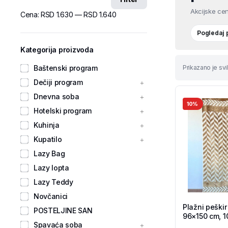
Akcijske cen
Cena:
RSD 1.630
—
RSD 1.640
Pogledaj
Kategorija proizvoda
Baštenski program
Prikazano je svi
Dečiji program
Dnevna soba
10%
Hotelski program
Kuhinja
Kupatilo
Lazy Bag
Lazy lopta
Lazy Teddy
Novčanici
Plažni peškir
POSTELJINE SAN
96×150 cm, 
Spavaća soba
Tekstil Shop