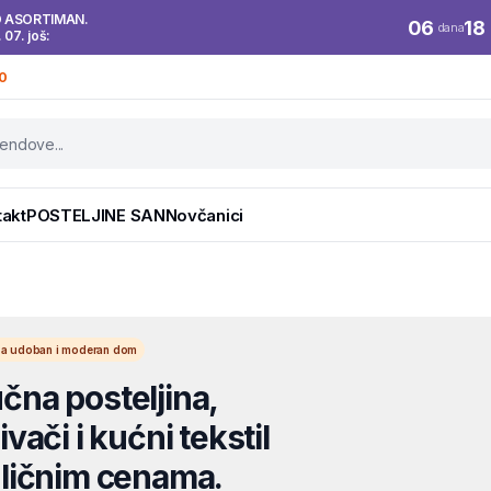
O ASORTIMAN.
06
18
dana
. 07. još:
0
takt
POSTELJINE SAN
Novčanici
l za udoban i moderan dom
na posteljina,
vači i kućni tekstil
ličnim cenama.