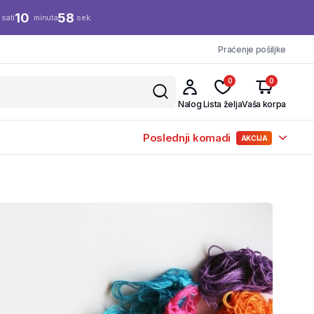
10
57
sati
minuta
sek.
Praćenje pošiljke
0
0
Nalog
Lista želja
Vaša korpa
Poslednji komadi
AKCIJA