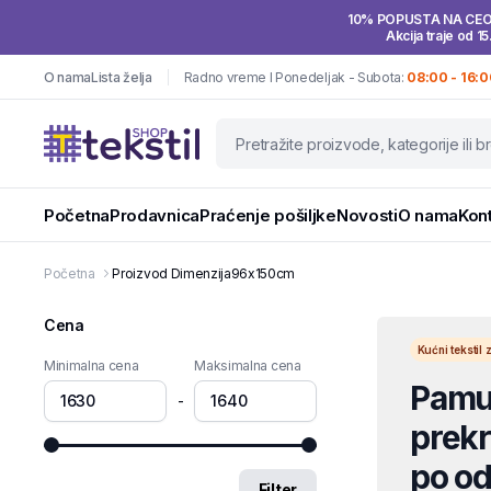
10% POPUSTA NA CE
Akcija traje od 15
O nama
Lista želja
Radno vreme I Ponedeljak - Subota:
08:00 - 16:0
Početna
Prodavnica
Praćenje pošiljke
Novosti
O nama
Kon
Početna
Proizvod Dimenzija
96x150cm
Cena
Kućni teksti
Minimalna cena
Maksimalna cena
Pamuč
-
prekri
po od
Filter