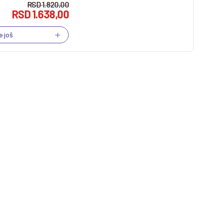
RSD
1.820,00
RSD
1.638,00
e još