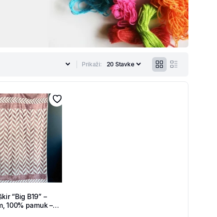
Prikaži:
kir “Big B19” –
m, 100% pamuk –
hop