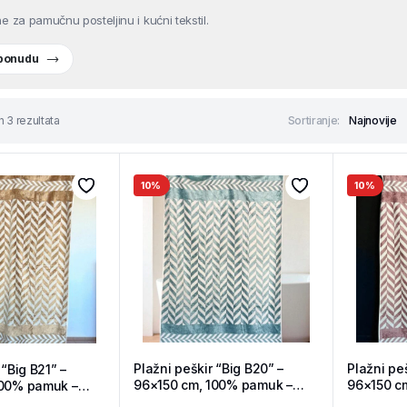
e za pamučnu posteljinu i kućni tekstil.
 ponudu
h 3 rezultata
Sortiranje:
10%
10%
Plažni peškir “Big B20” –
Plažni peš
 “Big B21” –
96×150 cm, 100% pamuk –
96×150 c
100% pamuk –
Tekstil Shop
Tekstil S