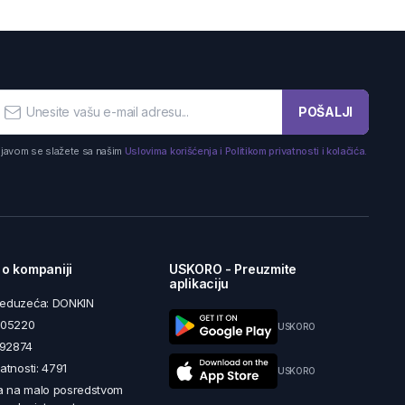
POŠALJI
ijavom se slažete sa našim
Uslovima korišćenja i Politikom privatnosti i kolačića.
 o kompaniji
USKORO - Preuzmite
aplikaciju
reduzeća: DONKIN
5605220
USKORO
492874
latnosti: 4791
USKORO
a na malo posredstvom