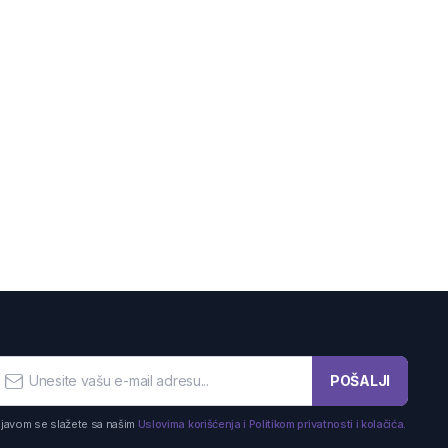
POŠALJI
ijavom se slažete sa našim
Uslovima korišćenja i Politikom privatnosti i kolačića.