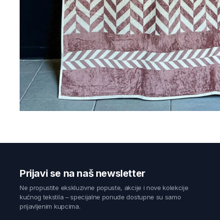
Prijavi se na naš newsletter
Ne propustite ekskluzivne popuste, akcije i nove kolekcije
kućnog tekstila – specijalne ponude dostupne su samo
prijavljenim kupcima.