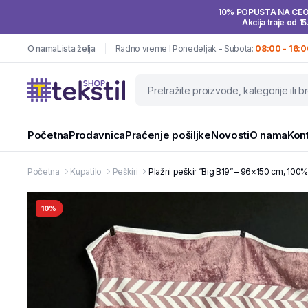
10% POPUSTA NA CE
Akcija traje od 15
O nama
Lista želja
Radno vreme I Ponedeljak - Subota:
08:00 - 16:0
Početna
Prodavnica
Praćenje pošiljke
Novosti
O nama
Kon
Početna
Kupatilo
Peškiri
Plažni peškir “Big B19” – 96×150 cm, 100
10%