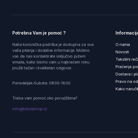
Potrebna Vam je pomoć ?
Informacij
Naša korisnička podrška je dostupna za sva
O nama
vaša pitanja i dodatne informacije. Molimo
Novosti
vas da nas kontaktirate isključivo putem
Tekstilni reč
emaila, kako bismo vam u najkraćem roku
Praćenje poš
pružili tačan i kvalitetan odgovor.
Dostava i pl
Pravo na od
Ponedeljak-Subota: 08:00-16:00
Kako naručit
Treba vam pomoć oko porudžbine?
info@tekstilshop.rs