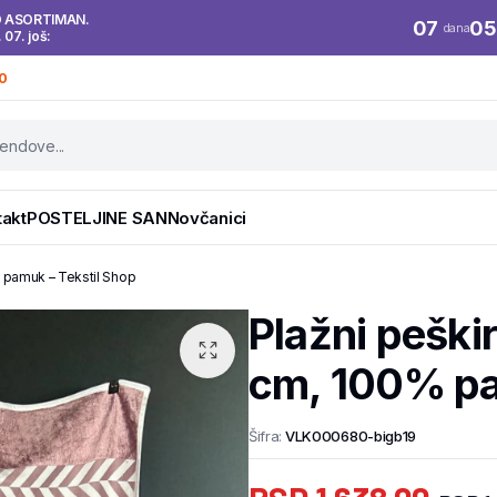
O ASORTIMAN.
07
05
dana
. 07. još:
0
takt
POSTELJINE SAN
Novčanici
% pamuk – Tekstil Shop
Plažni peški
cm, 100% pa
Šifra:
VLK000680-bigb19