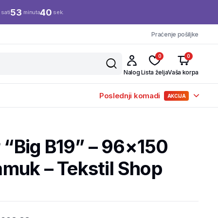
53
40
sati
minuta
sek.
Praćenje pošiljke
0
0
Nalog
Lista želja
Vaša korpa
Poslednji komadi
AKCIJA
r “Big B19” – 96×150
muk – Tekstil Shop