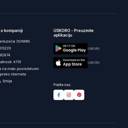
 o kompaniji
USKORO - Preuzmite
aplikaciju
reduzeća: DONKIN
5605220
USKORO
492874
latnosti: 4791
USKORO
a na malo posredstvom
i preko interneta
, Srbija
Pratite nas: