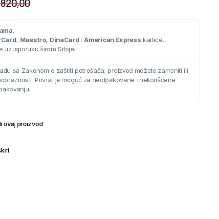
.820,00
cama.
rCard
,
Maestro
,
DinaCard
i
American Express
kartice.
 uz isporuku širom Srbije.
adu sa Zakonom o zaštiti potrošača, proizvod možete zameniti ili
saobraznosti. Povrat je moguć za neotpakovane i nekorišćene
pakovanju.
i ovaj proizvod
kiri