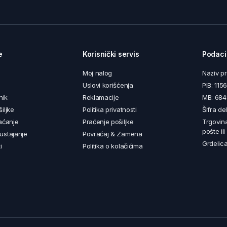
e
Korisnički servis
Podaci
Moj nalog
Naziv p
Uslovi korišćenja
PIB: 11
nik
Reklamacije
MB: 68
iljke
Politika privatnosti
Šifra de
aćanje
Praćenje pošiljke
Trgovin
pošte il
ustajanje
Povraćaj & Zamena
Grdelica
i
Politika o kolačićima