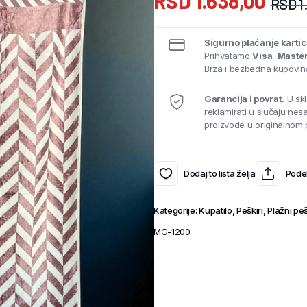
RSD
1.638,00
RSD
1
Sigurno plaćanje karti
Prihvatamo
Visa
,
Maste
Brza i bezbedna kupovina
Garancija i povrat.
U skl
reklamirati u slučaju ne
proizvode u originalnom 
Dodaj to lista želja
Podel
Kategorije:
Kupatilo
,
Peškiri
,
Plažni peš
MG-1200