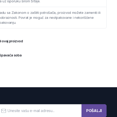
 uz isporuku širom Srbije.
adu sa Zakonom o zaštiti potrošača, proizvod možete zameniti ili
saobraznosti. Povrat je moguć za neotpakovane i nekorišćene
pakovanju.
i ovaj proizvod
Spavaća soba
POŠALJI