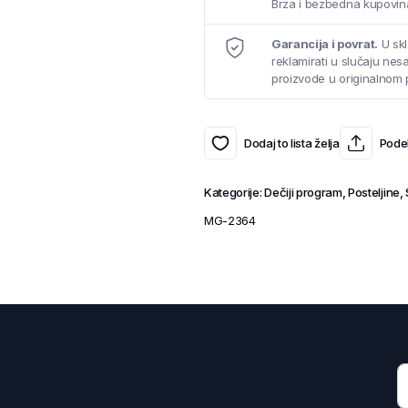
Brza i bezbedna kupovina
Garancija i povrat.
U skl
reklamirati u slučaju ne
proizvode u originalnom 
Dodaj to lista želja
Podel
Kategorije:
Dečiji program
,
Posteljine
,
MG-2364