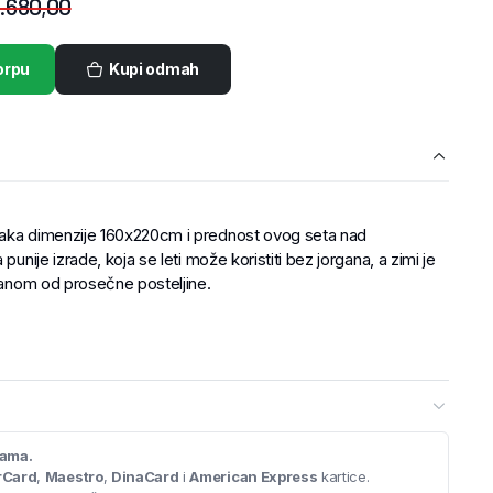
.680,00
orpu
Kupi odmah
laka dimenzije 160x220cm i prednost ovog seta nad
punije izrade, koja se leti može koristiti bez jorgana, a zimi je
rganom od prosečne posteljine.
cama.
rCard
,
Maestro
,
DinaCard
i
American Express
kartice.