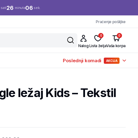
26
06
sati
minuta
sek.
Praćenje pošiljke
0
0
Nalog
Lista želja
Vaša korpa
Poslednji komadi
AKCIJA
le ležaj Kids – Tekstil