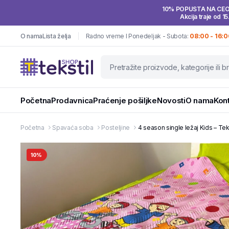
10% POPUSTA NA CE
Akcija traje od 15
O nama
Lista želja
Radno vreme I Ponedeljak - Subota:
08:00 - 16:0
Početna
Prodavnica
Praćenje pošiljke
Novosti
O nama
Kon
Početna
Spavaća soba
Posteljine
4 season single ležaj Kids – Tek
10%