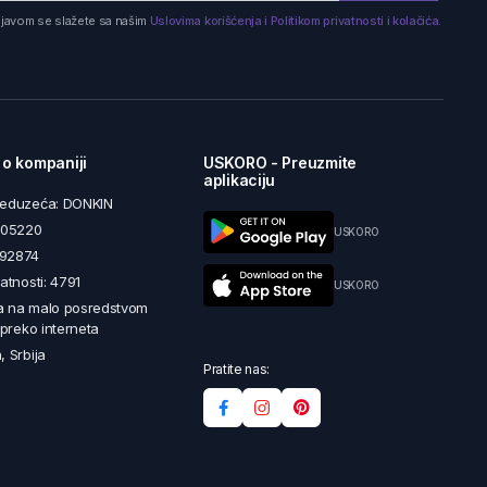
ijavom se slažete sa našim
Uslovima korišćenja i Politikom privatnosti i kolačića.
 o kompaniji
USKORO - Preuzmite
aplikaciju
reduzeća: DONKIN
5605220
USKORO
492874
latnosti: 4791
USKORO
a na malo posredstvom
i preko interneta
, Srbija
Pratite nas: