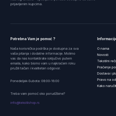
prijavljenim kupcima.
Potrebna Vam je pomoć ?
Informacij
Naša korisnička podrška je dostupna za sva
O nama
vaša pitanja i dodatne informacije. Molimo
Novosti
vas da nas kontaktirate isključivo putem
Tekstilni reč
emaila, kako bismo vam u najkraćem roku
Praćenje poš
pružili tačan i kvalitetan odgovor.
Dostava i pl
Pravo na od
Ponedeljak-Subota: 08:00-16:00
Kako naručit
Treba vam pomoć oko porudžbine?
info@tekstilshop.rs