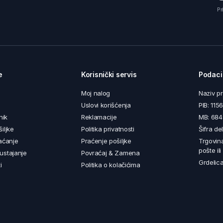
Pr
e
Korisnički servis
Podaci
Moj nalog
Naziv p
Uslovi korišćenja
PIB: 11
nik
Reklamacije
MB: 68
iljke
Politika privatnosti
Šifra de
aćanje
Praćenje pošiljke
Trgovin
pošte il
ustajanje
Povraćaj & Zamena
Grdelica
i
Politika o kolačićima