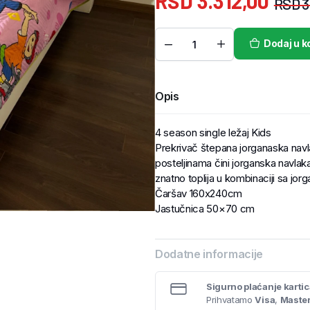
RSD
3.312,00
RSD
3
Dodaj u k
Opis
4 season single ležaj Kids
Prekrivač štepana jorganaska nav
posteljinama čini jorganska navlaka 
znatno toplija u kombinaciji sa jo
Čaršav 160x240cm
Jastučnica 50×70 cm
Dodatne informacije
Sigurno plaćanje karti
Prihvatamo
Visa
,
Maste