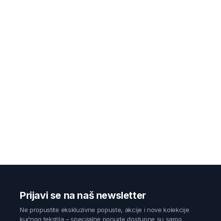
Prijavi se na naš newsletter
Ne propustite ekskluzivne popuste, akcije i nove kolekcije
kućnog tekstila – specijalne ponude dostupne su samo