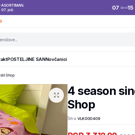
O ASORTIMAN.
07
15
dana
. 07. još:
0
takt
POSTELJINE SAN
Novčanici
stil Shop
4 season sing
Shop
Šifra:
VLK000409