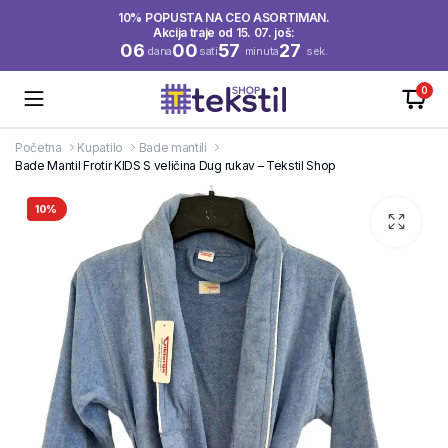
10% POPUSTA NA CEO ASORTIMAN.
Akcija traje od 15. 07. još:
06
00
57
26
dana
sati
minuta
sek.
0
Početna
Kupatilo
Bade mantili
Bade Mantil Frotir KIDS S veličina Dug rukav – Tekstil Shop
10%