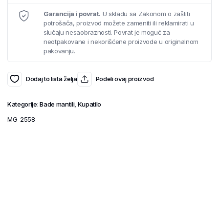
Garancija i povrat.
U skladu sa Zakonom o zaštiti
potrošača, proizvod možete zameniti ili reklamirati u
slučaju nesaobraznosti. Povrat je moguć za
neotpakovane i nekorišćene proizvode u originalnom
pakovanju.
Dodaj to lista želja
Podeli ovaj proizvod
Kategorije:
Bade mantili
,
Kupatilo
MG-2558