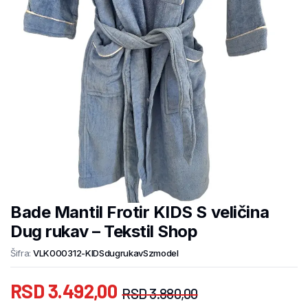
Bade Mantil Frotir KIDS S veličina
Dug rukav – Tekstil Shop
Šifra:
VLK000312-KIDSdugrukavSzmodel
RSD
3.492,00
RSD
3.880,00