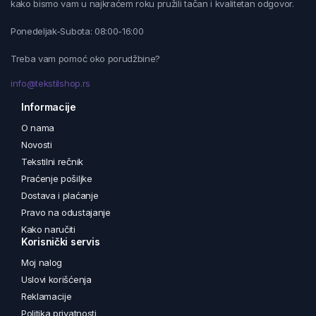
kako bismo vam u najkraćem roku pružili tačan i kvalitetan odgovor.
Ponedeljak-Subota: 08:00-16:00
Treba vam pomoć oko porudžbine?
info@tekstilshop.rs
Informacije
O nama
Novosti
Tekstilni rečnik
Praćenje pošiljke
Dostava i plaćanje
Pravo na odustajanje
Kako naručiti
Korisnički servis
Moj nalog
Uslovi korišćenja
Reklamacije
Politika privatnosti