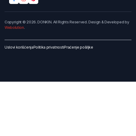
Copyright © 2026. DONKIN. All Rights Reserved. Design & Developed by
Webolution
.
Uslovi korišćenja
Politika privatnosti
Praćenje pošiljke
Dodaj u korpu
Kupi odmah