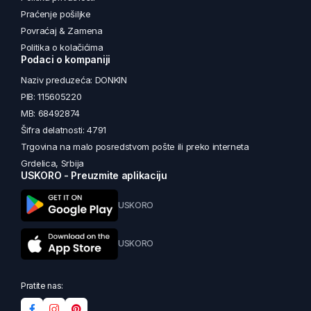
Praćenje pošiljke
Povraćaj & Zamena
Politika o kolačićima
Podaci o kompaniji
Naziv preduzeća: DONKIN
PIB: 115605220
MB: 68492874
Šifra delatnosti: 4791
Trgovina na malo posredstvom pošte ili preko interneta
Grdelica, Srbija
USKORO - Preuzmite aplikaciju
USKORO
USKORO
Pratite nas: