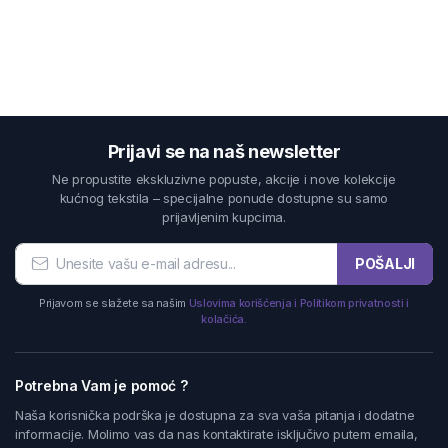
Prijavi se na naš newsletter
Ne propustite ekskluzivne popuste, akcije i nove kolekcije
kućnog tekstila – specijalne ponude dostupne su samo
prijavljenim kupcima.
POŠALJI
Prijavom se slažete sa našim
Uslovima korišćenja i Politikom privatnosti i
kolačića.
Potrebna Vam je pomoć ?
Naša korisnička podrška je dostupna za sva vaša pitanja i dodatne
informacije. Molimo vas da nas kontaktirate isključivo putem emaila,