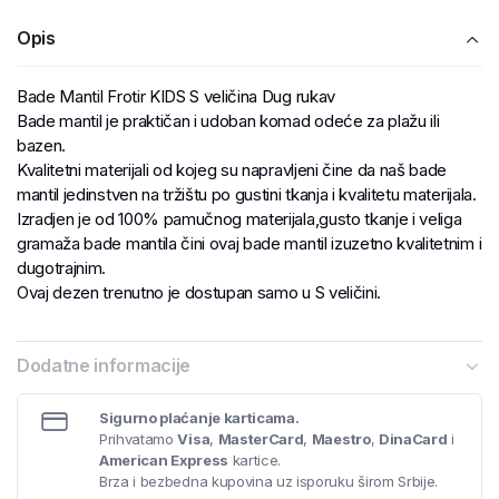
Opis
Bade Mantil Frotir KIDS S veličina Dug rukav
Bade mantil je praktičan i udoban komad odeće za plažu ili
bazen.
Kvalitetni materijali od kojeg su napravljeni čine da naš bade
mantil jedinstven na tržištu po gustini tkanja i kvalitetu materijala.
Izradjen je od 100% pamučnog materijala,gusto tkanje i veliga
gramaža bade mantila čini ovaj bade mantil izuzetno kvalitetnim i
dugotrajnim.
Ovaj dezen trenutno je dostupan samo u S veličini.
Dodatne informacije
Sigurno plaćanje karticama.
Prihvatamo
Visa
,
MasterCard
,
Maestro
,
DinaCard
i
American Express
kartice.
Brza i bezbedna kupovina uz isporuku širom Srbije.