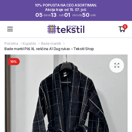
10% POPUSTA NA CEO ASORTIMAN.
Akcija traje od 15. 07. još:
05
13
01
50
dana
sati
minuta
sek.
0
Početna
Kupatilo
Bade mantili
Bade mantil Pliš XL veličina A1 Dug rukav – Tekstil Shop
10%