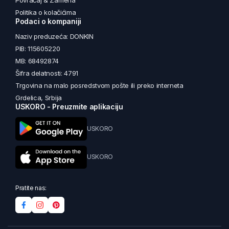
Povraćaj & Zamena
Politika o kolačićima
Podaci o kompaniji
Naziv preduzeća: DONKIN
PIB: 115605220
MB: 68492874
Šifra delatnosti: 4791
Trgovina na malo posredstvom pošte ili preko interneta
Grdelica, Srbija
USKORO - Preuzmite aplikaciju
USKORO
USKORO
Pratite nas: