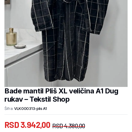
Bade mantil Pliš XL veličina A1 Dug
rukav – Tekstil Shop
Šifra:
VLK000313-plis A1
RSD
3.942,00
RSD
4.380,00