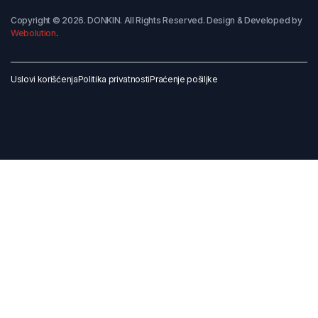
Copyright © 2026. DONKIN. All Rights Reserved. Design & Developed by
Webolution
.
Uslovi korišćenja
Politika privatnosti
Praćenje pošiljke
Dodaj u korpu
Kupi odmah