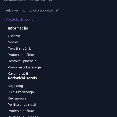
Ponedeljak-Subota: 08:00-16:00
Treba vam pomoć oko porudžbine?
info@tekstilshop.rs
Informacije
O nama
Novosti
Tekstilni rečnik
Praćenje pošiljke
Dostava i plaćanje
Pravo na odustajanje
Kako naručiti
Korisnički servis
Moj nalog
Uslovi korišćenja
Reklamacije
Politika privatnosti
Praćenje pošiljke