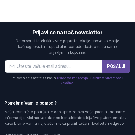
Prijavi se na naš newsletter
Ne propustite ekskluzivne popuste, akcije i nove kolekcije
kućnog tekstila – specijalne ponude dostupne su samo
prijavljenim kupcima.
POŠALJI
Prijavom se slažete sa našim
Uslovima korišćenja i Politikom privatnosti i
kolačića.
Potrebna Vam je pomoć ?
Naša korisnička podrška je dostupna za sva vaša pitanja i dodatne
informacije. Molimo vas da nas kontaktirate isključivo putem emaila,
kako bismo vam u najkraćem roku pružili tačan i kvalitetan odgovor.