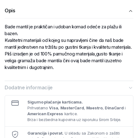
Opis
Bade mantil je praktičan i udoban komad odeće za plažu ili
bazen.
Kvalitetni materijali od kojeg su napravljeni čine da naš bade
mantil jedinstven na tržištu po gustini tkanja i kvalitetu materijala.
Pliš izradjen je od 100% pamučnog materijala,gusto tkanje i
veliga gramaža bade mantila čini ovaj bade mantil izuzetno
kvalitetnim i dugotrajnim.
Dodatne informacije
Sigurno plaćanje karticama.
Prihvatamo
Visa
,
MasterCard
,
Maestro
,
DinaCard
i
American Express
kartice.
Brza i bezbedna kupovina uz isporuku širom Srbije.
Garancija i povrat.
U skladu sa Zakonom o zaštiti