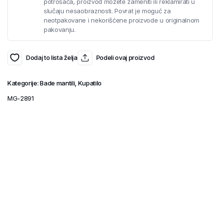
potrošača, proizvod možete zameniti ili reklamirati u
slučaju nesaobraznosti. Povrat je moguć za
neotpakovane i nekorišćene proizvode u originalnom
pakovanju.
Dodaj to lista želja
Podeli ovaj proizvod
Kategorije:
Bade mantili
,
Kupatilo
MG-2891