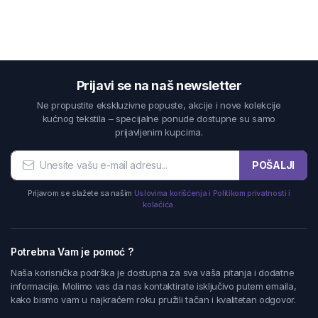
Prijavi se na naš newsletter
Ne propustite ekskluzivne popuste, akcije i nove kolekcije
kućnog tekstila – specijalne ponude dostupne su samo
prijavljenim kupcima.
POŠALJI
Prijavom se slažete sa našim
Uslovima korišćenja i Politikom privatnosti i
kolačića.
Potrebna Vam je pomoć ?
Naša korisnička podrška je dostupna za sva vaša pitanja i dodatne
informacije. Molimo vas da nas kontaktirate isključivo putem emaila,
kako bismo vam u najkraćem roku pružili tačan i kvalitetan odgovor.