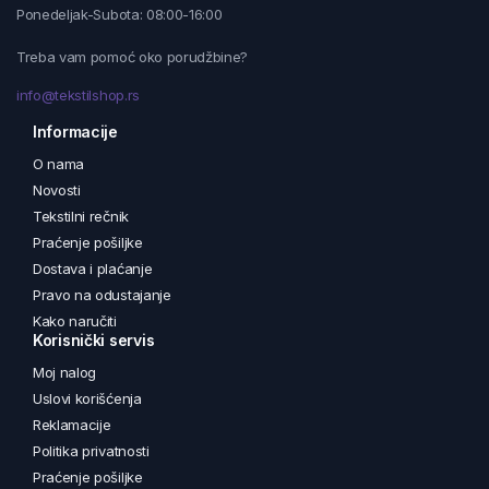
Ponedeljak-Subota: 08:00-16:00
Treba vam pomoć oko porudžbine?
info@tekstilshop.rs
Informacije
O nama
Novosti
Tekstilni rečnik
Praćenje pošiljke
Dostava i plaćanje
Pravo na odustajanje
Kako naručiti
Korisnički servis
Moj nalog
Uslovi korišćenja
Reklamacije
Politika privatnosti
Praćenje pošiljke