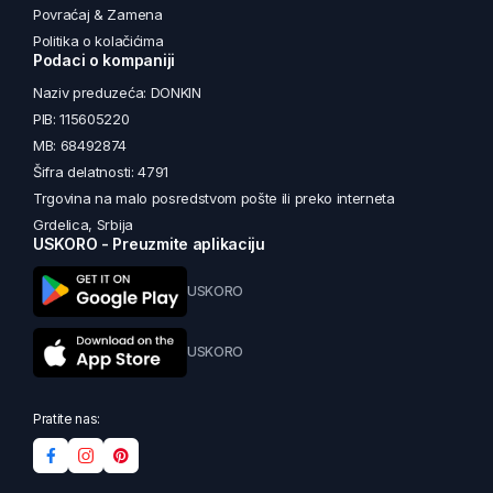
Povraćaj & Zamena
Politika o kolačićima
Podaci o kompaniji
Naziv preduzeća: DONKIN
PIB: 115605220
MB: 68492874
Šifra delatnosti: 4791
Trgovina na malo posredstvom pošte ili preko interneta
Grdelica, Srbija
USKORO - Preuzmite aplikaciju
USKORO
USKORO
Pratite nas: