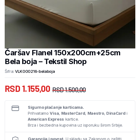
Čaršav Flanel 150x200cm+25cm
Bela boja – Tekstil Shop
Šifra:
VLK000216-belaboja
RSD
1.155,00
RSD
1.500,00
Sigurno plaćanje karticama.
Prihvatamo
Visa
,
MasterCard
,
Maestro
,
DinaCard
i
American Express
kartice.
Brza i bezbedna kupovina uz isporuku širom Srbije.
Garancija i povrat.
U skladu sa Zakonom o zaštiti