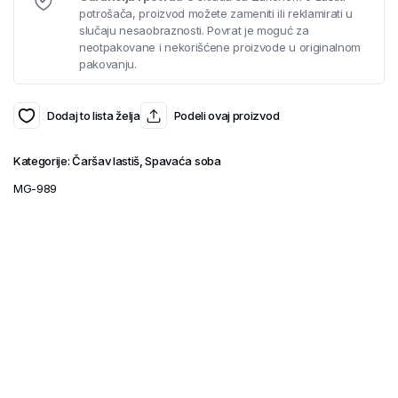
potrošača, proizvod možete zameniti ili reklamirati u
slučaju nesaobraznosti. Povrat je moguć za
neotpakovane i nekorišćene proizvode u originalnom
pakovanju.
Dodaj to lista želja
Podeli ovaj proizvod
Kategorije:
Čaršav lastiš
,
Spavaća soba
MG-989