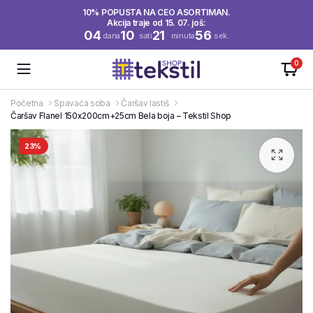
10% POPUSTA NA CEO ASORTIMAN.
Akcija traje od 15. 07. još:
04
10
21
56
dana
sati
minuta
sek.
0
Početna
Spavaća soba
Čaršav lastiš
Čaršav Flanel 150x200cm+25cm Bela boja – Tekstil Shop
23%