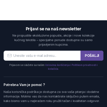
Prijavi se na naš newsletter
Ne propustite ekskluzivne popuste, akcije i nove kolekcije
kućnog tekstila – specijalne ponude dostupne su samo
prijavljenim kupcima.
POŠALJI
Prijavom se slažete sa našim
Uslovima korišćenja i Politikom privatnosti i
kolačića.
Potrebna Vam je pomoć ?
Naša korisnička podrška je dostupna za sva vaša pitanja i dodatne
informacije. Molimo vas da nas kontaktirate isključivo putem emaila,
kako bismo vam u najkraćem roku pružili tačan i kvalitetan odgovor.