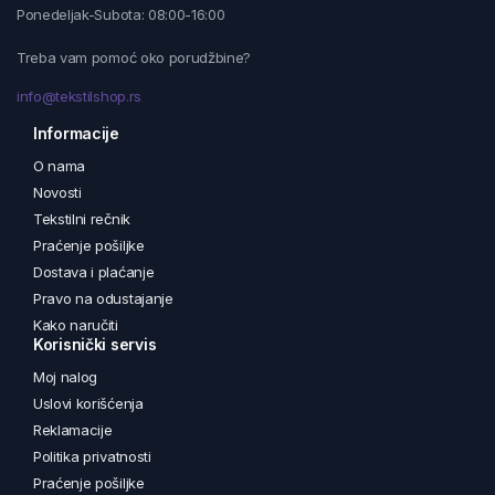
Ponedeljak-Subota: 08:00-16:00
Treba vam pomoć oko porudžbine?
info@tekstilshop.rs
Informacije
O nama
Novosti
Tekstilni rečnik
Praćenje pošiljke
Dostava i plaćanje
Pravo na odustajanje
Kako naručiti
Korisnički servis
Moj nalog
Uslovi korišćenja
Reklamacije
Politika privatnosti
Praćenje pošiljke