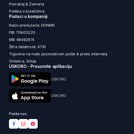
Povraćaj & Zamena
Politika o kolačićima
Podaci o kompaniji
Naziv preduzeća: DONKIN
PIB: 115605220
MB: 68492874
Šifra delatnosti: 4791
Trgovina na malo posredstvom pošte ili preko interneta
Grdelica, Srbija
USKORO - Preuzmite aplikaciju
USKORO
USKORO
Pratite nas: