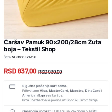
Čaršav Pamuk 90×200/28cm Žuta
boja – Tekstil Shop
Šifra:
VLK000321-žuti
RSD
837,00
RSD
930,00
Sigurno plaćanje karticama.
Prihvatamo
Visa
,
MasterCard
,
Maestro
,
DinaCard
i
American Express
kartice.
Brza i bezbedna kupovina uz isporuku širom Srbije.
Garancija i povrat.
U skladu sa Zakonom o zaštiti