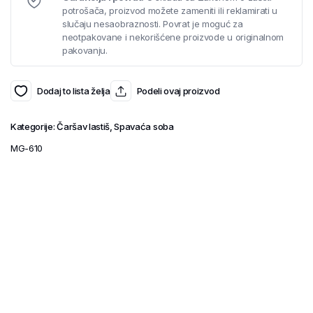
potrošača, proizvod možete zameniti ili reklamirati u
slučaju nesaobraznosti. Povrat je moguć za
neotpakovane i nekorišćene proizvode u originalnom
pakovanju.
Dodaj to lista želja
Podeli ovaj proizvod
Kategorije:
Čaršav lastiš
,
Spavaća soba
MG-610