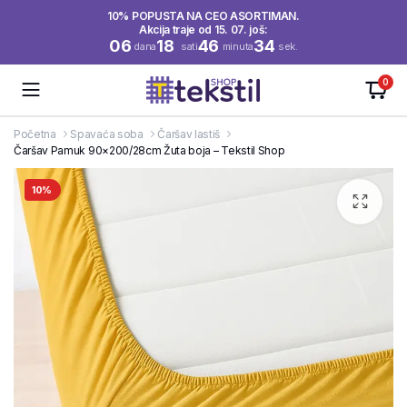
10% POPUSTA NA CEO ASORTIMAN.
Akcija traje od 15. 07. još:
06
18
46
34
dana
sati
minuta
sek.
0
Početna
Spavaća soba
Čaršav lastiš
Čaršav Pamuk 90×200/28cm Žuta boja – Tekstil Shop
10%