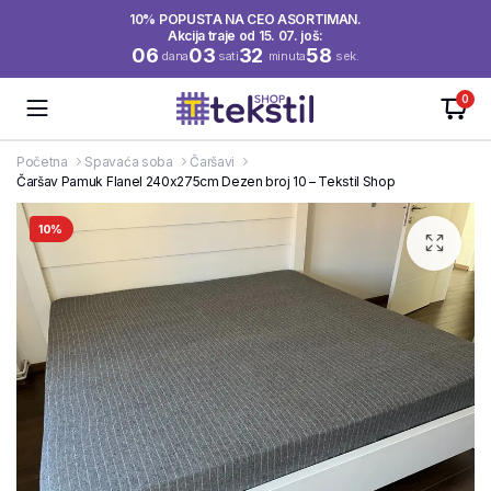
10% POPUSTA NA CEO ASORTIMAN.
Akcija traje od 15. 07. još:
06
03
32
58
dana
sati
minuta
sek.
0
Početna
Spavaća soba
Čaršavi
Čaršav Pamuk Flanel 240x275cm Dezen broj 10 – Tekstil Shop
10%