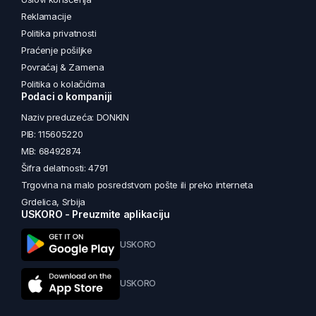
Reklamacije
Politika privatnosti
Praćenje pošiljke
Povraćaj & Zamena
Politika o kolačićima
Podaci o kompaniji
Naziv preduzeća: DONKIN
PIB: 115605220
MB: 68492874
Šifra delatnosti: 4791
Trgovina na malo posredstvom pošte ili preko interneta
Grdelica, Srbija
USKORO - Preuzmite aplikaciju
USKORO
USKORO