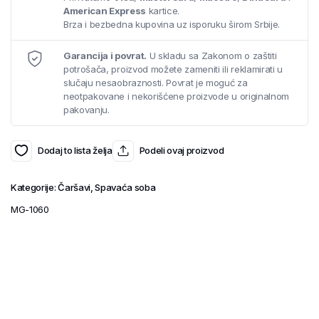
American Express
kartice.
Brza i bezbedna kupovina uz isporuku širom Srbije.
Garancija i povrat.
U skladu sa Zakonom o zaštiti
potrošača, proizvod možete zameniti ili reklamirati u
slučaju nesaobraznosti. Povrat je moguć za
neotpakovane i nekorišćene proizvode u originalnom
pakovanju.
Dodaj to lista želja
Podeli ovaj proizvod
Kategorije:
Čaršavi
,
Spavaća soba
MG-1060