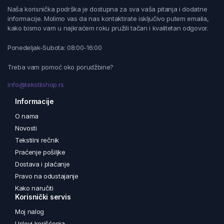
Naša korisnička podrška je dostupna za sva vaša pitanja i dodatne
informacije. Molimo vas da nas kontaktirate isključivo putem emaila,
kako bismo vam u najkraćem roku pružili tačan i kvalitetan odgovor.
Ponedeljak-Subota: 08:00-16:00
Treba vam pomoć oko porudžbine?
info@tekstilshop.rs
Informacije
O nama
Novosti
Tekstilni rečnik
Praćenje pošiljke
Dostava i plaćanje
Pravo na odustajanje
Kako naručiti
Korisnički servis
Moj nalog
Uslovi korišćenja