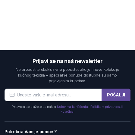
Prijavi se na naš newsletter
Ne propustite ekskluzivne popuste, akcije i nove kolekcije
kućnog tekstila – specijalne ponude dostupne su samo
prijavljenim kupcima.
POŠALJI
Prijavom se slažete sa našim
Uslovima korišćenja i Politikom privatnosti i
kolačića.
Potrebna Vam je pomoć ?