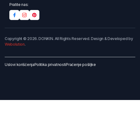
Pratite nas:
Copyright © 2026. DONKIN. All Rights Reserved. Design & Developed by
Webolution
.
Uslovi korišćenja
Politika privatnosti
Praćenje pošiljke
Dodaj u korpu
Kupi odmah