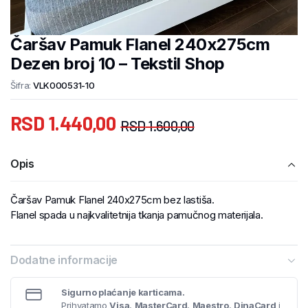
Čaršav Pamuk Flanel 240x275cm
Dezen broj 10 – Tekstil Shop
Šifra:
VLK000531-10
RSD
1.440,00
RSD
1.600,00
Opis
Čaršav Pamuk Flanel 240x275cm bez lastiša.
Flanel spada u najkvalitetnija tkanja pamučnog materijala.
Dodatne informacije
Sigurno plaćanje karticama.
Prihvatamo
Visa
,
MasterCard
,
Maestro
,
DinaCard
i