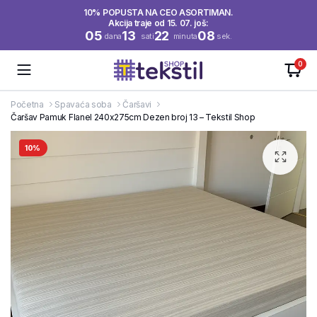
10% POPUSTA NA CEO ASORTIMAN.
Akcija traje od 15. 07. još:
05
13
22
08
dana
sati
minuta
sek.
0
Početna
Spavaća soba
Čaršavi
Čaršav Pamuk Flanel 240x275cm Dezen broj 13 – Tekstil Shop
10%