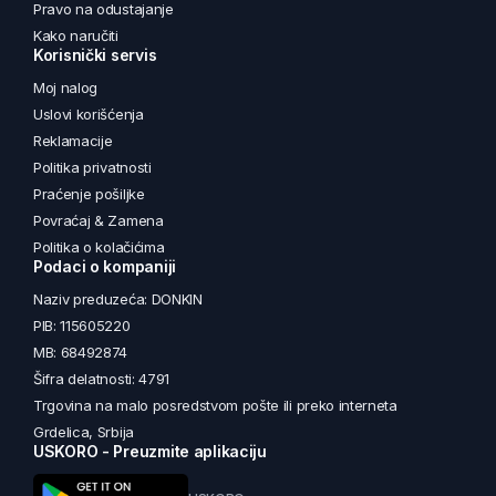
Pravo na odustajanje
Kako naručiti
Korisnički servis
Moj nalog
Uslovi korišćenja
Reklamacije
Politika privatnosti
Praćenje pošiljke
Povraćaj & Zamena
Politika o kolačićima
Podaci o kompaniji
Naziv preduzeća: DONKIN
PIB: 115605220
MB: 68492874
Šifra delatnosti: 4791
Trgovina na malo posredstvom pošte ili preko interneta
Grdelica, Srbija
USKORO - Preuzmite aplikaciju