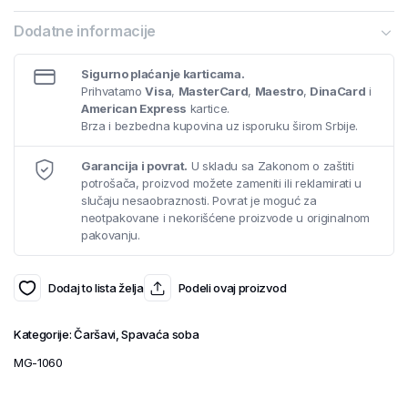
Dodatne informacije
Sigurno plaćanje karticama.
Prihvatamo
Visa
,
MasterCard
,
Maestro
,
DinaCard
i
American Express
kartice.
Brza i bezbedna kupovina uz isporuku širom Srbije.
Garancija i povrat.
U skladu sa Zakonom o zaštiti
potrošača, proizvod možete zameniti ili reklamirati u
slučaju nesaobraznosti. Povrat je moguć za
neotpakovane i nekorišćene proizvode u originalnom
pakovanju.
Dodaj to lista želja
Podeli ovaj proizvod
Kategorije:
Čaršavi
,
Spavaća soba
MG-1060