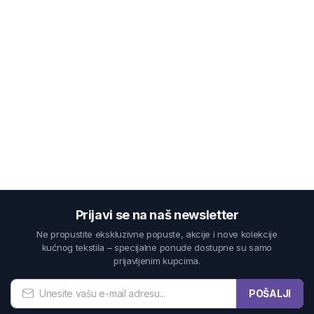
Prijavi se na naš newsletter
Ne propustite ekskluzivne popuste, akcije i nove kolekcije
kućnog tekstila – specijalne ponude dostupne su samo
prijavljenim kupcima.
POŠALJI