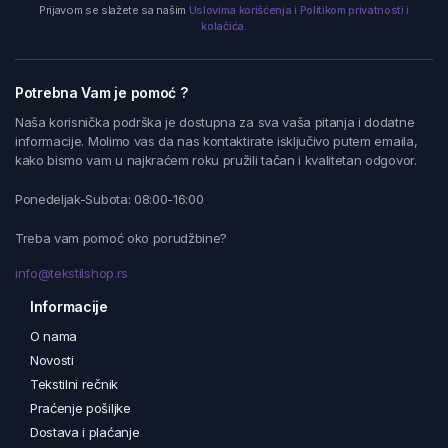
Prijavom se slažete sa našim
Uslovima korišćenja i Politikom privatnosti i
kolačića.
Potrebna Vam je pomoć ?
Naša korisnička podrška je dostupna za sva vaša pitanja i dodatne
informacije. Molimo vas da nas kontaktirate isključivo putem emaila,
kako bismo vam u najkraćem roku pružili tačan i kvalitetan odgovor.
Ponedeljak-Subota: 08:00-16:00
Treba vam pomoć oko porudžbine?
info@tekstilshop.rs
Informacije
O nama
Novosti
Tekstilni rečnik
Praćenje pošiljke
Dostava i plaćanje