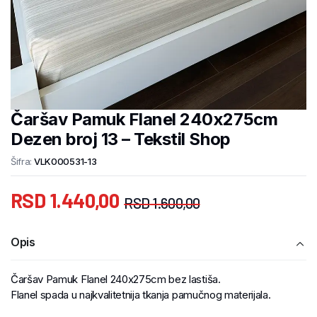
Čaršav Pamuk Flanel 240x275cm
Dezen broj 13 – Tekstil Shop
Šifra:
VLK000531-13
RSD
1.440,00
RSD
1.600,00
Opis
Čaršav Pamuk Flanel 240x275cm bez lastiša.
Flanel spada u najkvalitetnija tkanja pamučnog materijala.