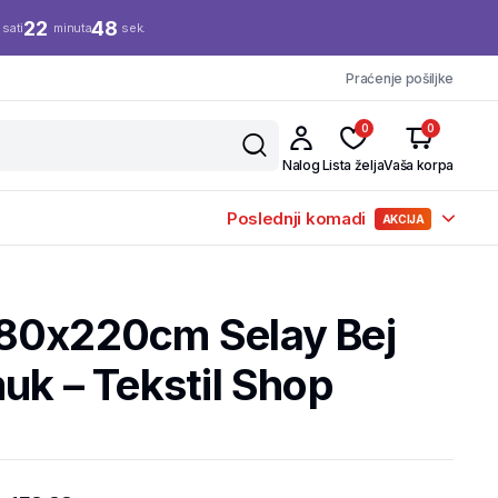
22
47
sati
minuta
sek.
Praćenje pošiljke
0
0
Nalog
Lista želja
Vaša korpa
Poslednji komadi
AKCIJA
80x220cm Selay Bej
uk – Tekstil Shop