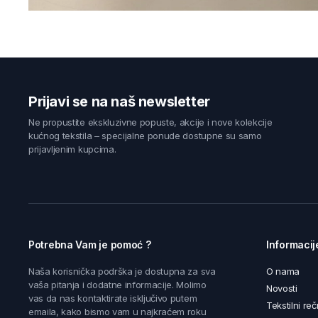
Prijavi se na naš newsletter
Ne propustite ekskluzivne popuste, akcije i nove kolekcije
kućnog tekstila – specijalne ponude dostupne su samo
prijavljenim kupcima.
Potrebna Vam je pomoć ?
Informacij
Naša korisnička podrška je dostupna za sva
O nama
vaša pitanja i dodatne informacije. Molimo
Novosti
vas da nas kontaktirate isključivo putem
Tekstilni reč
emaila, kako bismo vam u najkraćem roku