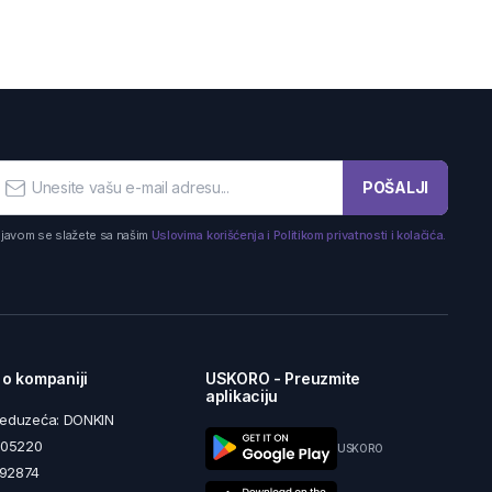
POŠALJI
ijavom se slažete sa našim
Uslovima korišćenja i Politikom privatnosti i kolačića.
 o kompaniji
USKORO - Preuzmite
aplikaciju
reduzeća: DONKIN
5605220
USKORO
492874