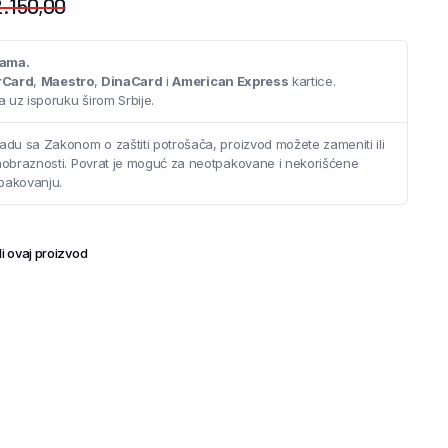
.150,00
cama.
rCard
,
Maestro
,
DinaCard
i
American Express
kartice.
 uz isporuku širom Srbije.
adu sa Zakonom o zaštiti potrošača, proizvod možete zameniti ili
saobraznosti. Povrat je moguć za neotpakovane i nekorišćene
pakovanju.
i ovaj proizvod