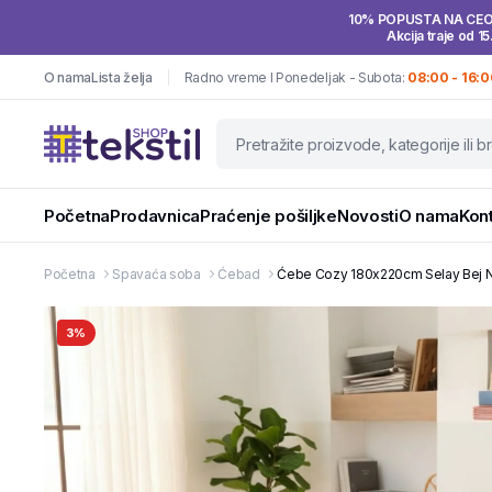
10% POPUSTA NA CE
Akcija traje od 15
O nama
Lista želja
Radno vreme I Ponedeljak - Subota:
08:00 - 16:0
Početna
Prodavnica
Praćenje pošiljke
Novosti
O nama
Kon
Početna
Spavaća soba
Ćebad
Ćebe Cozy 180x220cm Selay Bej N-
3%