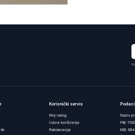
Pr
e
Korisnički servis
Podaci
Moj nalog
Naziv p
Uslovi korišćenja
PIB: 11
nik
Reklamacije
MB: 68