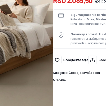
RSD
2.085,50
RSD
2
Sigurno plaćanje karti
Prihvatamo
Visa
,
Maste
Brza i bezbedna kupovina
Garancija i povrat.
U skl
reklamirati u slučaju ne
proizvode u originalnom 
Dodaj to lista želja
Podel
Kategorije:
Ćebad
,
Spavaća soba
MG-1404