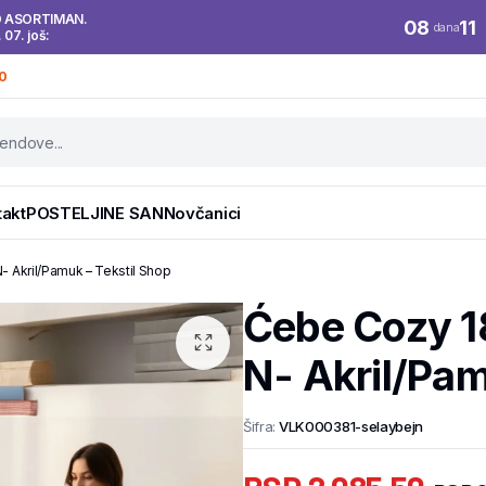
O ASORTIMAN.
08
11
dana
. 07. još:
0
takt
POSTELJINE SAN
Novčanici
 Akril/Pamuk – Tekstil Shop
Ćebe Cozy 1
N- Akril/Pam
Šifra:
VLK000381-selaybejn