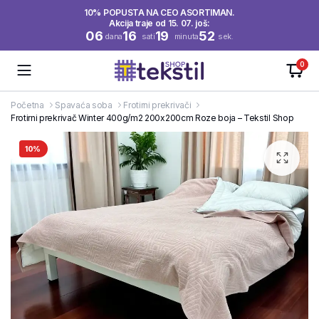
10% POPUSTA NA CEO ASORTIMAN.
Akcija traje od 15. 07. još:
06
16
19
52
dana
sati
minuta
sek.
0
Početna
Spavaća soba
Frotirni prekrivači
Frotirni prekrivač Winter 400g/m2 200x200cm Roze boja – Tekstil Shop
10%