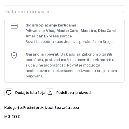
Dodatne informacije
Sigurno plaćanje karticama.
Prihvatamo
Visa
,
MasterCard
,
Maestro
,
DinaCard
i
American Express
kartice.
Brza i bezbedna kupovina uz isporuku širom Srbije.
Garancija i povrat.
U skladu sa Zakonom o zaštiti
potrošača, proizvod možete zameniti ili reklamirati u
slučaju nesaobraznosti. Povrat je moguć za
neotpakovane i nekorišćene proizvode u originalnom
pakovanju.
Dodaj to lista želja
Podeli ovaj proizvod
Kategorije:
Frotirni prekrivači
,
Spavaća soba
MG-1883