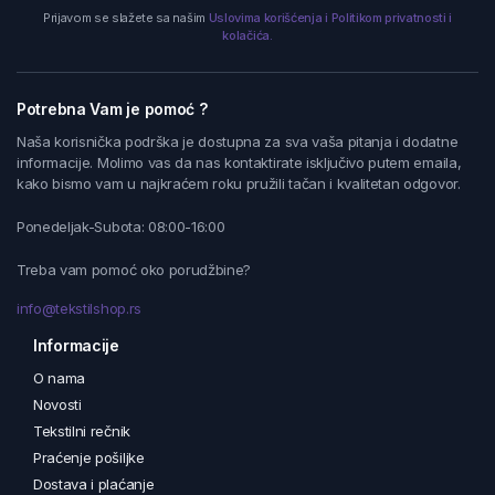
Prijavom se slažete sa našim
Uslovima korišćenja i Politikom privatnosti i
kolačića.
Potrebna Vam je pomoć ?
Naša korisnička podrška je dostupna za sva vaša pitanja i dodatne
informacije. Molimo vas da nas kontaktirate isključivo putem emaila,
kako bismo vam u najkraćem roku pružili tačan i kvalitetan odgovor.
Ponedeljak-Subota: 08:00-16:00
Treba vam pomoć oko porudžbine?
info@tekstilshop.rs
Informacije
O nama
Novosti
Tekstilni rečnik
Praćenje pošiljke
Dostava i plaćanje