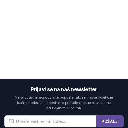
Prijavi se na naš newsletter
Ne propustite ekskluzivne popuste, akcije i nove kolekcije
kućnog tekstila – specijalne ponude dostupne su samo
prijavljenim kupcima.
POŠALJI