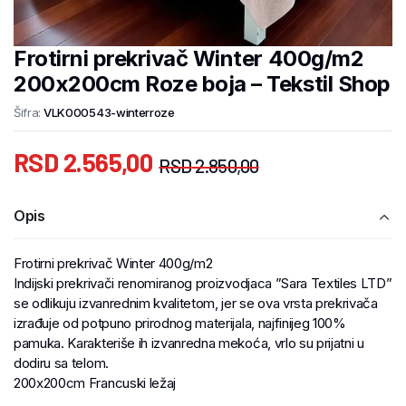
Frotirni prekrivač Winter 400g/m2
200x200cm Roze boja – Tekstil Shop
Šifra:
VLK000543-winterroze
RSD
2.565,00
RSD
2.850,00
Opis
Frotirni prekrivač Winter 400g/m2
Indijski prekrivači renomiranog proizvodjaca ”Sara Textiles LTD”
se odlikuju izvanrednim kvalitetom, jer se ova vrsta prekrivača
izrađuje od potpuno prirodnog materijala, najfinijeg 100%
pamuka. Karakteriše ih izvanredna mekoća, vrlo su prijatni u
dodiru sa telom.
200x200cm Francuski ležaj