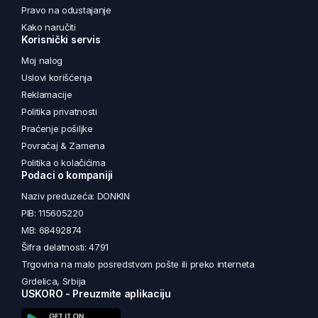
Pravo na odustajanje
Kako naručiti
Korisnički servis
Moj nalog
Uslovi korišćenja
Reklamacije
Politika privatnosti
Praćenje pošiljke
Povraćaj & Zamena
Politika o kolačićima
Podaci o kompaniji
Naziv preduzeća: DONKIN
PIB: 115605220
MB: 68492874
Šifra delatnosti: 4791
Trgovina na malo posredstvom pošte ili preko interneta
Grdelica, Srbija
USKORO - Preuzmite aplikaciju