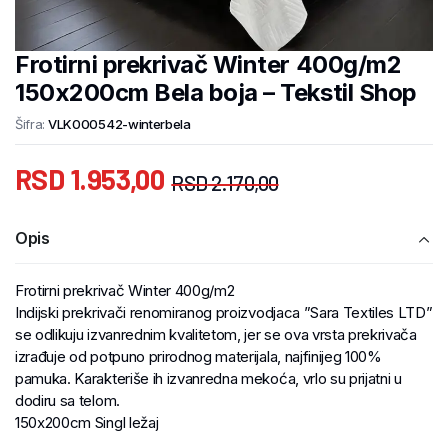
Frotirni prekrivač Winter 400g/m2
150x200cm Bela boja – Tekstil Shop
Šifra:
VLK000542-winterbela
RSD
1.953,00
RSD
2.170,00
Opis
Frotirni prekrivač Winter 400g/m2
Indijski prekrivači renomiranog proizvodjaca ”Sara Textiles LTD”
se odlikuju izvanrednim kvalitetom, jer se ova vrsta prekrivača
izrađuje od potpuno prirodnog materijala, najfinijeg 100%
pamuka. Karakteriše ih izvanredna mekoća, vrlo su prijatni u
dodiru sa telom.
150x200cm Singl ležaj