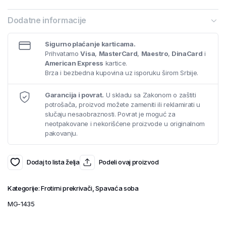
Dodatne informacije
Sigurno plaćanje karticama.
Prihvatamo
Visa
,
MasterCard
,
Maestro
,
DinaCard
i
American Express
kartice.
Brza i bezbedna kupovina uz isporuku širom Srbije.
Garancija i povrat.
U skladu sa Zakonom o zaštiti
potrošača, proizvod možete zameniti ili reklamirati u
slučaju nesaobraznosti. Povrat je moguć za
neotpakovane i nekorišćene proizvode u originalnom
pakovanju.
Dodaj to lista želja
Podeli ovaj proizvod
Kategorije:
Frotirni prekrivači
,
Spavaća soba
MG-1435