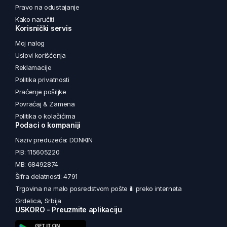
Pravo na odustajanje
Kako naručiti
Korisnički servis
Moj nalog
Uslovi korišćenja
Reklamacije
Politika privatnosti
Praćenje pošiljke
Povraćaj & Zamena
Politika o kolačićima
Podaci o kompaniji
Naziv preduzeća: DONKIN
PIB: 115605220
MB: 68492874
Šifra delatnosti: 4791
Trgovina na malo posredstvom pošte ili preko interneta
Grdelica, Srbija
USKORO - Preuzmite aplikaciju