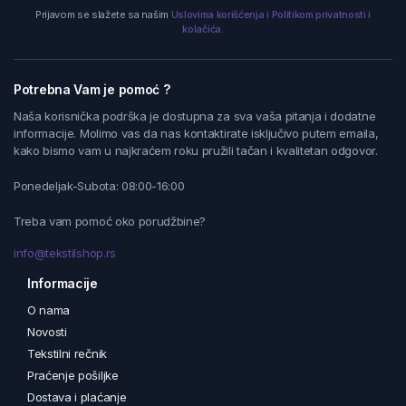
Prijavom se slažete sa našim
Uslovima korišćenja i Politikom privatnosti i
kolačića.
Potrebna Vam je pomoć ?
Naša korisnička podrška je dostupna za sva vaša pitanja i dodatne
informacije. Molimo vas da nas kontaktirate isključivo putem emaila,
kako bismo vam u najkraćem roku pružili tačan i kvalitetan odgovor.
Ponedeljak-Subota: 08:00-16:00
Treba vam pomoć oko porudžbine?
info@tekstilshop.rs
Informacije
O nama
Novosti
Tekstilni rečnik
Praćenje pošiljke
Dostava i plaćanje