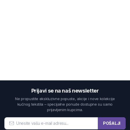
Prijavi se na naš newsletter
Ne propustite ekskluzivne popuste, akcije i nove kolekcije
kućnog tekstila – specijalne ponude dostupne su samo
prijavljenim kupcima.
POŠALJI