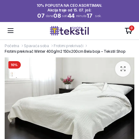
10% POPUSTA NA CEO ASORTIMAN.
Akcija traje od 15. 07. još:
07
08
44
16
dana
sati
minuta
sek.
0
Početna
Spavaća soba
Frotirni prekrivači
Frotirni prekrivač Winter 400g/m2 150x200cm Bela boja – Tekstil Shop
10%