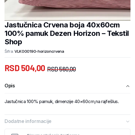
Jastučnica Crvena boja 40x60cm
100% pamuk Dezen Horizon – Tekstil
Shop
Šifra:
VLK000190-horizoncrvena
RSD
504,00
RSD
560,00
Opis
Jastučnica 100% pamuk, dimenzije 40×60cm,na rajfešlus.
Dodatne informacije