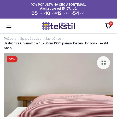
10% POPUSTA NA CEO ASORTIMAN.
Akcija traje od 15. 07. još:
05
10
12
54
dana
sati
minuta
sek.
0
Početna
Spavaća soba
Jastučnice
Jastučnica Crvena boja 40x60cm 100% pamuk Dezen Horizon – Tekstil
Shop
10%