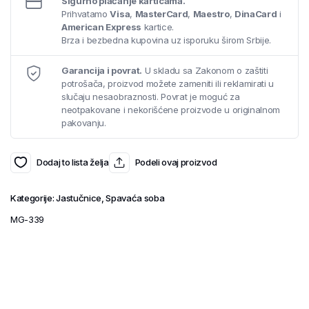
Sigurno plaćanje karticama.
Prihvatamo
Visa
,
MasterCard
,
Maestro
,
DinaCard
i
American Express
kartice.
Brza i bezbedna kupovina uz isporuku širom Srbije.
Garancija i povrat.
U skladu sa Zakonom o zaštiti
potrošača, proizvod možete zameniti ili reklamirati u
slučaju nesaobraznosti. Povrat je moguć za
neotpakovane i nekorišćene proizvode u originalnom
pakovanju.
Dodaj to lista želja
Podeli ovaj proizvod
Kategorije:
Jastučnice
,
Spavaća soba
MG-339