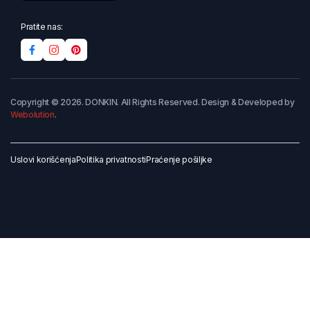
Pratite nas:
Copyright © 2026. DONKIN. All Rights Reserved. Design & Developed by
Webolution
.
Uslovi korišćenja
Politika privatnosti
Praćenje pošiljke
Dodaj u korpu
Kupi odmah