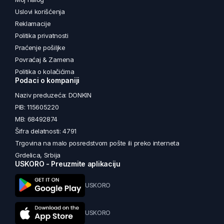
Uslovi korišćenja
Reklamacije
Politika privatnosti
Praćenje pošiljke
Povraćaj & Zamena
Politika o kolačićima
Podaci o kompaniji
Naziv preduzeća: DONKIN
PIB: 115605220
MB: 68492874
Šifra delatnosti: 4791
Trgovina na malo posredstvom pošte ili preko interneta
Grdelica, Srbija
USKORO - Preuzmite aplikaciju
USKORO
USKORO