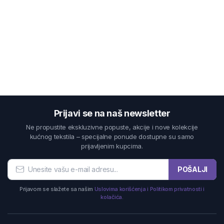
Prijavi se na naš newsletter
Ne propustite ekskluzivne popuste, akcije i nove kolekcije
kućnog tekstila – specijalne ponude dostupne su samo
prijavljenim kupcima.
POŠALJI
Prijavom se slažete sa našim
Uslovima korišćenja i Politikom privatnosti i
kolačića.