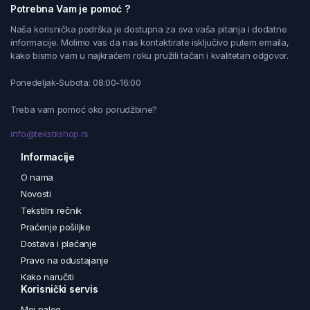
Potrebna Vam je pomoć ?
Naša korisnička podrška je dostupna za sva vaša pitanja i dodatne
informacije. Molimo vas da nas kontaktirate isključivo putem emaila,
kako bismo vam u najkraćem roku pružili tačan i kvalitetan odgovor.
Ponedeljak-Subota: 08:00-16:00
Treba vam pomoć oko porudžbine?
info@tekstilshop.rs
Informacije
O nama
Novosti
Tekstilni rečnik
Praćenje pošiljke
Dostava i plaćanje
Pravo na odustajanje
Kako naručiti
Korisnički servis
Moj nalog