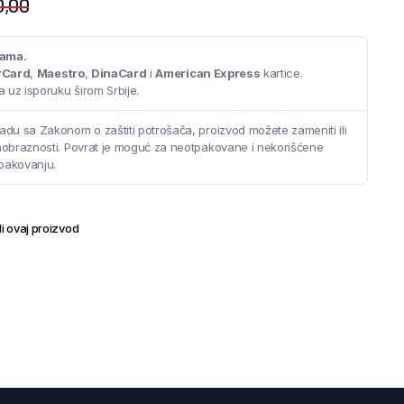
0,00
cama.
rCard
,
Maestro
,
DinaCard
i
American Express
kartice.
 uz isporuku širom Srbije.
adu sa Zakonom o zaštiti potrošača, proizvod možete zameniti ili
saobraznosti. Povrat je moguć za neotpakovane i nekorišćene
pakovanju.
i ovaj proizvod