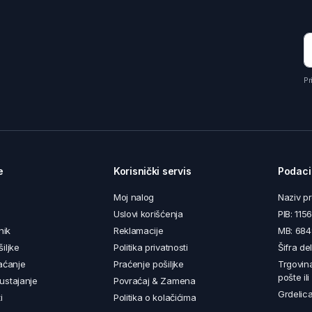
Pr
e
Korisnički servis
Podaci
Moj nalog
Naziv p
Uslovi korišćenja
PIB: 11
nik
Reklamacije
MB: 68
iljke
Politika privatnosti
Šifra de
aćanje
Praćenje pošiljke
Trgovin
pošte il
ustajanje
Povraćaj & Zamena
Grdelica
i
Politika o kolačićima