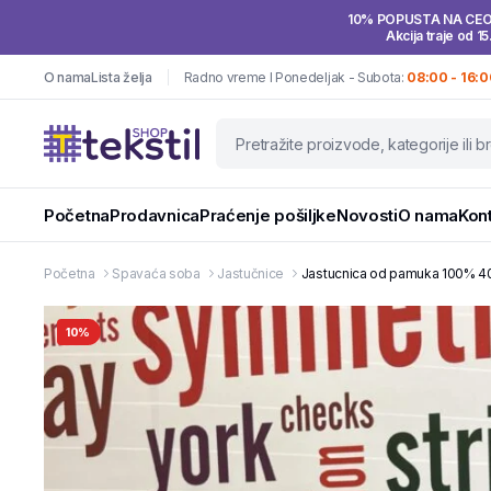
10% POPUSTA NA CE
Akcija traje od 15
O nama
Lista želja
Radno vreme I Ponedeljak - Subota:
08:00 - 16:0
Početna
Prodavnica
Praćenje pošiljke
Novosti
O nama
Kon
Početna
Spavaća soba
Jastučnice
Jastucnica od pamuka 100% 4
10%