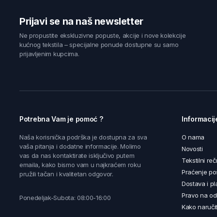
Prijavi se na naš newsletter
Ne propustite ekskluzivne popuste, akcije i nove kolekcije
kućnog tekstila – specijalne ponude dostupne su samo
prijavljenim kupcima.
Potrebna Vam je pomoć ?
Informacij
Naša korisnička podrška je dostupna za sva
O nama
vaša pitanja i dodatne informacije. Molimo
Novosti
vas da nas kontaktirate isključivo putem
Tekstilni reč
emaila, kako bismo vam u najkraćem roku
Praćenje poš
pružili tačan i kvalitetan odgovor.
Dostava i pl
Pravo na od
Ponedeljak-Subota: 08:00-16:00
Kako naručit