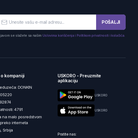
POŠALJI
ijavom se slažete sa našim
Uslovima korišćenja i Politikom privatnosti i kolačića.
 o kompaniji
USKORO - Preuzmite
aplikaciju
reduzeća: DONKIN
5605220
USKORO
492874
latnosti: 4791
USKORO
a na malo posredstvom
i preko interneta
, Srbija
Pratite nas: