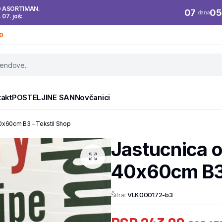
O ASORTIMAN.
07
05
dana
. 07. još:
0
takt
POSTELJINE SAN
Novčanici
0x60cm B3 – Tekstil Shop
Jastucnica 
40x60cm B3 
Šifra:
VLK000172-b3