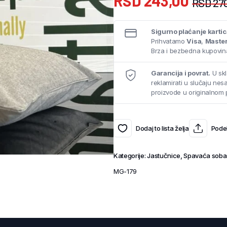
RSD
243,00
RSD
27
Sigurno plaćanje karti
Prihvatamo
Visa
,
Maste
Brza i bezbedna kupovina
Garancija i povrat.
U skl
reklamirati u slučaju ne
proizvode u originalnom 
Dodaj to lista želja
Podel
Kategorije:
Jastučnice
,
Spavaća soba
MG-179