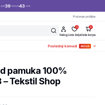
39
42
sati
minuta
sek.
Praćenje pošiljke
0
0
Nalog
Lista želja
Vaša korpa
Poslednji komadi
AKCIJA
od pamuka 100%
– Tekstil Shop