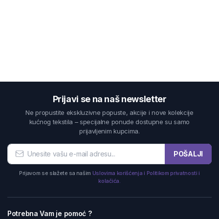
Prijavi se na naš newsletter
Ne propustite ekskluzivne popuste, akcije i nove kolekcije
kućnog tekstila – specijalne ponude dostupne su samo
prijavljenim kupcima.
POŠALJI
Prijavom se slažete sa našim
Uslovima korišćenja i Politikom privatnosti i
kolačića.
Potrebna Vam je pomoć ?