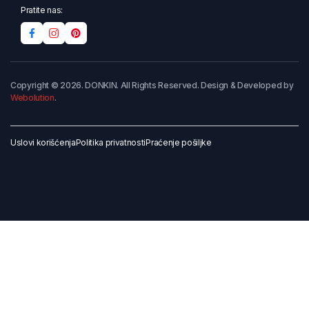
Pratite nas:
Copyright © 2026. DONKIN. All Rights Reserved. Design & Developed by
Webolution
.
Uslovi korišćenja
Politika privatnosti
Praćenje pošiljke
Dodaj u korpu
Kupi odmah