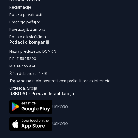
Reklamacije
Politika privatnosti
Praćenje pošiljke
Povraćaj & Zamena
Politika o kolačićima
Podaci o kompaniji
Naziv preduzeća: DONKIN
PIB: 115605220
MB: 68492874
Šifra delatnosti: 4791
Trgovina na malo posredstvom pošte ili preko interneta
Grdelica, Srbija
USKORO - Preuzmite aplikaciju
USKORO
USKORO