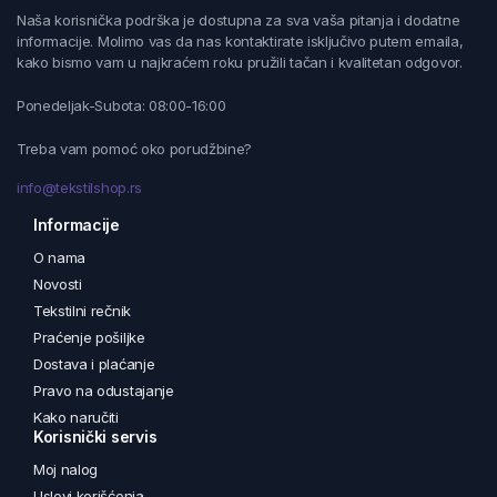
Naša korisnička podrška je dostupna za sva vaša pitanja i dodatne
informacije. Molimo vas da nas kontaktirate isključivo putem emaila,
kako bismo vam u najkraćem roku pružili tačan i kvalitetan odgovor.
Ponedeljak-Subota: 08:00-16:00
Treba vam pomoć oko porudžbine?
info@tekstilshop.rs
Informacije
O nama
Novosti
Tekstilni rečnik
Praćenje pošiljke
Dostava i plaćanje
Pravo na odustajanje
Kako naručiti
Korisnički servis
Moj nalog
Uslovi korišćenja