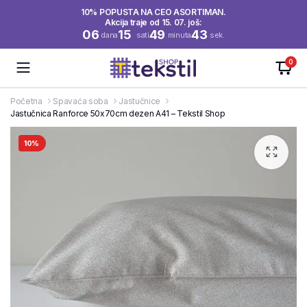
10% POPUSTA NA CEO ASORTIMAN.
Akcija traje od 15. 07. još:
06
15
49
43
dana
sati
minuta
sek.
0
Početna
Spavaća soba
Jastučnice
Jastučnica Ranforce 50x70cm dezen A41 – Tekstil Shop
10%