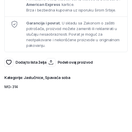
American Express
kartice.
Brza i bezbedna kupovina uz isporuku širom Srbije.
Garancija i povrat.
U skladu sa Zakonom o zaštiti
potrošača, proizvod možete zameniti ili reklamirati u
slučaju nesaobraznosti. Povrat je moguć za
neotpakovane i nekorišćene proizvode u originalnom
pakovanju.
Dodaj to lista želja
Podeli ovaj proizvod
Kategorije:
Jastučnice
,
Spavaća soba
MG-314