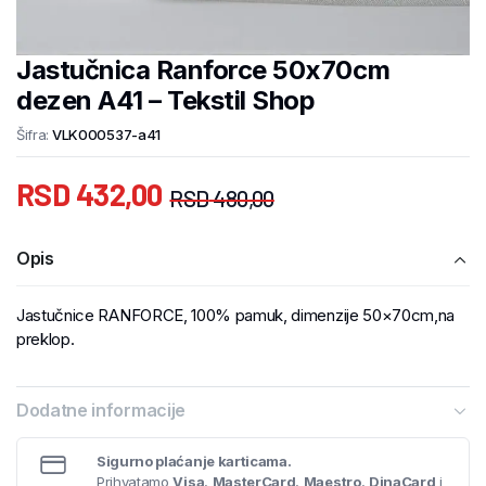
Jastučnica Ranforce 50x70cm
dezen A41 – Tekstil Shop
Šifra:
VLK000537-a41
RSD
432,00
RSD
480,00
Opis
Jastučnice RANFORCE, 100% pamuk, dimenzije 50×70cm,na
preklop.
Dodatne informacije
Sigurno plaćanje karticama.
Prihvatamo
Visa
,
MasterCard
,
Maestro
,
DinaCard
i