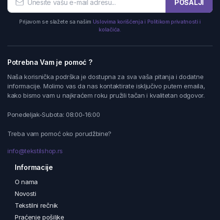
POŠALJI
Prijavom se slažete sa našim
Uslovima korišćenja i Politikom privatnosti i
kolačića.
Potrebna Vam je pomoć ?
Naša korisnička podrška je dostupna za sva vaša pitanja i dodatne
informacije. Molimo vas da nas kontaktirate isključivo putem emaila,
kako bismo vam u najkraćem roku pružili tačan i kvalitetan odgovor.
Ponedeljak-Subota: 08:00-16:00
Treba vam pomoć oko porudžbine?
info@tekstilshop.rs
Informacije
O nama
Novosti
Tekstilni rečnik
Praćenje pošiljke