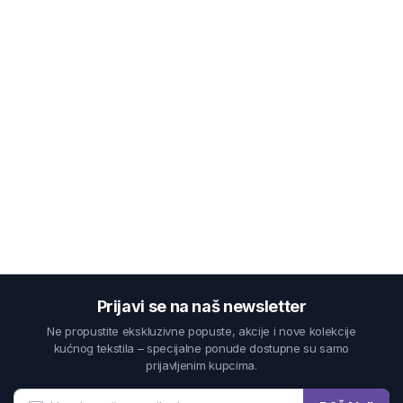
Prijavi se na naš newsletter
Ne propustite ekskluzivne popuste, akcije i nove kolekcije
kućnog tekstila – specijalne ponude dostupne su samo
prijavljenim kupcima.