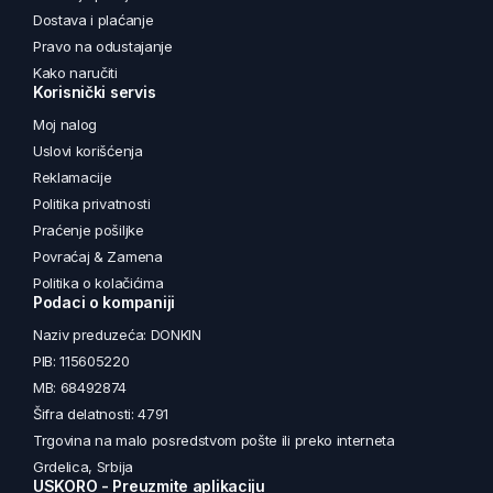
Dostava i plaćanje
Pravo na odustajanje
Kako naručiti
Korisnički servis
Moj nalog
Uslovi korišćenja
Reklamacije
Politika privatnosti
Praćenje pošiljke
Povraćaj & Zamena
Politika o kolačićima
Podaci o kompaniji
Naziv preduzeća: DONKIN
PIB: 115605220
MB: 68492874
Šifra delatnosti: 4791
Trgovina na malo posredstvom pošte ili preko interneta
Grdelica, Srbija
USKORO - Preuzmite aplikaciju