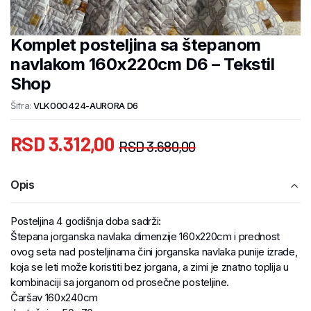
Komplet posteljina sa štepanom
navlakom 160x220cm D6 – Tekstil
Shop
Šifra:
VLK000424-AURORA D6
RSD
3.312,00
RSD
3.680,00
Opis
Posteljina 4 godišnja doba sadrži:
Štepana jorganska navlaka dimenzije 160x220cm i prednost
ovog seta nad posteljinama čini jorganska navlaka punije izrade,
koja se leti može koristiti bez jorgana, a zimi je znatno toplija u
kombinaciji sa jorganom od prosečne posteljine.
Čaršav 160x240cm