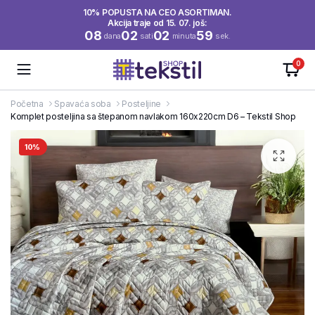
10% POPUSTA NA CEO ASORTIMAN.
Akcija traje od 15. 07. još:
08
02
02
59
dana
sati
minuta
sek.
0
Početna
Spavaća soba
Posteljine
Komplet posteljina sa štepanom navlakom 160x220cm D6 – Tekstil Shop
10%