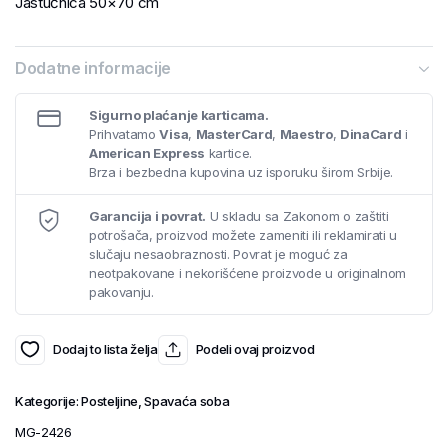
Jastučnica 50×70 cm
Dodatne informacije
Sigurno plaćanje karticama.
Prihvatamo
Visa
,
MasterCard
,
Maestro
,
DinaCard
i
American Express
kartice.
Brza i bezbedna kupovina uz isporuku širom Srbije.
Garancija i povrat.
U skladu sa Zakonom o zaštiti
potrošača, proizvod možete zameniti ili reklamirati u
slučaju nesaobraznosti. Povrat je moguć za
neotpakovane i nekorišćene proizvode u originalnom
pakovanju.
Dodaj to lista želja
Podeli ovaj proizvod
Kategorije:
Posteljine
,
Spavaća soba
MG-2426