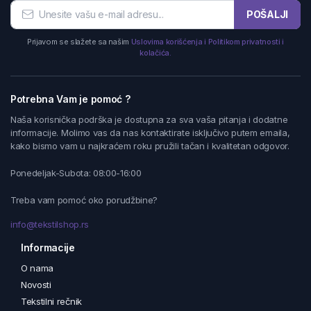
POŠALJI
Prijavom se slažete sa našim
Uslovima korišćenja i Politikom privatnosti i
kolačića.
Potrebna Vam je pomoć ?
Naša korisnička podrška je dostupna za sva vaša pitanja i dodatne
informacije. Molimo vas da nas kontaktirate isključivo putem emaila,
kako bismo vam u najkraćem roku pružili tačan i kvalitetan odgovor.
Ponedeljak-Subota: 08:00-16:00
Treba vam pomoć oko porudžbine?
info@tekstilshop.rs
Informacije
O nama
Novosti
Tekstilni rečnik