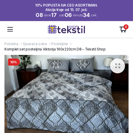
10% POPUSTA NA CEO ASORTIMAN.
Akcija traje od 15. 07. još:
08
17
06
34
dana
sati
minuta
sek.
0
Početna
Spavaća soba
Posteljine
Komplet set posteljina Viktorija 160x220cm D8 – Tekstil Shop
10%