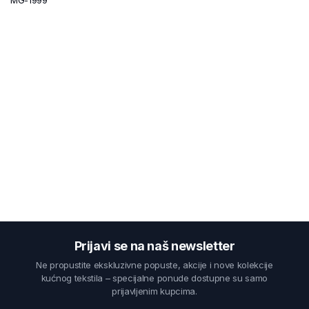
Prijavi se na naš newsletter
Ne propustite ekskluzivne popuste, akcije i nove kolekcije
kućnog tekstila – specijalne ponude dostupne su samo
prijavljenim kupcima.