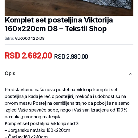
Komplet set posteljina Viktorija
160x220cm D8 – Tekstil Shop
Šifra:
VLK000422-D8
RSD
2.682,00
RSD
2.980,00
Opis
Predstavljamo našu novu posteljinu Viktorija komplet set
posteljina,a kada je reč o posteljini, mekoća i udobnost su na
prvom mestu.Posteljina osmišljena trajno da poboljša ne samo
izgled Vaše spavaće sobe, nego i Vaš san.Izradjena od 100%
pamuka,prirodnog materijala.
Komplet set posteljina Viktorija sadrži
– Jorgansku navlaku 160×220cm
– Čaršav 160×240cm