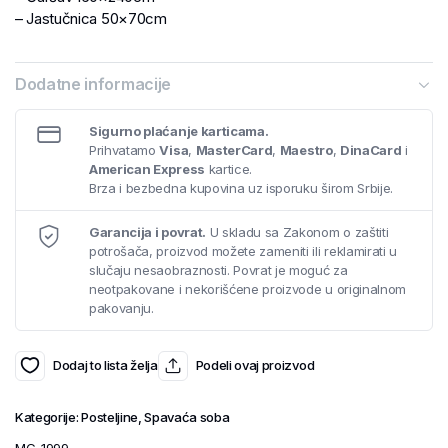
– Jastučnica 50×70cm
Dodatne informacije
Sigurno plaćanje karticama.
Prihvatamo
Visa
,
MasterCard
,
Maestro
,
DinaCard
i
American Express
kartice.
Brza i bezbedna kupovina uz isporuku širom Srbije.
Garancija i povrat.
U skladu sa Zakonom o zaštiti
potrošača, proizvod možete zameniti ili reklamirati u
slučaju nesaobraznosti. Povrat je moguć za
neotpakovane i nekorišćene proizvode u originalnom
pakovanju.
Dodaj to lista želja
Podeli ovaj proizvod
Kategorije:
Posteljine
,
Spavaća soba
MG-1999