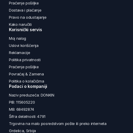
Praćenje pošiljke
Dostava i plaćanje
Pravo na odustajanje
Kako naručiti
Korisnički servis
Moj nalog
Uslovi korišćenja
Reklamacije
Politika privatnosti
Praćenje pošiljke
Povraćaj & Zamena
Politika o kolačićima
Podaci o kompaniji
Naziv preduzeća: DONKIN
PIB: 115605220
MB: 68492874
Šifra delatnosti: 4791
Trgovina na malo posredstvom pošte ili preko interneta
Grdelica, Srbija