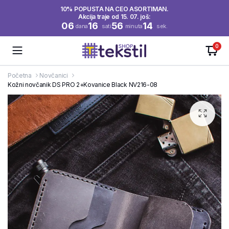
10% POPUSTA NA CEO ASORTIMAN.
Akcija traje od 15. 07. još:
06
16
56
13
dana
sati
minuta
sek.
0
Početna
Novčanici
Kožni novčanik DS PRO 2+Kovanice Black NV216-08