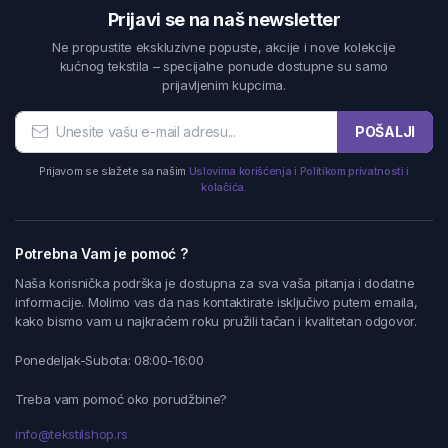
Prijavi se na naš newsletter
Ne propustite ekskluzivne popuste, akcije i nove kolekcije
kućnog tekstila – specijalne ponude dostupne su samo
prijavljenim kupcima.
POŠALJI
Prijavom se slažete sa našim
Uslovima korišćenja i Politikom privatnosti i
kolačića.
Potrebna Vam je pomoć ?
Naša korisnička podrška je dostupna za sva vaša pitanja i dodatne
informacije. Molimo vas da nas kontaktirate isključivo putem emaila,
kako bismo vam u najkraćem roku pružili tačan i kvalitetan odgovor.
Ponedeljak-Subota: 08:00-16:00
Treba vam pomoć oko porudžbine?
info@tekstilshop.rs