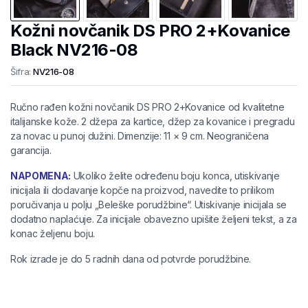
Kožni novčanik DS PRO 2+Kovanice
Black NV216-08
Šifra:
NV216-08
Ručno rađen kožni novčanik DS PRO 2+Kovanice od kvalitetne
italijanske kože. 2 džepa za kartice, džep za kovanice i pregradu
za novac u punoj dužini. Dimenzije: 11 × 9 cm. Neograničena
garancija.
NAPOMENA:
Ukoliko želite određenu boju konca, utiskivanje
inicijala ili dodavanje kopče na proizvod, navedite to prilikom
poručivanja u polju „Beleške porudžbine“. Utiskivanje inicijala se
dodatno naplaćuje. Za inicijale obavezno upišite željeni tekst, a za
konac željenu boju.
Rok izrade je do 5 radnih dana od potvrde porudžbine.