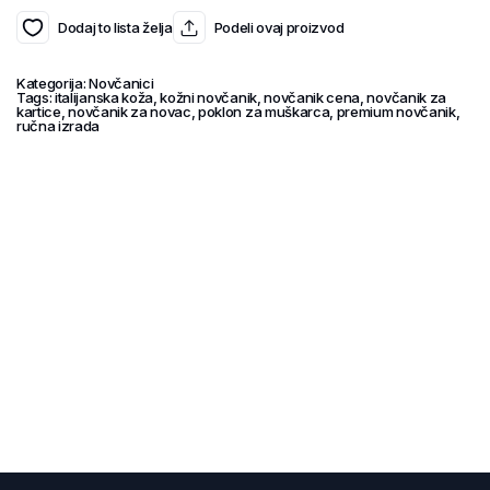
Dodaj to lista želja
Podeli ovaj proizvod
Kategorija:
Novčanici
Tags:
italijanska koža
,
kožni novčanik
,
novčanik cena
,
novčanik za
kartice
,
novčanik za novac
,
poklon za muškarca
,
premium novčanik
,
ručna izrada