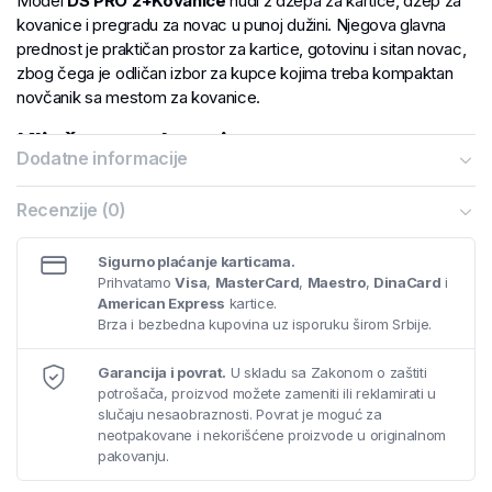
Model
DS PRO 2+Kovanice
nudi 2 džepa za kartice, džep za
kovanice i pregradu za novac u punoj dužini. Njegova glavna
prednost je praktičan prostor za kartice, gotovinu i sitan novac,
zbog čega je odličan izbor za kupce kojima treba kompaktan
novčanik sa mestom za kovanice.
Ključne prednosti
Dodatne informacije
Potpuna ručna izrada
Kvalitetna italijanska koža
Recenzije (0)
Praktičan raspored za kartice, novac i svakodnevne
potrebe
Sigurno plaćanje karticama.
Dimenzije: 11 × 9 cm
Prihvatamo
Visa
,
MasterCard
,
Maestro
,
DinaCard
i
Neograničena garancija
American Express
kartice.
Brza i bezbedna kupovina uz isporuku širom Srbije.
Ako tražite
kožni novčanik
koji spaja funkcionalnost,
minimalistički izgled i kvalitet ručne izrade, model
NV216-08
je
Garancija i povrat.
U skladu sa Zakonom o zaštiti
pouzdan izbor za svaki dan ili kao elegantan poklon.
potrošača, proizvod možete zameniti ili reklamirati u
slučaju nesaobraznosti. Povrat je moguć za
neotpakovane i nekorišćene proizvode u originalnom
pakovanju.