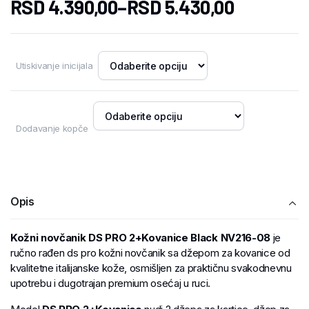
RSD
4.390,00
–
RSD
5.430,00
Utiskivanje inicijala
Dodavanje kopče
Opis
Kožni novčanik DS PRO 2+Kovanice Black NV216-08
je
ručno rađen ds pro kožni novčanik sa džepom za kovanice od
kvalitetne italijanske kože, osmišljen za praktičnu svakodnevnu
upotrebu i dugotrajan premium osećaj u ruci.