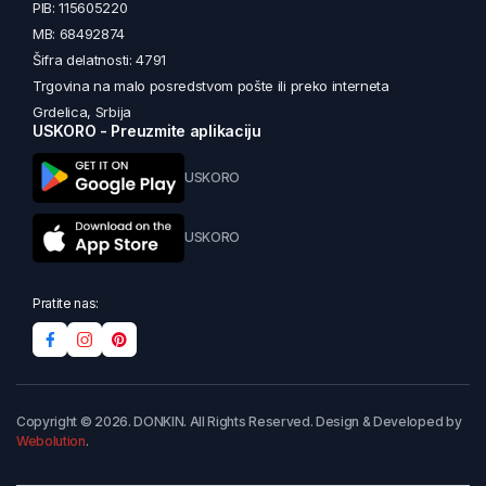
PIB: 115605220
MB: 68492874
Šifra delatnosti: 4791
Trgovina na malo posredstvom pošte ili preko interneta
Grdelica, Srbija
USKORO - Preuzmite aplikaciju
USKORO
USKORO
Pratite nas:
Copyright © 2026. DONKIN. All Rights Reserved. Design & Developed by
Webolution
.