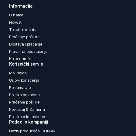
Informacije
O nama
Novosti
Tekstilni rečnik
Praćenje pošiljke
Dostava i plaćanje
Pravo na odustajanje
Kako naručiti
Korisnički servis
Moj nalog
Uslovi korišćenja
Reklamacije
Politika privatnosti
Praćenje pošiljke
Povraćaj & Zamena
Politika o kolačićima
Podaci o kompaniji
Naziv preduzeća: DONKIN