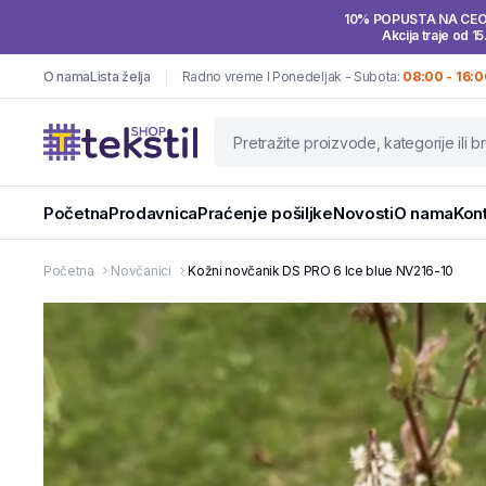
10% POPUSTA NA CE
Akcija traje od 15
O nama
Lista želja
Radno vreme I Ponedeljak - Subota:
08:00 - 16:0
Početna
Prodavnica
Praćenje pošiljke
Novosti
O nama
Kon
Početna
Novčanici
Kožni novčanik DS PRO 6 Ice blue NV216-10