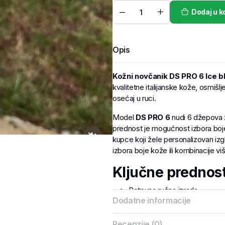
Dodaj u k
Opis
Kožni novčanik DS PRO 6 Ice b
kvalitetne italijanske kože, osmiš
osećaj u ruci.
Model
DS PRO 6
nudi 6 džepova z
prednost je mogućnost izbora boje 
kupce koji žele personalizovan iz
izbora boje kože ili kombinacije vi
Ključne prednost
Potpuna ručna izrada
Dodatne informacije
Kvalitetna italijanska koža
Praktičan raspored za kartic
Dimenzije: 11,5 × 9 cm
Recenzije (0)