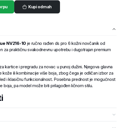
orpu
Kupi odmah
lue NV216-10
je ručno rađen ds pro 6 kožni novčanik od
ljen za praktičnu svakodnevnu upotrebu i dugotrajan premium
a kartice i pregradu za novac u punoj dužini. Njegova glavna
kože ili kombinacije više boja, zbog čega je odličan izbor za
gled i klasičnu funkcionalnost. Posebna prednost je mogućnost
še boja, pa model može biti prilagođen ličnom stilu.
i
e, novac i svakodnevne potrebe