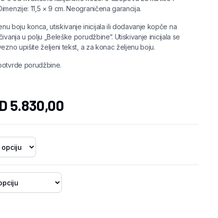
imenzije: 11,5 × 9 cm. Neograničena garancija.
nu boju konca, utiskivanje inicijala ili dodavanje kopče na
ivanja u polju „Beleške porudžbine“. Utiskivanje inicijala se
ezno upišite željeni tekst, a za konac željenu boju.
 potvrde porudžbine.
D
5.830,00