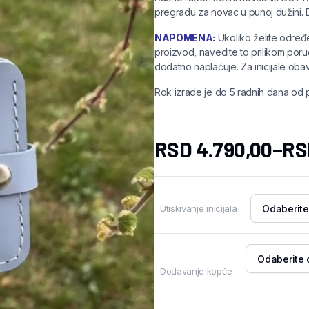
pregradu za novac u punoj dužini. D
NAPOMENA:
Ukoliko želite određe
proizvod, navedite to prilikom poruč
dodatno naplaćuje. Za inicijale obav
Rok izrade je do 5 radnih dana od
RSD
4.790,00
–
RS
Utiskivanje inicijala
Dodavanje kopče