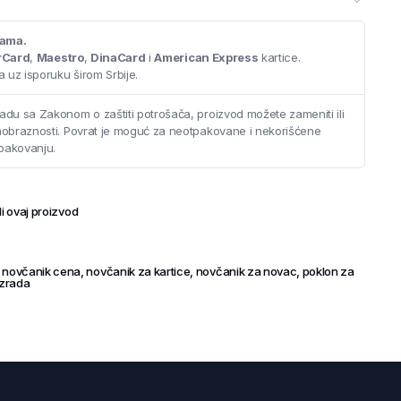
cama.
paja funkcionalnost, minimalistički izgled i kvalitet ručne izrade,
rCard
,
Maestro
,
DinaCard
i
American Express
kartice.
za svaki dan ili kao elegantan poklon.
 uz isporuku širom Srbije.
adu sa Zakonom o zaštiti potrošača, proizvod možete zameniti ili
saobraznosti. Povrat je moguć za neotpakovane i nekorišćene
pakovanju.
i ovaj proizvod
,
novčanik cena
,
novčanik za kartice
,
novčanik za novac
,
poklon za
izrada