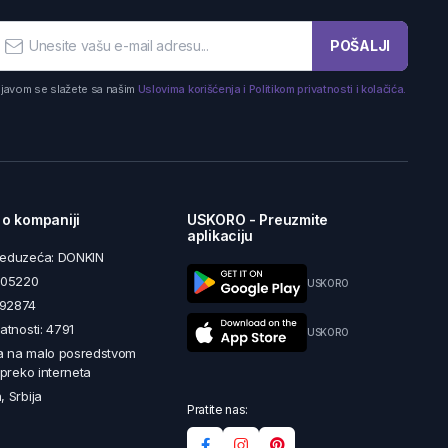
POŠALJI
ijavom se slažete sa našim
Uslovima korišćenja i Politikom privatnosti i kolačića.
 o kompaniji
USKORO - Preuzmite
aplikaciju
reduzeća: DONKIN
5605220
USKORO
492874
latnosti: 4791
USKORO
a na malo posredstvom
i preko interneta
, Srbija
Pratite nas: