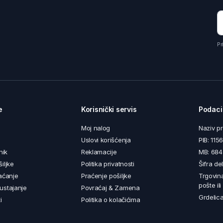
Pr
e
Korisnički servis
Podaci
Moj nalog
Naziv p
Uslovi korišćenja
PIB: 11
nik
Reklamacije
MB: 68
iljke
Politika privatnosti
Šifra de
aćanje
Praćenje pošiljke
Trgovin
pošte il
ustajanje
Povraćaj & Zamena
Grdelica
i
Politika o kolačićima