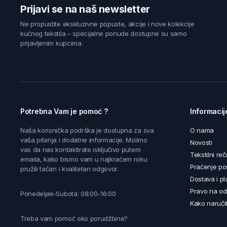
Prijavi se na naš newsletter
Ne propustite ekskluzivne popuste, akcije i nove kolekcije
kućnog tekstila – specijalne ponude dostupne su samo
prijavljenim kupcima.
Potrebna Vam je pomoć ?
Informacij
Naša korisnička podrška je dostupna za sva
O nama
vaša pitanja i dodatne informacije. Molimo
Novosti
vas da nas kontaktirate isključivo putem
Tekstilni reč
emaila, kako bismo vam u najkraćem roku
Praćenje poš
pružili tačan i kvalitetan odgovor.
Dostava i pl
Pravo na od
Ponedeljak-Subota: 08:00-16:00
Kako naručit
Treba vam pomoć oko porudžbine?