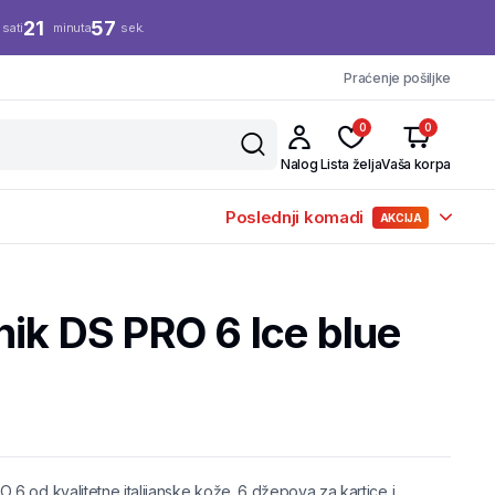
21
56
sati
minuta
sek.
Praćenje pošiljke
0
0
Nalog
Lista želja
Vaša korpa
Poslednji komadi
AKCIJA
ik DS PRO 6 Ice blue
6 od kvalitetne italijanske kože. 6 džepova za kartice i