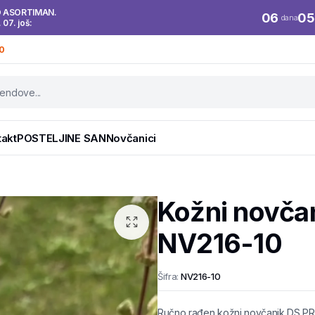
O ASORTIMAN.
06
05
dana
. 07. još:
0
takt
POSTELJINE SAN
Novčanici
Kožni novčan
NV216-10
Šifra:
NV216-10
Ručno rađen kožni novčanik DS PRO 