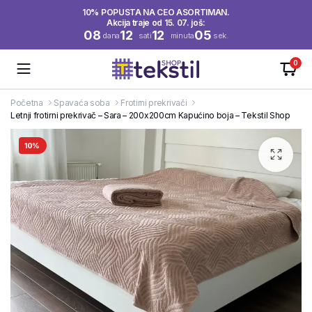
10% POPUSTA NA CEO ASORTIMAN.
Akcija traje od 15. 07. još:
08
12
12
05
dana
sati
minuta
sek.
0
Početna
Spavaća soba
Frotirni prekrivači
Letnji frotirni prekrivač – Sara – 200x200cm Kapućino boja – Tekstil Shop
10%