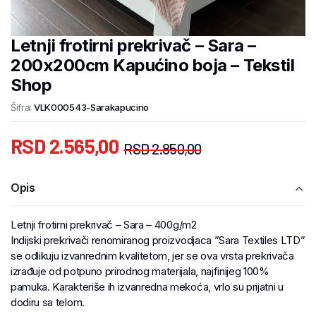
Letnji frotirni prekrivač – Sara –
200x200cm Kapućino boja – Tekstil
Shop
Šifra:
VLK000543-Sarakapucino
RSD
2.565,00
RSD
2.850,00
Opis
Letnji frotirni prekrivač – Sara – 400g/m2
Indijski prekrivači renomiranog proizvodjaca ”Sara Textiles LTD”
se odlikuju izvanrednim kvalitetom, jer se ova vrsta prekrivača
izrađuje od potpuno prirodnog materijala, najfinijeg 100%
pamuka. Karakteriše ih izvanredna mekoća, vrlo su prijatni u
dodiru sa telom.