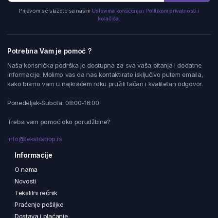
Prijavom se slažete sa našim
Uslovima korišćenja i Politikom privatnosti i
kolačića.
Potrebna Vam je pomoć ?
Naša korisnička podrška je dostupna za sva vaša pitanja i dodatne
informacije. Molimo vas da nas kontaktirate isključivo putem emaila,
kako bismo vam u najkraćem roku pružili tačan i kvalitetan odgovor.
Ponedeljak-Subota: 08:00-16:00
Treba vam pomoć oko porudžbine?
info@tekstilshop.rs
Informacije
O nama
Novosti
Tekstilni rečnik
Praćenje pošiljke
Dostava i plaćanje