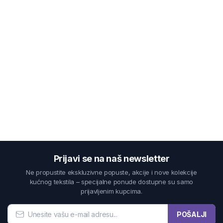
Prijavi se na naš newsletter
Ne propustite ekskluzivne popuste, akcije i nove kolekcije
kućnog tekstila – specijalne ponude dostupne su samo
prijavljenim kupcima.
POŠALJI