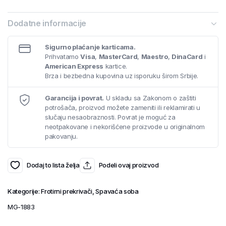
Dodatne informacije
Sigurno plaćanje karticama.
Prihvatamo
Visa
,
MasterCard
,
Maestro
,
DinaCard
i
American Express
kartice.
Brza i bezbedna kupovina uz isporuku širom Srbije.
Garancija i povrat.
U skladu sa Zakonom o zaštiti
potrošača, proizvod možete zameniti ili reklamirati u
slučaju nesaobraznosti. Povrat je moguć za
neotpakovane i nekorišćene proizvode u originalnom
pakovanju.
Dodaj to lista želja
Podeli ovaj proizvod
Kategorije:
Frotirni prekrivači
,
Spavaća soba
MG-1883