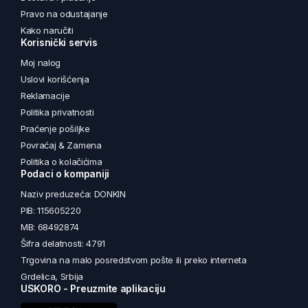
Pravo na odustajanje
Kako naručiti
Korisnički servis
Moj nalog
Uslovi korišćenja
Reklamacije
Politika privatnosti
Praćenje pošiljke
Povraćaj & Zamena
Politika o kolačićima
Podaci o kompaniji
Naziv preduzeća: DONKIN
PIB: 115605220
MB: 68492874
Šifra delatnosti: 4791
Trgovina na malo posredstvom pošte ili preko interneta
Grdelica, Srbija
USKORO - Preuzmite aplikaciju