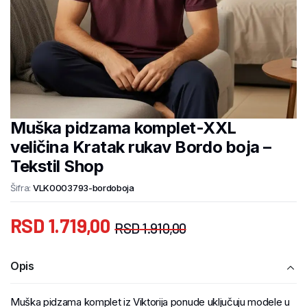
Muška pidzama komplet-XXL
veličina Kratak rukav Bordo boja –
Tekstil Shop
Šifra:
VLK0003793-bordoboja
RSD
1.719,00
RSD
1.910,00
Opis
Muška pidzama komplet iz Viktorija ponude uključuju modele u