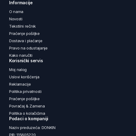
Informacije
O nama
Novosti
Tekstilni rečnik
Praćenje pošiljke
Dostava i plaćanje
Pravo na odustajanje
Kako naručiti
Korisnički servis
Moj nalog
Uslovi korišćenja
Reklamacije
Politika privatnosti
Praćenje pošiljke
Povraćaj & Zamena
Politika o kolačićima
Podaci o kompaniji
Naziv preduzeća: DONKIN
PIB: 115605220