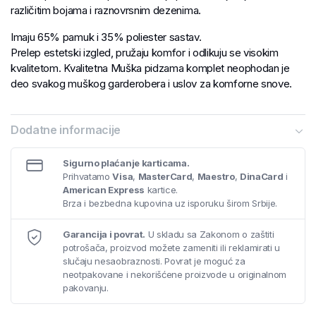
različitim bojama i raznovrsnim dezenima.
Imaju 65% pamuk i 35% poliester sastav.
Prelep estetski izgled, pružaju komfor i odlikuju se visokim
kvalitetom. Kvalitetna Muška pidzama komplet neophodan je
deo svakog muškog garderobera i uslov za komforne snove.
Dodatne informacije
Sigurno plaćanje karticama.
Prihvatamo
Visa
,
MasterCard
,
Maestro
,
DinaCard
i
American Express
kartice.
Brza i bezbedna kupovina uz isporuku širom Srbije.
Garancija i povrat.
U skladu sa Zakonom o zaštiti
potrošača, proizvod možete zameniti ili reklamirati u
slučaju nesaobraznosti. Povrat je moguć za
neotpakovane i nekorišćene proizvode u originalnom
pakovanju.