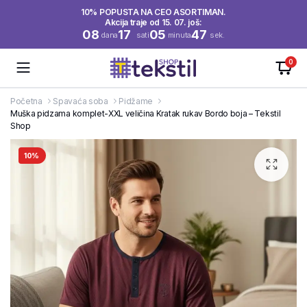
10% POPUSTA NA CEO ASORTIMAN.
Akcija traje od 15. 07. još:
08
17
05
47
dana
sati
minuta
sek.
0
Početna
Spavaća soba
Pidžame
Muška pidzama komplet-XXL veličina Kratak rukav Bordo boja – Tekstil
Shop
10%