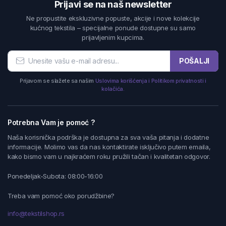
Prijavi se na naš newsletter
Ne propustite ekskluzivne popuste, akcije i nove kolekcije
kućnog tekstila – specijalne ponude dostupne su samo
prijavljenim kupcima.
POŠALJI
Prijavom se slažete sa našim
Uslovima korišćenja i Politikom privatnosti i
kolačića.
Potrebna Vam je pomoć ?
Naša korisnička podrška je dostupna za sva vaša pitanja i dodatne
informacije. Molimo vas da nas kontaktirate isključivo putem emaila,
kako bismo vam u najkraćem roku pružili tačan i kvalitetan odgovor.
Ponedeljak-Subota: 08:00-16:00
Treba vam pomoć oko porudžbine?
info@tekstilshop.rs