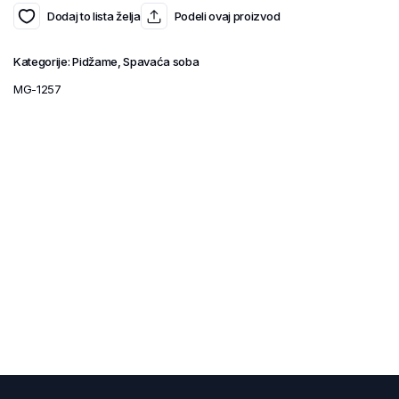
Dodaj to lista želja
Podeli ovaj proizvod
Kategorije:
Pidžame
,
Spavaća soba
MG-1257